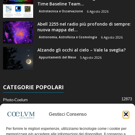
Time Baseline Team...
Astrotecnica e Osservazione
6 Agosto 2026
Abell 2255 nel radio più profondo di sempre:
nuova mappa del...
Astronomia, Astrofisica e Cosmologia
6 Agosto 2026
Alzando gli occhi al cielo – Vale la sveglia?
Appuntamenti del Mese
5 Agosto 2026
CATEGORIE POPOLARI
12873
Photo-Coelum
2914
Mostre e Incontri
Gestisci Consenso
2409
News di Astronomia
1315
Cielo del Mese
Per fornire le migliori esperienze, utilizziamo tecnologie come i cookie per
memorizzare e/o accedere alle informazioni del dispositivo. Il consenso a