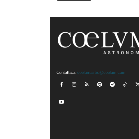
Contattaci:
coelumastro@coelum.com