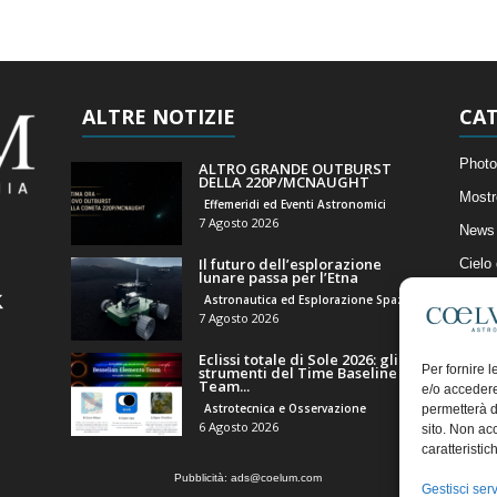
ALTRE NOTIZIE
CAT
Photo
ALTRO GRANDE OUTBURST
DELLA 220P/MCNAUGHT
Mostr
Effemeridi ed Eventi Astronomici
7 Agosto 2026
News 
Il futuro dell’esplorazione
Cielo
lunare passa per l’Etna
Astro
Astronautica ed Esplorazione Spaziale
7 Agosto 2026
Artico
Eclissi totale di Sole 2026: gli
Il Bl
Per fornire 
strumenti del Time Baseline
Team...
e/o accedere
Astrotecnica e Osservazione
permetterà d
6 Agosto 2026
sito. Non ac
caratteristic
Pubblicità:
ads@coelum.com
Gestisci serv