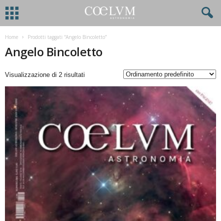
Home
Prodotti taggati “Angelo Bincoletto”
Angelo Bincoletto
Visualizzazione di 2 risultati