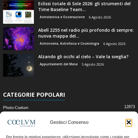
Eclissi totale di Sole 2026: gli strumenti del
Time Baseline Team...
Astrotecnica e Osservazione
6 Agosto 2026
Abell 2255 nel radio più profondo di sempre:
nuova mappa del...
Astronomia, Astrofisica e Cosmologia
6 Agosto 2026
Alzando gli occhi al cielo – Vale la sveglia?
Appuntamenti del Mese
5 Agosto 2026
CATEGORIE POPOLARI
12873
Photo-Coelum
2914
Mostre e Incontri
Gestisci Consenso
2409
News di Astronomia
1315
Cielo del Mese
Per fornire le migliori esperienze, utilizziamo tecnologie come i cookie per