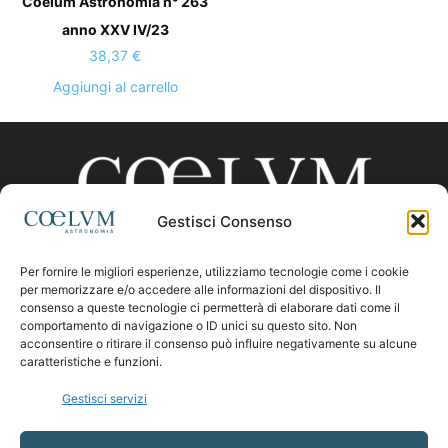
Coelum Astronomia n° 263
anno XXV IV/23
38,37
€
Aggiungi al carrello
Gestisci Consenso
Per fornire le migliori esperienze, utilizziamo tecnologie come i cookie
CHI SIAMO
per memorizzare e/o accedere alle informazioni del dispositivo. Il
consenso a queste tecnologie ci permetterà di elaborare dati come il
comportamento di navigazione o ID unici su questo sito. Non
acconsentire o ritirare il consenso può influire negativamente su alcune
Contattaci:
coelumastro@coelum.com
caratteristiche e funzioni.
Gestisci servizi
SEGUICI