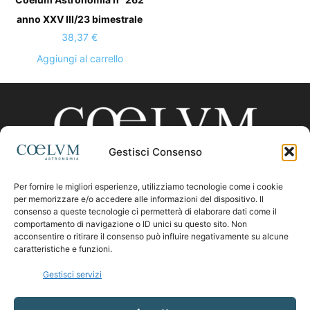
anno XXV III/23 bimestrale
38,37
€
Aggiungi al carrello
Gestisci Consenso
Per fornire le migliori esperienze, utilizziamo tecnologie come i cookie
CHI SIAMO
per memorizzare e/o accedere alle informazioni del dispositivo. Il
consenso a queste tecnologie ci permetterà di elaborare dati come il
comportamento di navigazione o ID unici su questo sito. Non
acconsentire o ritirare il consenso può influire negativamente su alcune
Contattaci:
coelumastro@coelum.com
caratteristiche e funzioni.
Gestisci servizi
SEGUICI