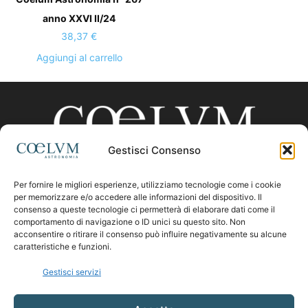
anno XXVI II/24
38,37
€
Aggiungi al carrello
Gestisci Consenso
Per fornire le migliori esperienze, utilizziamo tecnologie come i cookie
CHI SIAMO
per memorizzare e/o accedere alle informazioni del dispositivo. Il
consenso a queste tecnologie ci permetterà di elaborare dati come il
comportamento di navigazione o ID unici su questo sito. Non
acconsentire o ritirare il consenso può influire negativamente su alcune
Contattaci:
coelumastro@coelum.com
caratteristiche e funzioni.
Gestisci servizi
SEGUICI