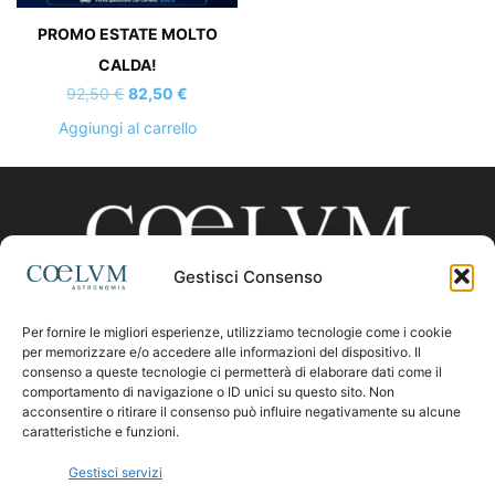
PROMO ESTATE MOLTO
CALDA!
Il
Il
92,50
€
82,50
€
prezzo
prezzo
Aggiungi al carrello
originale
attuale
era:
è:
92,50 €.
82,50 €.
Gestisci Consenso
Per fornire le migliori esperienze, utilizziamo tecnologie come i cookie
CHI SIAMO
per memorizzare e/o accedere alle informazioni del dispositivo. Il
consenso a queste tecnologie ci permetterà di elaborare dati come il
comportamento di navigazione o ID unici su questo sito. Non
acconsentire o ritirare il consenso può influire negativamente su alcune
Contattaci:
coelumastro@coelum.com
caratteristiche e funzioni.
Gestisci servizi
SEGUICI