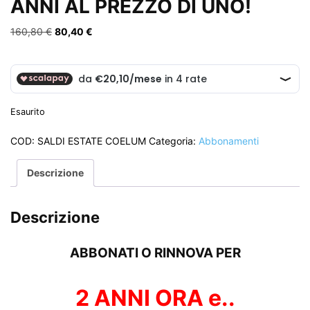
ANNI AL PREZZO DI UNO!
Il
Il
160,80
€
80,40
€
prezzo
prezzo
originale
attuale
era:
è:
160,80 €.
80,40 €.
Esaurito
COD:
SALDI ESTATE COELUM
Categoria:
Abbonamenti
Descrizione
Descrizione
ABBONATI O RINNOVA PER
2 ANNI
ORA e..