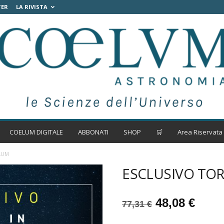
TER
LA RIVISTA
COELUM DIGITALE
ABBONATI
SHOP
🛒
Area Riservata
LUM
ESCLUSIVO TO
Il
Il
48,08
€
77,31
€
prezzo
prez