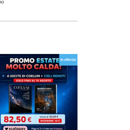
no
In offerta!