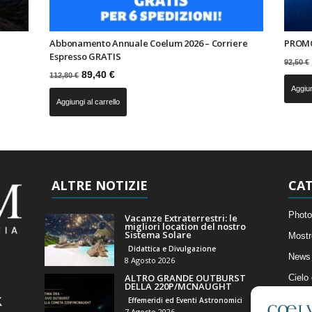
Abbonamento Annuale Coelum 2026 – Corriere
PROMO
Espresso GRATIS
92,50
€
Il
Il
89,40
€
112,80
€
prezzo
prezzo
Aggiun
Aggiungi al carrello
originale
attuale
era:
è:
112,80 €.
89,40 €.
ALTRE NOTIZIE
CAT
Photo
Vacanze Extraterrestri: le
migliori location del nostro
Sistema Solare
Mostr
Didattica e Divulgazione
News 
8 Agosto 2026
ALTRO GRANDE OUTBURST
Cielo
DELLA 220P/MCNAUGHT
Astro
Effemeridi ed Eventi Astronomici
7 Agosto 2026