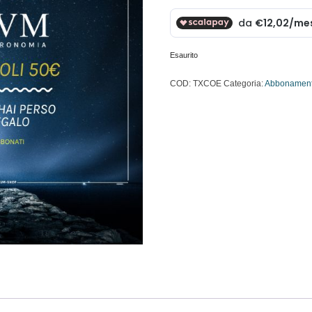
originale
attua
era:
è:
Esaurito
77,31 €.
48,08
COD:
TXCOE
Categoria:
Abbonament