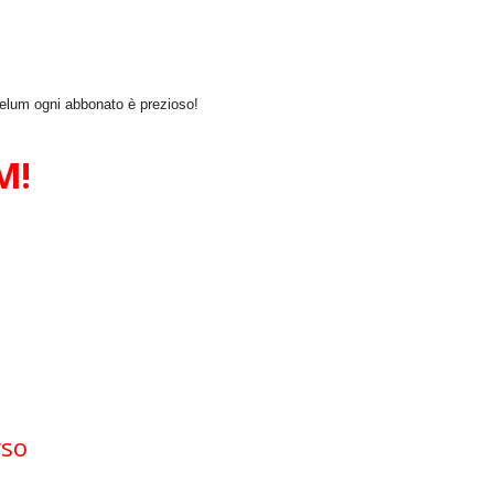
lum ogni abbonato è prezioso!
M!
rso