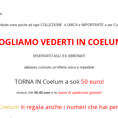
a.
distribuite sono poche ed ogni COLLEZIONE è UNICA e IMPORTANTE e per Coe
OGLIAMO VEDERTI IN COELU
RISERVATO AGLI EX ABBONATI
abbiamo costruito un’offerta unica e irripetibile
TORNA IN Coelum a soli
50 euro!
invece che
80,40 euro
e le
spese di spedizione gratuite!
 Coelum
ti regala anche i numeri che hai pe