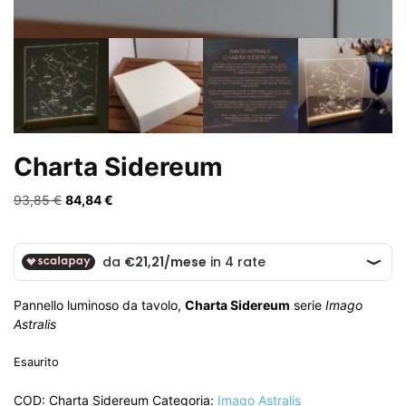
Charta Sidereum
Il
Il
93,85
€
84,84
€
prezzo
prezzo
originale
attuale
era:
è:
93,85 €.
84,84 €.
Pannello luminoso da tavolo,
Charta Sidereum
serie
Imago
Astralis
Esaurito
COD:
Charta Sidereum
Categoria:
Imago Astralis