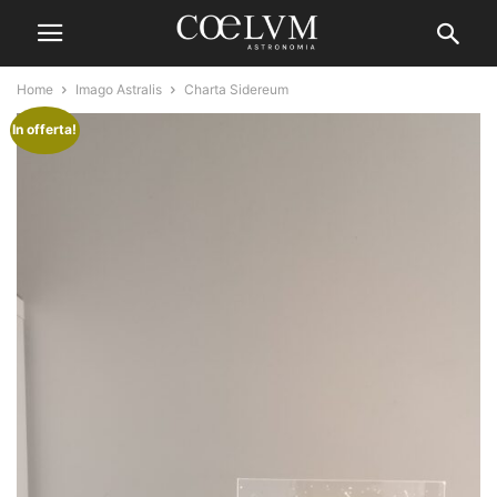
Home
Imago Astralis
Charta Sidereum
In offerta!