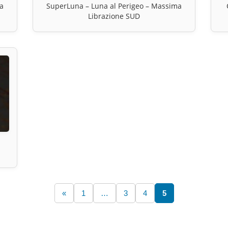
a
SuperLuna – Luna al Perigeo – Massima
Librazione SUD
«
1
…
3
4
5