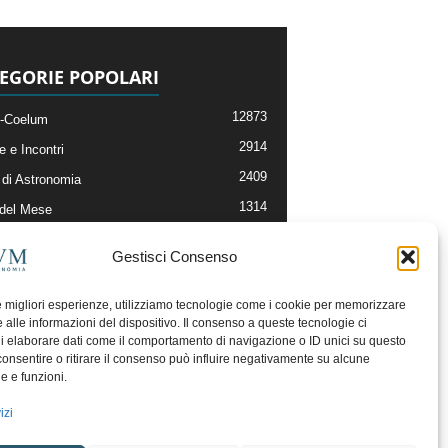
EGORIE POPOLARI
12873
-Coelum
2914
e e Incontri
2409
di Astronomia
1314
 del Mese
365
nomia, Astrofisica e Cosmologia
Gestisci Consenso
268
li e Risorse On-Line
192
og della Redazione
le migliori esperienze, utilizziamo tecnologie come i cookie per memorizzare
 alle informazioni del dispositivo. Il consenso a queste tecnologie ci
i elaborare dati come il comportamento di navigazione o ID unici su questo
consentire o ritirare il consenso può influire negativamente su alcune
he e funzioni.
izi