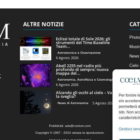
ALTRE NOTIZIE
CAT
Photo
Eclissi totale di Sole 2026: gli
strumenti del Time Baseline
Team...
Mostr
Astrotecnica e Osservazione
News 
6 Agosto 2026
Abell 2255 nel radio più
Cielo
profondo di sempre: nuova
mappa del...
Astro
Astronomia, Astrofisica e Cosmologia
Artico
6 Agosto 2026
Alzando gli occhi al cielo – Vale
Il Bl
Per fornire 
la sveglia?
e/o accedere
News di Astronomia
5 Agosto 2026
permetterà d
sito. Non ac
caratteristic
Pubblicità:
ads@coelum.com
Gestisci serv
Copyright © 1997 - 2024 vietata la riproduzione.