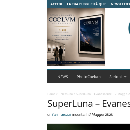
ACCEDI
LA TUA PUBBLICITÀ QUI?
NEWSLETTE
C
o
NEWS
PhotoCoelum
Sezioni
e
l
u
Home
>
- Nessuno
>
SuperLuna – Evanescente – 7 Maggio 
SuperLuna – Evanes
m
A
s
di
Yari Tarozzi
inserita il
8 Maggio 2020
t
r
o