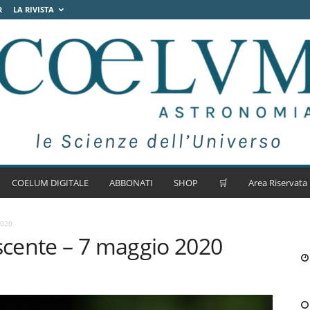
R
LA RIVISTA
COELUM DIGITALE
ABBONATI
SHOP
🛒
Area Riservata
2020
cente – 7 maggio 2020