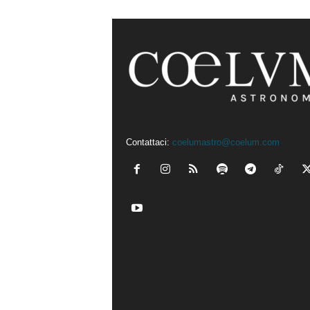
Contattaci:
coelumastro@coelum.com