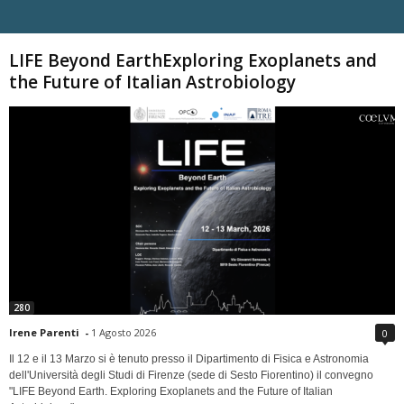
Carica altri
LIFE Beyond EarthExploring Exoplanets and
the Future of Italian Astrobiology
280
Irene Parenti
-
1 Agosto 2026
0
Il 12 e il 13 Marzo si è tenuto presso il Dipartimento di Fisica e Astronomia
dell'Università degli Studi di Firenze (sede di Sesto Fiorentino) il convegno
"LIFE Beyond Earth. Exploring Exoplanets and the Future of Italian