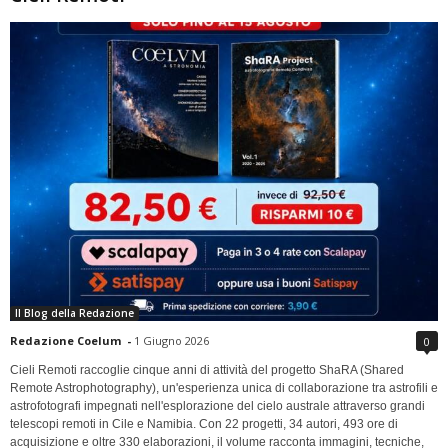
Il Blog della Redazione
Redazione Coelum
-
1 Giugno 2026
0
Cieli Remoti raccoglie cinque anni di attività del progetto ShaRA (Shared
Remote Astrophotography), un'esperienza unica di collaborazione tra astrofili e
astrofotografi impegnati nell'esplorazione del cielo australe attraverso grandi
telescopi remoti in Cile e Namibia. Con 22 progetti, 34 autori, 493 ore di
acquisizione e oltre 330 elaborazioni, il volume racconta immagini, tecniche,