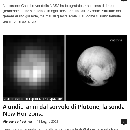
Nel cratere Gale il rover della NASA ha fotografato una distesa di fratture
geometriche che si estende in ogni direzione fino all'orizzonte. Strutture del
genere erano già note, ma mai su questa scala. E su come si siano formate il
team non si sbilancia.
Astronautica ed Esplorazione Spaziale
A undici anni dal sorvolo di Plutone, la sonda
New Horizons...
Vincenzo Pettina
-
16 Luglio 2026
0
Trascorsi ormai undici anni dallo storico sorvolo di Plutone, la sonda New