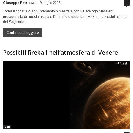
Giuseppe Petricca
-
19 Luglio 2026
0
Torna il consueto appuntamento bimestrale con il Catalogo Messier:
protagonista di questa uscita è l'ammasso globulare M28, nella costellazione
del Sagittario.
Continua a leggere
Possibili fireball nell’atmosfera di Venere
280