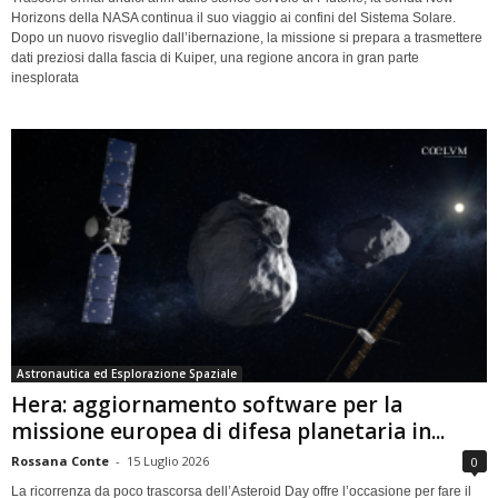
Horizons della NASA continua il suo viaggio ai confini del Sistema Solare.
Dopo un nuovo risveglio dall’ibernazione, la missione si prepara a trasmettere
dati preziosi dalla fascia di Kuiper, una regione ancora in gran parte
inesplorata
Astronautica ed Esplorazione Spaziale
Hera: aggiornamento software per la
missione europea di difesa planetaria in...
Rossana Conte
-
15 Luglio 2026
0
La ricorrenza da poco trascorsa dell’Asteroid Day offre l’occasione per fare il