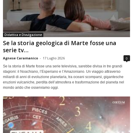
Didattica e Divulgazione
Se la storia geologica di Marte fosse una
serie tv…
Agnese Caramanico
-
17 Luglio 2026
0
Se la storia di Marte fosse una serie televisiva, sarebbe divisa in tre grandi
stagioni: il Noachiano, l’Esperiano e l’Amazoniano. Un viaggio attraverso
miliardi di anni di evoluzione planetaria, tra oceani scomparsi, gigantesche
eruzioni vulcaniche, perdita dell’atmosfera e trasformazione del pianeta nel
mondo arido che osserviamo oggi.