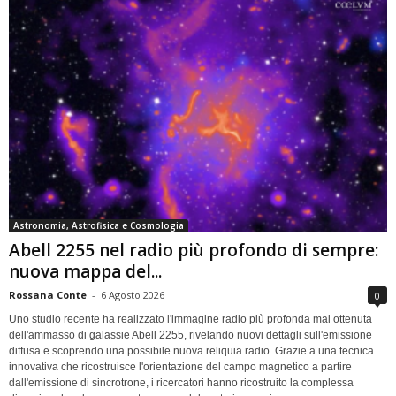
Astronomia, Astrofisica e Cosmologia
Abell 2255 nel radio più profondo di sempre:
nuova mappa del...
Rossana Conte
-
6 Agosto 2026
0
Uno studio recente ha realizzato l'immagine radio più profonda mai ottenuta
dell'ammasso di galassie Abell 2255, rivelando nuovi dettagli sull'emissione
diffusa e scoprendo una possibile nuova reliquia radio. Grazie a una tecnica
innovativa che ricostruisce l'orientazione del campo magnetico a partire
dall'emissione di sincrotrone, i ricercatori hanno ricostruito la complessa