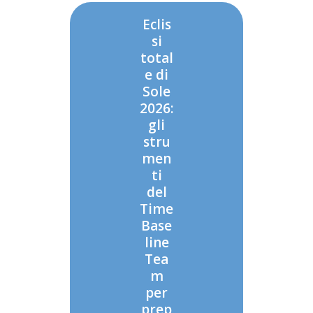
Eclis
si
total
e di
Sole
2026:
gli
stru
men
ti
del
Time
Base
line
Tea
m
per
prep