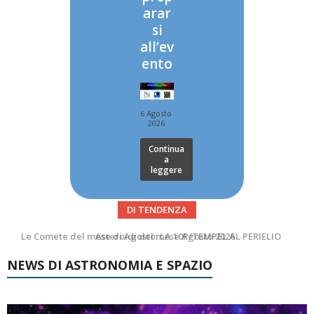
arar
si
all’ev
ento
6 Agosto
2026
Continua
a
leggere
DI TENDENZA
Asteroidi del mese Agosto 2026
Transiti di ISS International Space Station e Tiangong – Agosto 2026
NEWS DI ASTRONOMIA E SPAZIO