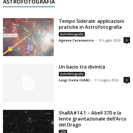
ASTROFOTOGRAFIA
Tempo Siderale: applicazioni
pratiche in Astrofotografia
Astrofotografia
Agnese Caramanico
-
10 Luglio 2026
0
Un bacio tra divinità
Astrofotografia
Luigi Civita (UAN)
-
11 Giugno 2026
0
ShaRA#14.1 – Abell 370 e la
lente gravitazionale dell’Arco
del Drago
279