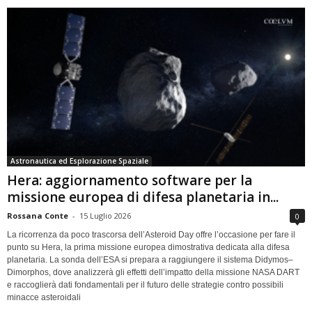
Astronautica ed Esplorazione Spaziale
Hera: aggiornamento software per la
missione europea di difesa planetaria in...
Rossana Conte
-
15 Luglio 2026
0
La ricorrenza da poco trascorsa dell’Asteroid Day offre l’occasione per fare il
punto su Hera, la prima missione europea dimostrativa dedicata alla difesa
planetaria. La sonda dell’ESA si prepara a raggiungere il sistema Didymos–
Dimorphos, dove analizzerà gli effetti dell’impatto della missione NASA DART
e raccoglierà dati fondamentali per il futuro delle strategie contro possibili
minacce asteroidali