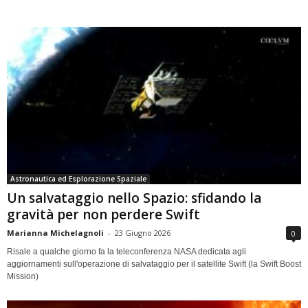
Astronautica ed Esplorazione Spaziale
Un salvataggio nello Spazio: sfidando la
gravità per non perdere Swift
Marianna Michelagnoli
-
23 Giugno 2026
0
Risale a qualche giorno fa la teleconferenza NASA dedicata agli
aggiornamenti sull'operazione di salvataggio per il satellite Swift (la Swift Boost
Mission)