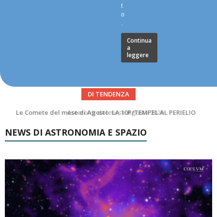
t
o
.
Continua
a
leggere
DI TENDENZA
Asteroidi del mese Agosto 2026
NEWS DI ASTRONOMIA E SPAZIO