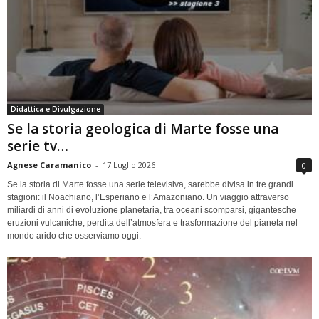
Didattica e Divulgazione
Se la storia geologica di Marte fosse una
serie tv…
Agnese Caramanico
-
17 Luglio 2026
0
Se la storia di Marte fosse una serie televisiva, sarebbe divisa in tre grandi
stagioni: il Noachiano, l’Esperiano e l’Amazoniano. Un viaggio attraverso
miliardi di anni di evoluzione planetaria, tra oceani scomparsi, gigantesche
eruzioni vulcaniche, perdita dell’atmosfera e trasformazione del pianeta nel
mondo arido che osserviamo oggi.