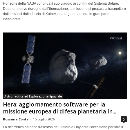
Horizons della NASA continua il suo viaggio ai confini del Sistema Solare.
Dopo un nuovo risveglio dall’ibernazione, la missione si prepara a trasmettere
dati preziosi dalla fascia di Kuiper, una regione ancora in gran parte
inesplorata
Astronautica ed Esplorazione Spaziale
Hera: aggiornamento software per la
missione europea di difesa planetaria in...
Rossana Conte
-
15 Luglio 2026
0
La ricorrenza da poco trascorsa dell’Asteroid Day offre l’occasione per fare il