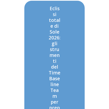
Eclis
si
total
e di
Sole
2026:
gli
stru
men
ti
del
Time
Base
line
Tea
m
per
prep