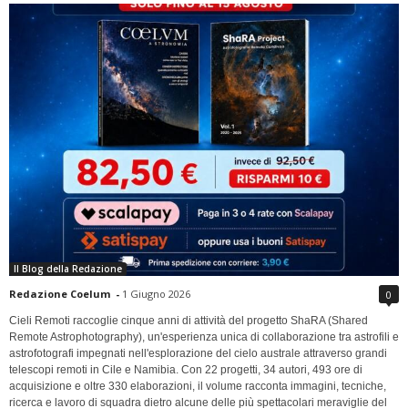
Il Blog della Redazione
Redazione Coelum
-
1 Giugno 2026
0
Cieli Remoti raccoglie cinque anni di attività del progetto ShaRA (Shared
Remote Astrophotography), un'esperienza unica di collaborazione tra astrofili e
astrofotografi impegnati nell'esplorazione del cielo australe attraverso grandi
telescopi remoti in Cile e Namibia. Con 22 progetti, 34 autori, 493 ore di
acquisizione e oltre 330 elaborazioni, il volume racconta immagini, tecniche,
ricerca e lavoro di squadra dietro alcune delle più spettacolari meraviglie del