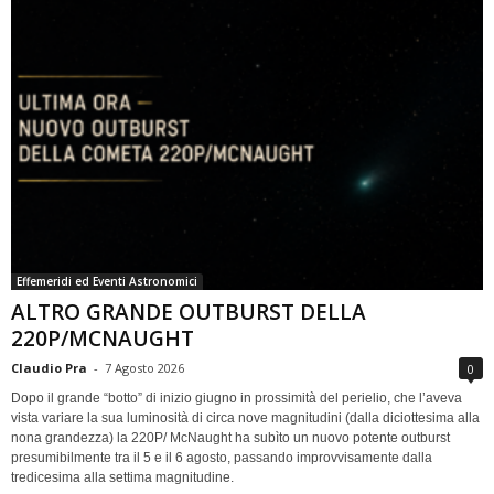
Effemeridi ed Eventi Astronomici
ALTRO GRANDE OUTBURST DELLA
220P/MCNAUGHT
Claudio Pra
-
7 Agosto 2026
0
Dopo il grande “botto” di inizio giugno in prossimità del perielio, che l’aveva
vista variare la sua luminosità di circa nove magnitudini (dalla diciottesima alla
nona grandezza) la 220P/ McNaught ha subìto un nuovo potente outburst
presumibilmente tra il 5 e il 6 agosto, passando improvvisamente dalla
tredicesima alla settima magnitudine.