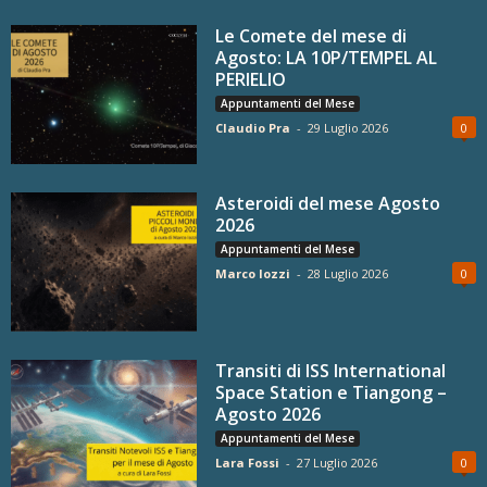
Le Comete del mese di
Agosto: LA 10P/TEMPEL AL
PERIELIO
Appuntamenti del Mese
Claudio Pra
-
29 Luglio 2026
0
Asteroidi del mese Agosto
2026
Appuntamenti del Mese
Marco Iozzi
-
28 Luglio 2026
0
Transiti di ISS International
Space Station e Tiangong –
Agosto 2026
Appuntamenti del Mese
Lara Fossi
-
27 Luglio 2026
0