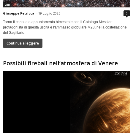
280
Giuseppe Petricca
-
19 Luglio 2026
0
Torna il consueto appuntamento bimestrale con il Catalogo Messier:
protagonista di questa uscita è l'ammasso globulare M28, nella costellazione
del Sagittario.
Continua a leggere
Possibili fireball nell’atmosfera di Venere