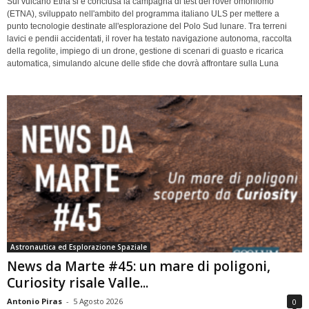
Sul vulcano Etna si è conclusa la campagna di test del rover omoniomo
(ETNA), sviluppato nell'ambito del programma italiano ULS per mettere a
punto tecnologie destinate all'esplorazione del Polo Sud lunare. Tra terreni
lavici e pendii accidentati, il rover ha testato navigazione autonoma, raccolta
della regolite, impiego di un drone, gestione di scenari di guasto e ricarica
automatica, simulando alcune delle sfide che dovrà affrontare sulla Luna
Astronautica ed Esplorazione Spaziale
News da Marte #45: un mare di poligoni,
Curiosity risale Valle...
Antonio Piras
-
5 Agosto 2026
0