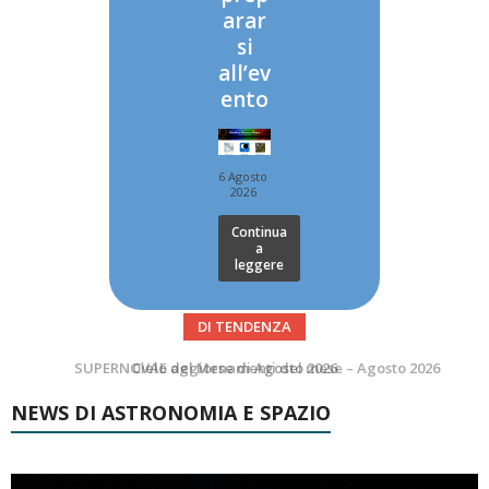
arar
si
all’ev
ento
6 Agosto
2026
Continua
a
leggere
DI TENDENZA
SUPERNOVAE aggiornamenti del mese – Agosto 2026
Le Comete del mese di Agosto: LA 10P/TEMPEL AL PERIELIO
NEWS DI ASTRONOMIA E SPAZIO