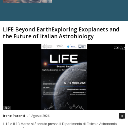
Carica altri
LIFE Beyond EarthExploring Exoplanets and
the Future of Italian Astrobiology
280
Irene Parenti
-
1 Agosto 2026
0
Il 12 e il 13 Marzo si è tenuto presso il Dipartimento di Fisica e Astronomia