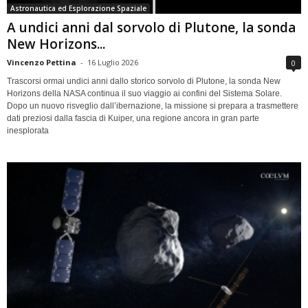
Astronautica ed Esplorazione Spaziale
A undici anni dal sorvolo di Plutone, la sonda
New Horizons...
Vincenzo Pettina
-
16 Luglio 2026
0
Trascorsi ormai undici anni dallo storico sorvolo di Plutone, la sonda New
Horizons della NASA continua il suo viaggio ai confini del Sistema Solare.
Dopo un nuovo risveglio dall’ibernazione, la missione si prepara a trasmettere
dati preziosi dalla fascia di Kuiper, una regione ancora in gran parte
inesplorata