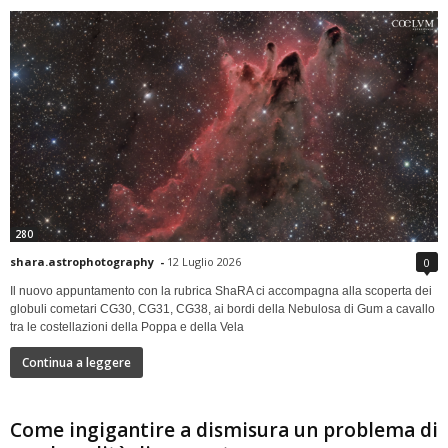
280
shara.astrophotography
-
12 Luglio 2026
0
Il nuovo appuntamento con la rubrica ShaRA ci accompagna alla scoperta dei
globuli cometari CG30, CG31, CG38, ai bordi della Nebulosa di Gum a cavallo
tra le costellazioni della Poppa e della Vela
Continua a leggere
Come ingigantire a dismisura un problema di