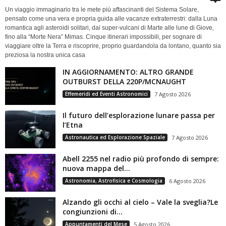
Un viaggio immaginario tra le mete più affascinanti del Sistema Solare,
pensato come una vera e propria guida alle vacanze extraterrestri: dalla Luna
romantica agli asteroidi solitari, dai super-vulcani di Marte alle lune di Giove,
fino alla “Morte Nera” Mimas. Cinque itinerari impossibili, per sognare di
viaggiare oltre la Terra e riscoprire, proprio guardandola da lontano, quanto sia
preziosa la nostra unica casa
IN AGGIORNAMENTO: ALTRO GRANDE
OUTBURST DELLA 220P/MCNAUGHT
Effemeridi ed Eventi Astronomici
7 Agosto 2026
Il futuro dell’esplorazione lunare passa per
l’Etna
Astronautica ed Esplorazione Spaziale
7 Agosto 2026
Abell 2255 nel radio più profondo di sempre:
nuova mappa del...
Astronomia, Astrofisica e Cosmologia
6 Agosto 2026
Alzando gli occhi al cielo – Vale la sveglia?Le
congiunzioni di...
Appuntamenti del Mese
5 Agosto 2026