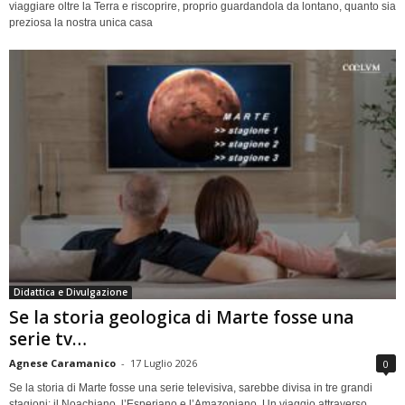
viaggiare oltre la Terra e riscoprire, proprio guardandola da lontano, quanto sia
preziosa la nostra unica casa
Didattica e Divulgazione
Se la storia geologica di Marte fosse una
serie tv…
Agnese Caramanico
-
17 Luglio 2026
0
Se la storia di Marte fosse una serie televisiva, sarebbe divisa in tre grandi
stagioni: il Noachiano, l’Esperiano e l’Amazoniano. Un viaggio attraverso