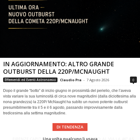
IN AGGIORNAMENTO: ALTRO GRANDE
OUTBURST DELLA 220P/MCNAUGHT
Claudio Pra
-
7 Agosto 2026
0
Effemeridi ed Eventi Astronomici
Dopo il grande “botto” di inizio giugno in prossimità del perielio, che l’aveva
vista variare la sua luminosità di circa nove magnitudini (dalla diciottesima alla
nona grandezza) la 220P/ McNaught ha subìto un nuovo potente outburst
presumibilmente tra il 5 e il 6 agosto, passando improvvisamente dalla
tredicesima alla settima magnitudine.
DI TENDENZA
Cielo del Mese di Agosto 2026
FIRENZE CAPITALE MONDIALE DELLO SPAZIO: AL VIA LA 46ª ASSEMBLEA SCIENTIFICA DEL COSPAR