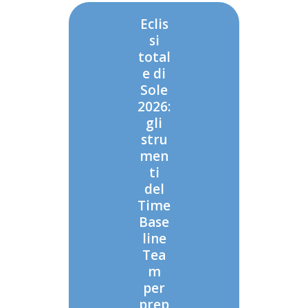
Eclis
si
total
e di
Sole
2026:
gli
stru
men
ti
del
Time
Base
line
Tea
m
per
prep