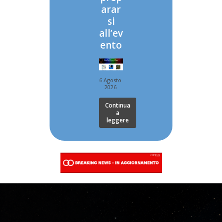
arar
si
all’ev
ento
6 Agosto
2026
Continua
a
leggere