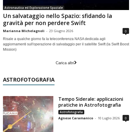
Astronautica ed Esplorazione Spaziale
Un salvataggio nello Spazio: sfidando la
gravità per non perdere Swift
Marianna Michelagnoli
-
23 Giugno 2026
0
Risale a qualche giorno fa la teleconferenza NASA dedicata agli
aggiornamenti sull'operazione di salvataggio per il satellite Swift (la Swift Boost
Mission)
Carica altri
ASTROFOTOGRAFIA
Tempo Siderale: applicazioni
pratiche in Astrofotografia
Astrofotografia
Agnese Caramanico
-
10 Luglio 2026
0