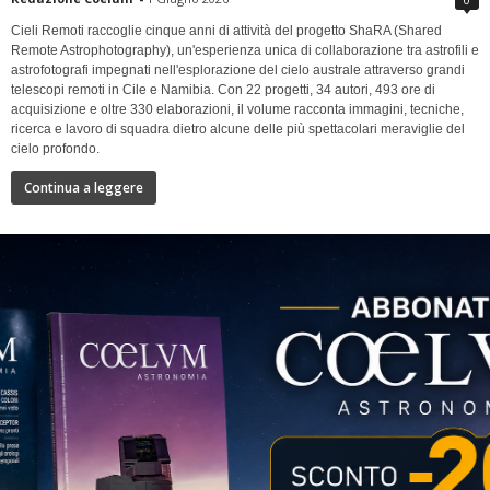
Cieli Remoti raccoglie cinque anni di attività del progetto ShaRA (Shared
Remote Astrophotography), un'esperienza unica di collaborazione tra astrofili e
astrofotografi impegnati nell'esplorazione del cielo australe attraverso grandi
telescopi remoti in Cile e Namibia. Con 22 progetti, 34 autori, 493 ore di
acquisizione e oltre 330 elaborazioni, il volume racconta immagini, tecniche,
ricerca e lavoro di squadra dietro alcune delle più spettacolari meraviglie del
cielo profondo.
Continua a leggere