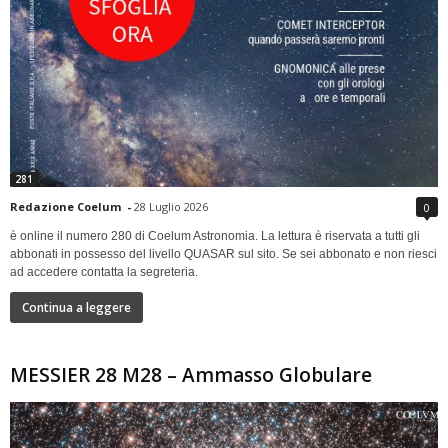
281
Redazione Coelum
-
28 Luglio 2026
0
è online il numero 280 di Coelum Astronomia. La lettura è riservata a tutti gli
abbonati in possesso del livello QUASAR sul sito. Se sei abbonato e non riesci
ad accedere contatta la segreteria.
Continua a leggere
MESSIER 28 M28 – Ammasso Globulare