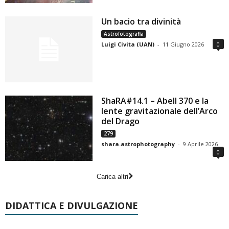
Un bacio tra divinità
Astrofotografia
Luigi Civita (UAN)
-
11 Giugno 2026
0
ShaRA#14.1 – Abell 370 e la
lente gravitazionale dell’Arco
del Drago
279
shara.astrophotography
-
9 Aprile 2026
0
Carica altri
DIDATTICA E DIVULGAZIONE