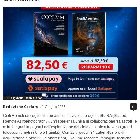
Il Blog della Redazione
Redazione Coelum
-
1 Giugno 2026
0
Cieli Remoti raccoglie cinque anni di attività del progetto ShaRA (Shared
Remote Astrophotography), un'esperienza unica di collaborazione tra astrofili e
astrofotografi impegnati nell'esplorazione del cielo australe attraverso grandi
telescopi remoti in Cile e Namibia. Con 22 progetti, 34 autori, 493 ore di
acquisizione e oltre 330 elaborazioni, il volume racconta immagini, tecniche,