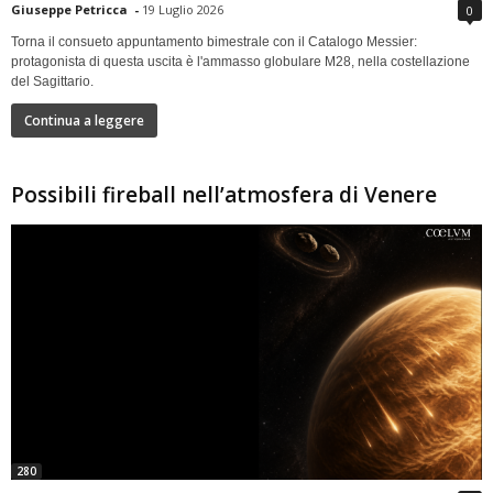
Giuseppe Petricca
-
19 Luglio 2026
0
Torna il consueto appuntamento bimestrale con il Catalogo Messier:
protagonista di questa uscita è l'ammasso globulare M28, nella costellazione
del Sagittario.
Continua a leggere
Possibili fireball nell’atmosfera di Venere
280