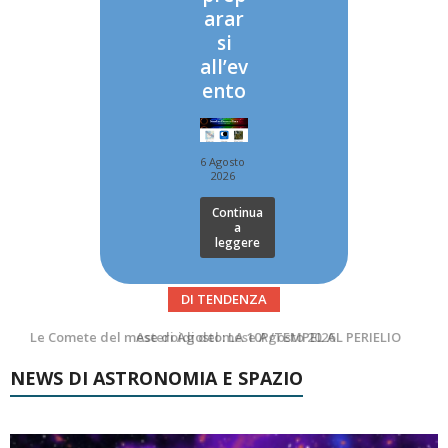
arar
si
all’ev
ento
6 Agosto
2026
Continua
a
leggere
DI TENDENZA
Asteroidi del mese Agosto 2026
Transiti di ISS International Space Station e Tiangong – Agosto 2026
NEWS DI ASTRONOMIA E SPAZIO