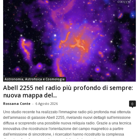
Astronomia, Astrofisica e Cosmologia
Abell 2255 nel radio più profondo di sempre:
nuova mappa del...
Rossana Conte
-
6 Agosto 2026
0
Uno studio recente ha realizzato l'immagine radio più profonda mai ottenuta
dell'ammasso di galassie Abell 2255, rivelando nuovi dettagli sull'emissione
diffusa e scoprendo una possibile nuova reliquia radio. Grazie a una tecnica
innovativa che ricostruisce l'orientazione del campo magnetico a partire
dall'emissione di sincrotrone, i ricercatori hanno ricostruito la complessa