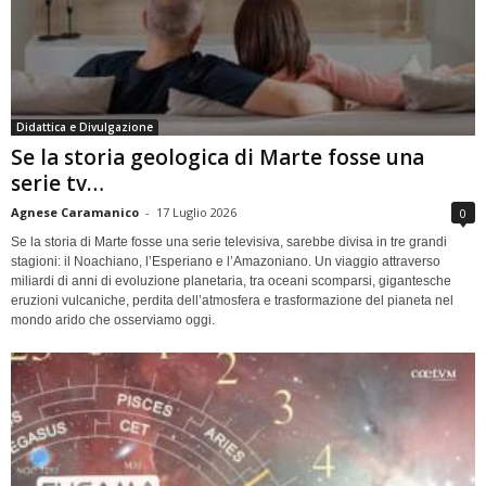
Didattica e Divulgazione
Se la storia geologica di Marte fosse una
serie tv…
Agnese Caramanico
-
17 Luglio 2026
0
Se la storia di Marte fosse una serie televisiva, sarebbe divisa in tre grandi
stagioni: il Noachiano, l’Esperiano e l’Amazoniano. Un viaggio attraverso
miliardi di anni di evoluzione planetaria, tra oceani scomparsi, gigantesche
eruzioni vulcaniche, perdita dell’atmosfera e trasformazione del pianeta nel
mondo arido che osserviamo oggi.