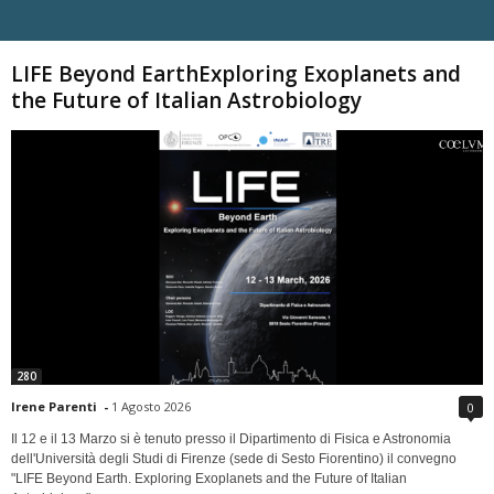
Carica altri
LIFE Beyond EarthExploring Exoplanets and
the Future of Italian Astrobiology
280
Irene Parenti
-
1 Agosto 2026
0
Il 12 e il 13 Marzo si è tenuto presso il Dipartimento di Fisica e Astronomia
dell'Università degli Studi di Firenze (sede di Sesto Fiorentino) il convegno
"LIFE Beyond Earth. Exploring Exoplanets and the Future of Italian