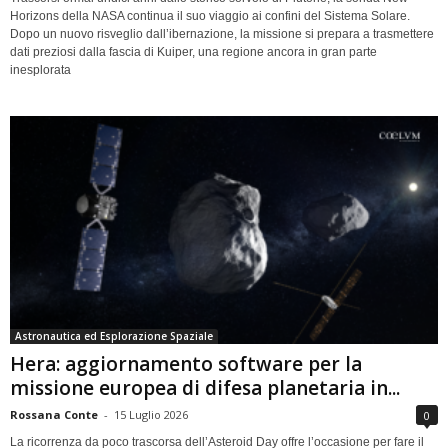
Horizons della NASA continua il suo viaggio ai confini del Sistema Solare.
Dopo un nuovo risveglio dall’ibernazione, la missione si prepara a trasmettere
dati preziosi dalla fascia di Kuiper, una regione ancora in gran parte
inesplorata
Astronautica ed Esplorazione Spaziale
Hera: aggiornamento software per la
missione europea di difesa planetaria in...
Rossana Conte
-
15 Luglio 2026
0
La ricorrenza da poco trascorsa dell’Asteroid Day offre l’occasione per fare il