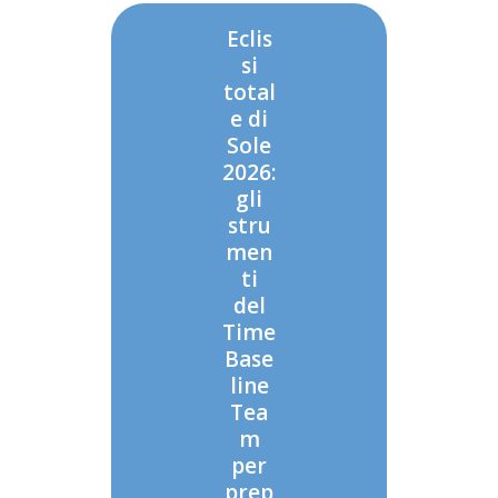
Eclis
si
total
e di
Sole
2026:
gli
stru
men
ti
del
Time
Base
line
Tea
m
per
prep