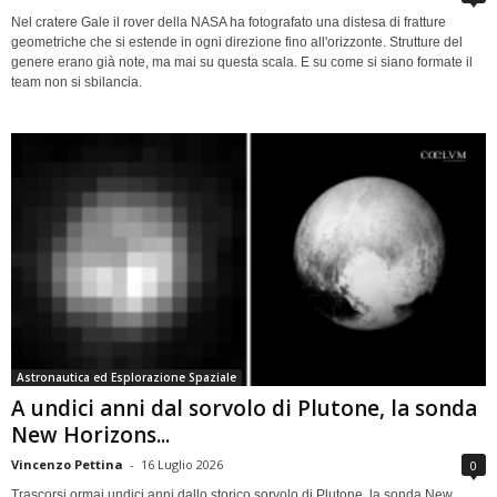
Nel cratere Gale il rover della NASA ha fotografato una distesa di fratture
geometriche che si estende in ogni direzione fino all'orizzonte. Strutture del
genere erano già note, ma mai su questa scala. E su come si siano formate il
team non si sbilancia.
Astronautica ed Esplorazione Spaziale
A undici anni dal sorvolo di Plutone, la sonda
New Horizons...
Vincenzo Pettina
-
16 Luglio 2026
0
Trascorsi ormai undici anni dallo storico sorvolo di Plutone, la sonda New