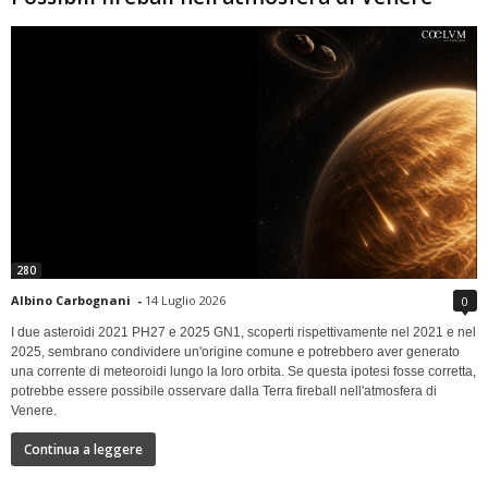
280
Albino Carbognani
-
14 Luglio 2026
0
I due asteroidi 2021 PH27 e 2025 GN1, scoperti rispettivamente nel 2021 e nel
2025, sembrano condividere un'origine comune e potrebbero aver generato
una corrente di meteoroidi lungo la loro orbita. Se questa ipotesi fosse corretta,
potrebbe essere possibile osservare dalla Terra fireball nell'atmosfera di
Venere.
Continua a leggere