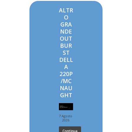
ALTR
O
GRA
NDE
OUT
BUR
ST
DELL
A
220P
/MC
NAU
GHT
7 Agosto
2026
Continua