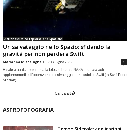
Astronautica ed Esplorazione Spaziale
Un salvataggio nello Spazio: sfidando la
gravità per non perdere Swift
Marianna Michelagnoli
-
23 Giugno 2026
0
Risale a qualche giorno fa la teleconferenza NASA dedicata agli
aggiornamenti sull'operazione di salvataggio per il satellite Swift (la Swift Boost
Mission)
Carica altri
ASTROFOTOGRAFIA
Tempo Siderale: applicazioni