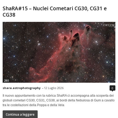
ShaRA#15 – Nuclei Cometari CG30, CG31 e
CG38
280
shara.astrophotography
-
12 Luglio 2026
0
Il nuovo appuntamento con la rubrica ShaRA ci accompagna alla scoperta dei
globuli cometari CG30, CG31, CG38, ai bordi della Nebulosa di Gum a cavallo
tra le costellazioni della Poppa e della Vela
Continua a leggere