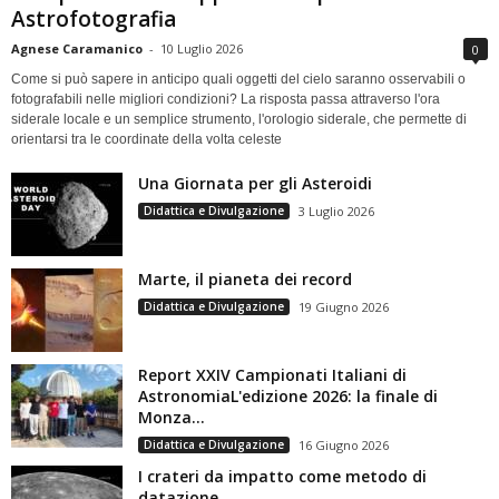
Astrofotografia
Agnese Caramanico
-
10 Luglio 2026
0
Come si può sapere in anticipo quali oggetti del cielo saranno osservabili o
fotografabili nelle migliori condizioni? La risposta passa attraverso l'ora
siderale locale e un semplice strumento, l'orologio siderale, che permette di
orientarsi tra le coordinate della volta celeste
Una Giornata per gli Asteroidi
Didattica e Divulgazione
3 Luglio 2026
Marte, il pianeta dei record
Didattica e Divulgazione
19 Giugno 2026
Report XXIV Campionati Italiani di
AstronomiaL'edizione 2026: la finale di
Monza...
Didattica e Divulgazione
16 Giugno 2026
I crateri da impatto come metodo di
datazione