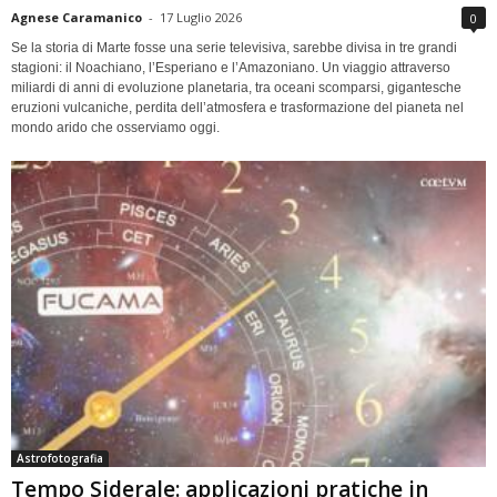
Agnese Caramanico
-
17 Luglio 2026
0
Se la storia di Marte fosse una serie televisiva, sarebbe divisa in tre grandi
stagioni: il Noachiano, l’Esperiano e l’Amazoniano. Un viaggio attraverso
miliardi di anni di evoluzione planetaria, tra oceani scomparsi, gigantesche
eruzioni vulcaniche, perdita dell’atmosfera e trasformazione del pianeta nel
mondo arido che osserviamo oggi.
Astrofotografia
Tempo Siderale: applicazioni pratiche in