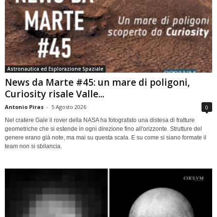
Astronautica ed Esplorazione Spaziale
News da Marte #45: un mare di poligoni,
Curiosity risale Valle...
Antonio Piras
-
5 Agosto 2026
0
Nel cratere Gale il rover della NASA ha fotografato una distesa di fratture
geometriche che si estende in ogni direzione fino all'orizzonte. Strutture del
genere erano già note, ma mai su questa scala. E su come si siano formate il
team non si sbilancia.