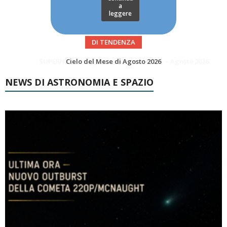
a
leggere
DI TENDENZA
SUPERNOVAE aggiornamenti del mese – Agosto 2026
Le Comete del mese di Agosto: LA 10P/TEMPEL AL PERIELIO
NEWS DI ASTRONOMIA E SPAZIO