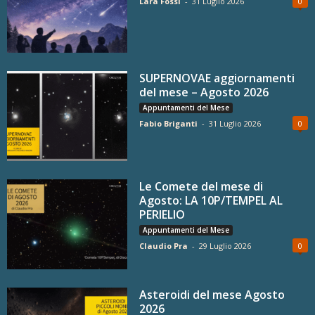
Lara Fossi
-
31 Luglio 2026
0
SUPERNOVAE aggiornamenti
del mese – Agosto 2026
Appuntamenti del Mese
Fabio Briganti
-
31 Luglio 2026
0
Le Comete del mese di
Agosto: LA 10P/TEMPEL AL
PERIELIO
Appuntamenti del Mese
Claudio Pra
-
29 Luglio 2026
0
Asteroidi del mese Agosto
2026