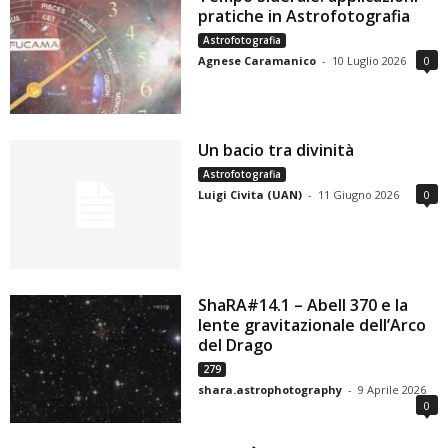
pratiche in Astrofotografia
Astrofotografia
Agnese Caramanico
-
10 Luglio 2026
0
Un bacio tra divinità
Astrofotografia
Luigi Civita (UAN)
-
11 Giugno 2026
0
ShaRA#14.1 – Abell 370 e la
lente gravitazionale dell’Arco
del Drago
279
shara.astrophotography
-
9 Aprile 2026
0