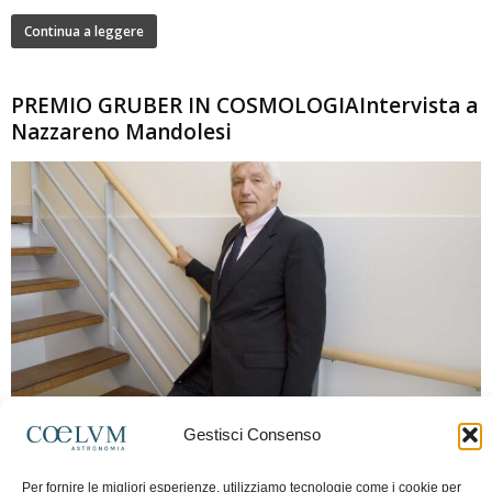
Continua a leggere
PREMIO GRUBER IN COSMOLOGIAIntervista a
Nazzareno Mandolesi
280
Gestisci Consenso
Frida Paolella
-
16 Giugno 2026
0
Intervista al professor Nazzareno Mandolesi, tra i protagonisti della cosmologia
Per fornire le migliori esperienze, utilizziamo tecnologie come i cookie per
spaziale europea e della missione Planck. Il dialogo ripercorre i principali