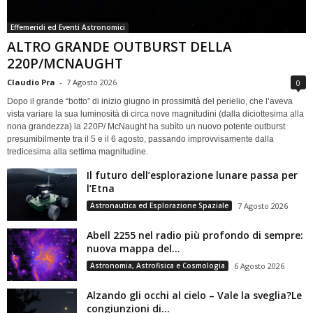
Effemeridi ed Eventi Astronomici
ALTRO GRANDE OUTBURST DELLA
220P/MCNAUGHT
Claudio Pra
-
7 Agosto 2026
0
Dopo il grande “botto” di inizio giugno in prossimità del perielio, che l’aveva
vista variare la sua luminosità di circa nove magnitudini (dalla diciottesima alla
nona grandezza) la 220P/ McNaught ha subìto un nuovo potente outburst
presumibilmente tra il 5 e il 6 agosto, passando improvvisamente dalla
tredicesima alla settima magnitudine.
Il futuro dell’esplorazione lunare passa per
l’Etna
Astronautica ed Esplorazione Spaziale
7 Agosto 2026
Abell 2255 nel radio più profondo di sempre:
nuova mappa del...
Astronomia, Astrofisica e Cosmologia
6 Agosto 2026
Alzando gli occhi al cielo – Vale la sveglia?Le
congiunzioni di...