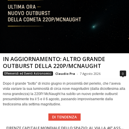
IN AGGIORNAMENTO: ALTRO GRANDE
OUTBURST DELLA 220P/MCNAUGHT
Claudio Pra
-
7 Agosto 2026
0
Effemeridi ed Eventi Astronomici
Dopo il grande “botto” di inizio giugno in prossimità del perielio, che l’aveva
vista variare la sua luminosità di circa nove magnitudini (dalla diciottesima alla
nona grandezza) la 220P/ McNaught ha subìto un nuovo potente outburst
presumibilmente tra il 5 e il 6 agosto, passando improvvisamente dalla
tredicesima alla settima magnitudine.
DI TENDENZA
Cielo del Mese di Agosto 2026
FIRENZE CAPITALE MONDIALE DELLO SPAZIO: AL VIA LA 46ª ASSEMBLEA SCIENTIFICA DEL COSPAR