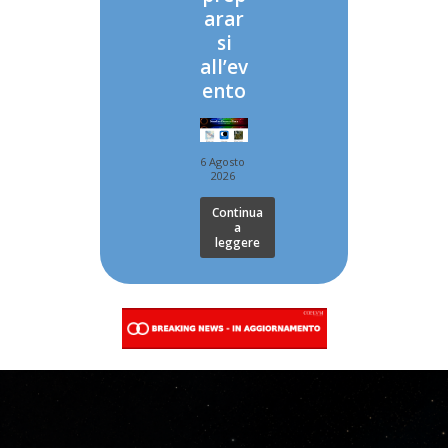
arar
si
all’ev
ento
6 Agosto
2026
Continua
a
leggere