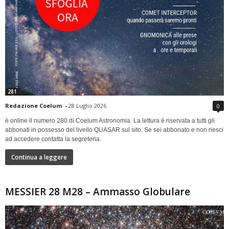
281
Redazione Coelum
-
28 Luglio 2026
0
è online il numero 280 di Coelum Astronomia. La lettura è riservata a tutti gli
abbonati in possesso del livello QUASAR sul sito. Se sei abbonato e non riesci
ad accedere contatta la segreteria.
Continua a leggere
MESSIER 28 M28 – Ammasso Globulare