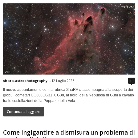
280
shara.astrophotography
-
12 Luglio 2026
0
Il nuovo appuntamento con la rubrica ShaRA ci accompagna alla scoperta dei
globuli cometari CG30, CG31, CG38, ai bordi della Nebulosa di Gum a cavallo
tra le costellazioni della Poppa e della Vela
Continua a leggere
Come ingigantire a dismisura un problema di