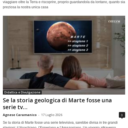
viaggiare oltre la Terra e riscoprire, proprio guardandola da lontano, quanto sia
preziosa la nostra unica casa
Didattica e Divulgazione
Se la storia geologica di Marte fosse una
serie tv…
Agnese Caramanico
-
17 Luglio 2026
0
Se la storia di Marte fosse una serie televisiva, sarebbe divisa in tre grandi
stagioni: il Noachiano, l’Esperiano e l’Amazoniano. Un viaggio attraverso