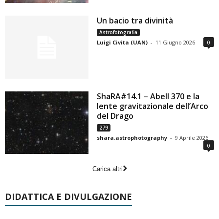
Un bacio tra divinità
Astrofotografia
Luigi Civita (UAN)
-
11 Giugno 2026
0
ShaRA#14.1 – Abell 370 e la
lente gravitazionale dell’Arco
del Drago
279
shara.astrophotography
-
9 Aprile 2026
0
Carica altri
DIDATTICA E DIVULGAZIONE