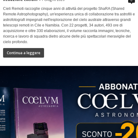
Cieli Remoti raccoglie cinque anni di attività del progetto ShaRA (Shared
Remote Astrophotography), un'esperienza unica di collaborazione tra astrofili e
astrofotografi impegnati nell'esplorazione del cielo australe attraverso grandi
telescopi remoti in Cile e Namibia. Con 22 progetti, 34 autori, 493 ore di
acquisizione e oltre 330 elaborazioni, il volume racconta immagini, tecniche,
ricerca e lavoro di squadra dietro alcune delle più spettacolari meraviglie del
cielo profondo.
Continua a leggere