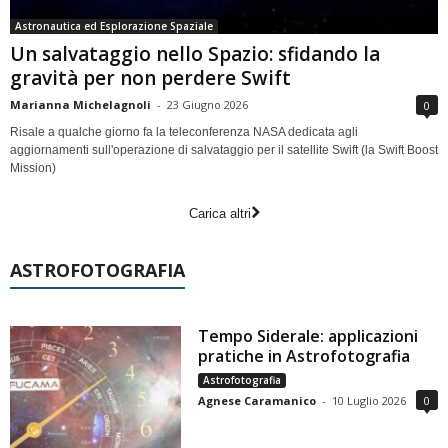
Astronautica ed Esplorazione Spaziale
Un salvataggio nello Spazio: sfidando la
gravità per non perdere Swift
Marianna Michelagnoli
-
23 Giugno 2026
0
Risale a qualche giorno fa la teleconferenza NASA dedicata agli
aggiornamenti sull'operazione di salvataggio per il satellite Swift (la Swift Boost
Mission)
Carica altri
ASTROFOTOGRAFIA
Tempo Siderale: applicazioni
pratiche in Astrofotografia
Astrofotografia
Agnese Caramanico
-
10 Luglio 2026
0