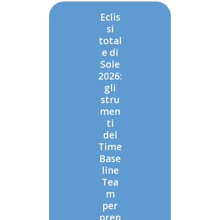
Eclis
si
total
e di
Sole
2026:
gli
stru
men
ti
del
Time
Base
line
Tea
m
per
prep