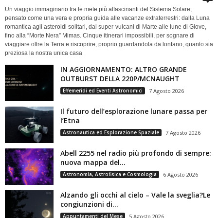
Un viaggio immaginario tra le mete più affascinanti del Sistema Solare,
pensato come una vera e propria guida alle vacanze extraterrestri: dalla Luna
romantica agli asteroidi solitari, dai super-vulcani di Marte alle lune di Giove,
fino alla “Morte Nera” Mimas. Cinque itinerari impossibili, per sognare di
viaggiare oltre la Terra e riscoprire, proprio guardandola da lontano, quanto sia
preziosa la nostra unica casa
IN AGGIORNAMENTO: ALTRO GRANDE
OUTBURST DELLA 220P/MCNAUGHT
Effemeridi ed Eventi Astronomici
7 Agosto 2026
Il futuro dell’esplorazione lunare passa per
l’Etna
Astronautica ed Esplorazione Spaziale
7 Agosto 2026
Abell 2255 nel radio più profondo di sempre:
nuova mappa del...
Astronomia, Astrofisica e Cosmologia
6 Agosto 2026
Alzando gli occhi al cielo – Vale la sveglia?Le
congiunzioni di...
Appuntamenti del Mese
5 Agosto 2026