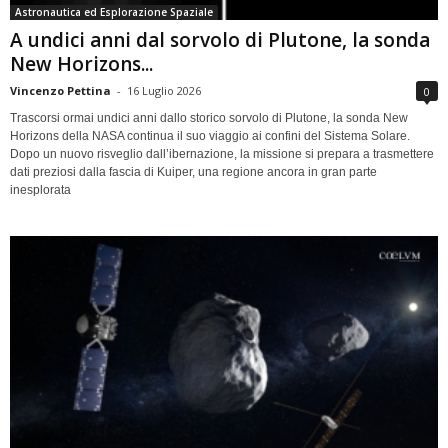
Astronautica ed Esplorazione Spaziale
A undici anni dal sorvolo di Plutone, la sonda
New Horizons...
Vincenzo Pettina
-
16 Luglio 2026
0
Trascorsi ormai undici anni dallo storico sorvolo di Plutone, la sonda New
Horizons della NASA continua il suo viaggio ai confini del Sistema Solare.
Dopo un nuovo risveglio dall’ibernazione, la missione si prepara a trasmettere
dati preziosi dalla fascia di Kuiper, una regione ancora in gran parte
inesplorata