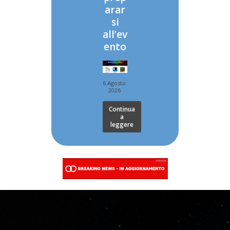
arar
si
all’ev
ento
6 Agosto
2026
Continua
a
leggere