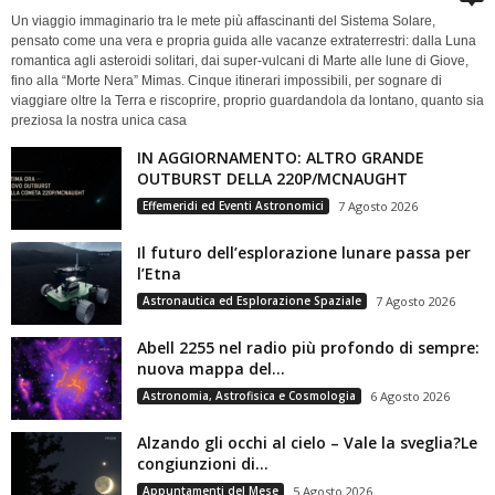
Un viaggio immaginario tra le mete più affascinanti del Sistema Solare,
pensato come una vera e propria guida alle vacanze extraterrestri: dalla Luna
romantica agli asteroidi solitari, dai super-vulcani di Marte alle lune di Giove,
fino alla “Morte Nera” Mimas. Cinque itinerari impossibili, per sognare di
viaggiare oltre la Terra e riscoprire, proprio guardandola da lontano, quanto sia
preziosa la nostra unica casa
IN AGGIORNAMENTO: ALTRO GRANDE
OUTBURST DELLA 220P/MCNAUGHT
Effemeridi ed Eventi Astronomici
7 Agosto 2026
Il futuro dell’esplorazione lunare passa per
l’Etna
Astronautica ed Esplorazione Spaziale
7 Agosto 2026
Abell 2255 nel radio più profondo di sempre:
nuova mappa del...
Astronomia, Astrofisica e Cosmologia
6 Agosto 2026
Alzando gli occhi al cielo – Vale la sveglia?Le
congiunzioni di...
Appuntamenti del Mese
5 Agosto 2026