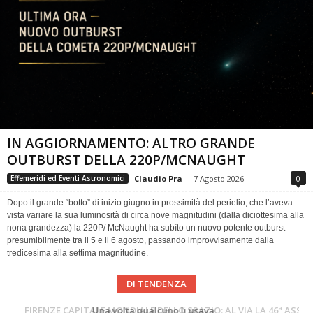
IN AGGIORNAMENTO: ALTRO GRANDE
OUTBURST DELLA 220P/MCNAUGHT
Claudio Pra
-
7 Agosto 2026
0
Effemeridi ed Eventi Astronomici
Dopo il grande “botto” di inizio giugno in prossimità del perielio, che l’aveva
vista variare la sua luminosità di circa nove magnitudini (dalla diciottesima alla
nona grandezza) la 220P/ McNaught ha subìto un nuovo potente outburst
presumibilmente tra il 5 e il 6 agosto, passando improvvisamente dalla
tredicesima alla settima magnitudine.
DI TENDENZA
Cielo del Mese di Agosto 2026
FIRENZE CAPITALE MONDIALE DELLO SPAZIO: AL VIA LA 46ª ASSEMBLEA SCIENTIFICA DEL COSPAR