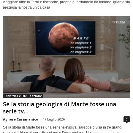
viaggiare oltre la Terra e riscoprire, proprio guardandola da lontano, quanto sia
preziosa la nostra unica casa
Didattica e Divulgazione
Se la storia geologica di Marte fosse una
serie tv…
Agnese Caramanico
-
17 Luglio 2026
0
Se la storia di Marte fosse una serie televisiva, sarebbe divisa in tre grandi
stagioni: il Noachiano, l’Esperiano e l’Amazoniano. Un viaggio attraverso