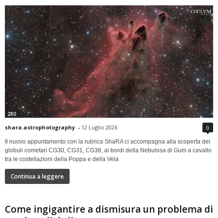
280
shara.astrophotography
-
12 Luglio 2026
0
Il nuovo appuntamento con la rubrica ShaRA ci accompagna alla scoperta dei
globuli cometari CG30, CG31, CG38, ai bordi della Nebulosa di Gum a cavallo
tra le costellazioni della Poppa e della Vela
Continua a leggere
Come ingigantire a dismisura un problema di