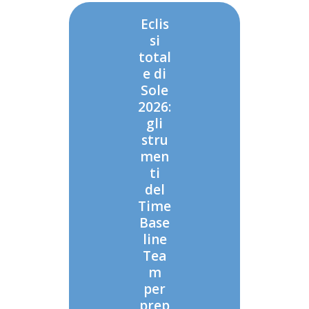
Eclis
si
total
e di
Sole
2026:
gli
stru
men
ti
del
Time
Base
line
Tea
m
per
prep