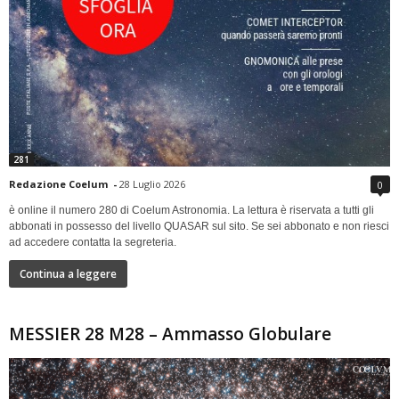
281
Redazione Coelum
-
28 Luglio 2026
0
è online il numero 280 di Coelum Astronomia. La lettura è riservata a tutti gli
abbonati in possesso del livello QUASAR sul sito. Se sei abbonato e non riesci
ad accedere contatta la segreteria.
Continua a leggere
MESSIER 28 M28 – Ammasso Globulare