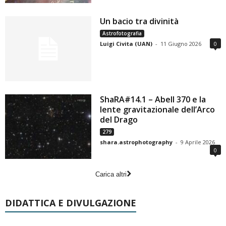
Un bacio tra divinità
Astrofotografia
Luigi Civita (UAN)
-
11 Giugno 2026
0
ShaRA#14.1 – Abell 370 e la
lente gravitazionale dell’Arco
del Drago
279
shara.astrophotography
-
9 Aprile 2026
0
Carica altri
DIDATTICA E DIVULGAZIONE