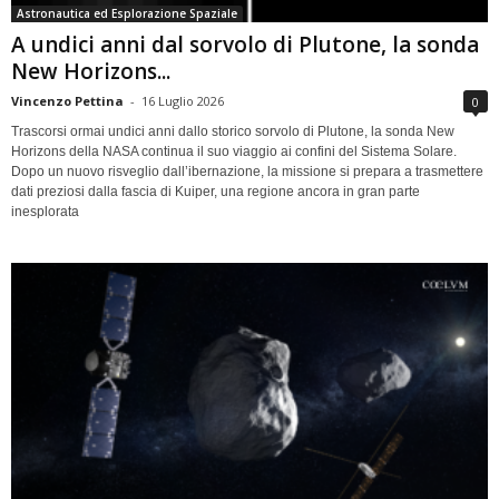
Astronautica ed Esplorazione Spaziale
A undici anni dal sorvolo di Plutone, la sonda
New Horizons...
Vincenzo Pettina
-
16 Luglio 2026
0
Trascorsi ormai undici anni dallo storico sorvolo di Plutone, la sonda New
Horizons della NASA continua il suo viaggio ai confini del Sistema Solare.
Dopo un nuovo risveglio dall’ibernazione, la missione si prepara a trasmettere
dati preziosi dalla fascia di Kuiper, una regione ancora in gran parte
inesplorata