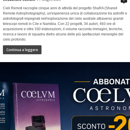
Cieli Remoti raccoglie cinque anni di attività del progetto ShaRA (Shared
Remote Astrophotography), un'esperienza unica di collaborazione tra astrofili e
astrofotografi impegnati nell'esplorazione del cielo australe attraverso grandi
telescopi remoti in Cile e Namibia. Con 22 progetti, 34 autori, 493 ore di
acquisizione e oltre 330 elaborazioni, il volume racconta immagini, tecniche,
ricerca e lavoro di squadra dietro alcune delle più spettacolari meraviglie del
cielo profondo.
Continua a leggere