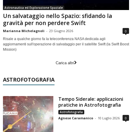
Astronautica ed Esplorazione Spaziale
Un salvataggio nello Spazio: sfidando la
gravità per non perdere Swift
Marianna Michelagnoli
-
23 Giugno 2026
0
Risale a qualche giorno fa la teleconferenza NASA dedicata agli
aggiornamenti sull'operazione di salvataggio per il satellite Swift (la Swift Boost
Mission)
Carica altri
ASTROFOTOGRAFIA
Tempo Siderale: applicazioni
pratiche in Astrofotografia
Astrofotografia
Agnese Caramanico
-
10 Luglio 2026
0