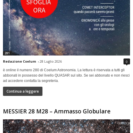
281
Redazione Coelum
-
28 Luglio 2026
0
è online il numero 280 di Coelum Astronomia. La lettura è riservata a tutti gli
abbonati in possesso del livello QUASAR sul sito. Se sei abbonato e non riesci
ad accedere contatta la segreteria.
Continua a leggere
MESSIER 28 M28 – Ammasso Globulare