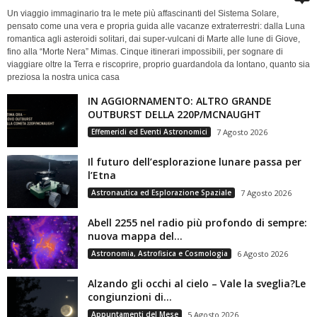
Un viaggio immaginario tra le mete più affascinanti del Sistema Solare,
pensato come una vera e propria guida alle vacanze extraterrestri: dalla Luna
romantica agli asteroidi solitari, dai super-vulcani di Marte alle lune di Giove,
fino alla “Morte Nera” Mimas. Cinque itinerari impossibili, per sognare di
viaggiare oltre la Terra e riscoprire, proprio guardandola da lontano, quanto sia
preziosa la nostra unica casa
IN AGGIORNAMENTO: ALTRO GRANDE
OUTBURST DELLA 220P/MCNAUGHT
Effemeridi ed Eventi Astronomici
7 Agosto 2026
Il futuro dell’esplorazione lunare passa per
l’Etna
Astronautica ed Esplorazione Spaziale
7 Agosto 2026
Abell 2255 nel radio più profondo di sempre:
nuova mappa del...
Astronomia, Astrofisica e Cosmologia
6 Agosto 2026
Alzando gli occhi al cielo – Vale la sveglia?Le
congiunzioni di...
Appuntamenti del Mese
5 Agosto 2026