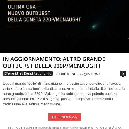
IN AGGIORNAMENTO: ALTRO GRANDE
OUTBURST DELLA 220P/MCNAUGHT
Claudio Pra
-
7 Agosto 2026
0
Effemeridi ed Eventi Astronomici
Dopo il grande “botto” di inizio giugno in prossimità del perielio, che l’aveva
vista variare la sua luminosità di circa nove magnitudini (dalla diciottesima alla
nona grandezza) la 220P/ McNaught ha subìto un nuovo potente outburst
presumibilmente tra il 5 e il 6 agosto, passando improvvisamente dalla
tredicesima alla settima magnitudine.
DI TENDENZA
Cielo del Mese di Agosto 2026
FIRENZE CAPITALE MONDIALE DELLO SPAZIO: AL VIA LA 46ª ASSEMBLEA SCIENTIFICA DEL COSPAR