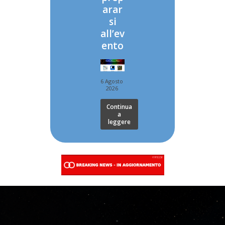
arar
si
all’ev
ento
6 Agosto
2026
Continua
a
leggere