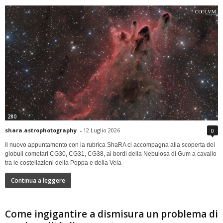
280
shara.astrophotography
-
12 Luglio 2026
0
Il nuovo appuntamento con la rubrica ShaRA ci accompagna alla scoperta dei
globuli cometari CG30, CG31, CG38, ai bordi della Nebulosa di Gum a cavallo
tra le costellazioni della Poppa e della Vela
Continua a leggere
Come ingigantire a dismisura un problema di