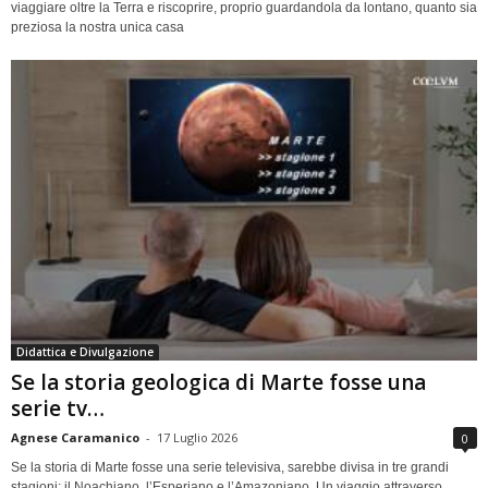
viaggiare oltre la Terra e riscoprire, proprio guardandola da lontano, quanto sia
preziosa la nostra unica casa
Didattica e Divulgazione
Se la storia geologica di Marte fosse una
serie tv…
Agnese Caramanico
-
17 Luglio 2026
0
Se la storia di Marte fosse una serie televisiva, sarebbe divisa in tre grandi
stagioni: il Noachiano, l’Esperiano e l’Amazoniano. Un viaggio attraverso