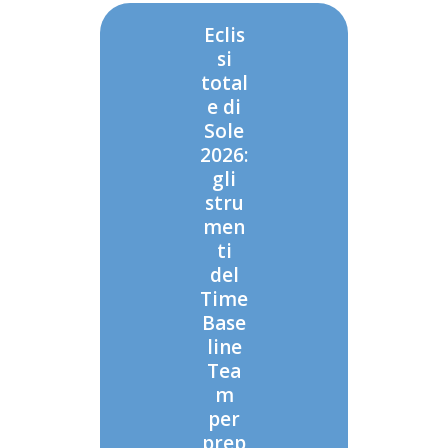
Eclis
si
total
e di
Sole
2026:
gli
stru
men
ti
del
Time
Base
line
Tea
m
per
prep