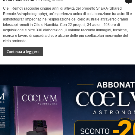
Cieli Remoti raccoglie cinque anni di attività del progetto ShaRA (Shared
Remote Astrophotography), un'esperienza unica di collaborazione tra astrofili e
astrofotografi impegnati nell'esplorazione del cielo australe attraverso grandi
telescopi remoti in Cile e Namibia. Con 22 progetti, 34 autori, 493 ore di
acquisizione e oltre 330 elaborazioni, il volume racconta immagini, tecniche,
ricerca e lavoro di squadra dietro alcune delle più spettacolari meraviglie del
cielo profondo.
Continua a leggere