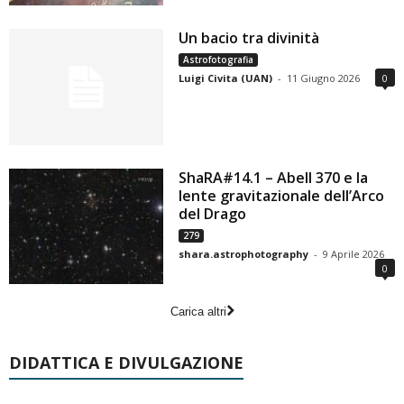
Un bacio tra divinità
Astrofotografia
Luigi Civita (UAN)
-
11 Giugno 2026
0
ShaRA#14.1 – Abell 370 e la
lente gravitazionale dell’Arco
del Drago
279
shara.astrophotography
-
9 Aprile 2026
0
Carica altri
DIDATTICA E DIVULGAZIONE