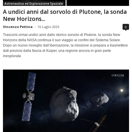
Astronautica ed Esplorazione Spaziale
A undici anni dal sorvolo di Plutone, la sonda
New Horizons...
Vincenzo Pettina
-
16 Luglio 2026
0
Trascorsi ormai undici anni dallo storico sorvolo di Plutone, la sonda New
Horizons della NASA continua il suo viaggio ai confini del Sistema Solare.
Dopo un nuovo risveglio dall’ibernazione, la missione si prepara a trasmettere
dati preziosi dalla fascia di Kuiper, una regione ancora in gran parte
inesplorata