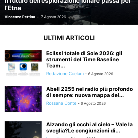
Il futuro dell’esplorazione lunare passa per
l’Etna
Vincenzo Pettina
-
7 Agosto 2026
ULTIMI ARTICOLI
Eclissi totale di Sole 2026: gli
strumenti del Time Baseline
Team...
Redazione Coelum
-
6 Agosto 2026
Abell 2255 nel radio più profondo
di sempre: nuova mappa del...
Rossana Conte
-
6 Agosto 2026
Alzando gli occhi al cielo – Vale la
sveglia?Le congiunzioni di...