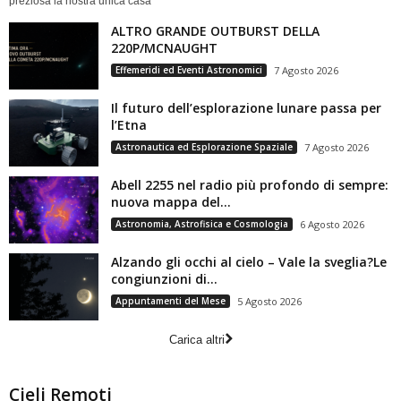
preziosa la nostra unica casa
ALTRO GRANDE OUTBURST DELLA
220P/MCNAUGHT
Effemeridi ed Eventi Astronomici
7 Agosto 2026
Il futuro dell’esplorazione lunare passa per
l’Etna
Astronautica ed Esplorazione Spaziale
7 Agosto 2026
Abell 2255 nel radio più profondo di sempre:
nuova mappa del...
Astronomia, Astrofisica e Cosmologia
6 Agosto 2026
Alzando gli occhi al cielo – Vale la sveglia?Le
congiunzioni di...
Appuntamenti del Mese
5 Agosto 2026
Carica altri
Cieli Remoti