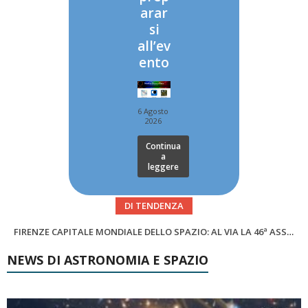
arar
si
all’ev
ento
6 Agosto
2026
Continua
a
leggere
DI TENDENZA
SUPERNOVAE aggiornamenti del mese – Agosto 2026
Cielo del Mese di Agosto 2026
NEWS DI ASTRONOMIA E SPAZIO