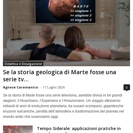
Didattica e Divulgazione
Se la storia geologica di Marte fosse una
serie tv…
Agnese Caramanico
-
17 Luglio 2026
0
Se la storia di Marte fosse una serie televisiva, sarebbe divisa in tre grandi
stagioni: il Noachiano, l’Esperiano e l’Amazoniano. Un viaggio attraverso
miliardi di anni di evoluzione planetaria, tra oceani scomparsi, gigantesche
eruzioni vulcaniche, perdita dell’atmosfera e trasformazione del pianeta nel
mondo arido che osserviamo oggi.
Tempo Siderale: applicazioni pratiche in