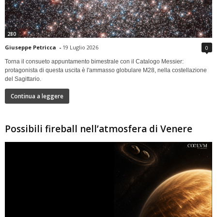
280
Giuseppe Petricca
-
19 Luglio 2026
0
Torna il consueto appuntamento bimestrale con il Catalogo Messier:
protagonista di questa uscita è l'ammasso globulare M28, nella costellazione
del Sagittario.
Continua a leggere
Possibili fireball nell’atmosfera di Venere