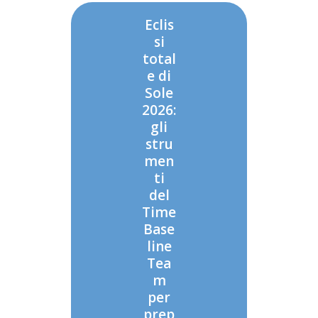
Eclis
si
total
e di
Sole
2026:
gli
stru
men
ti
del
Time
Base
line
Tea
m
per
prep