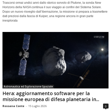
Trascorsi ormai undici anni dallo storico sorvolo di Plutone, la sonda New
Horizons della NASA continua il suo viaggio ai confini del Sistema Solare.
Dopo un nuovo risveglio dall’ibernazione, la missione si prepara a trasmettere
dati preziosi dalla fascia di Kuiper, una regione ancora in gran parte
inesplorata
Astronautica ed Esplorazione Spaziale
Hera: aggiornamento software per la
missione europea di difesa planetaria in...
Rossana Conte
-
15 Luglio 2026
0