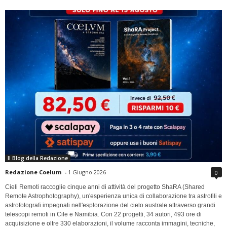
Il Blog della Redazione
Redazione Coelum
-
1 Giugno 2026
0
Cieli Remoti raccoglie cinque anni di attività del progetto ShaRA (Shared
Remote Astrophotography), un'esperienza unica di collaborazione tra astrofili e
astrofotografi impegnati nell'esplorazione del cielo australe attraverso grandi
telescopi remoti in Cile e Namibia. Con 22 progetti, 34 autori, 493 ore di
acquisizione e oltre 330 elaborazioni, il volume racconta immagini, tecniche,