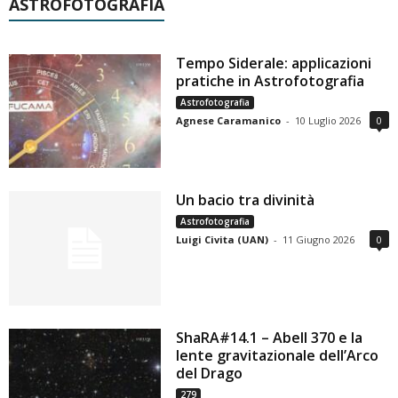
ASTROFOTOGRAFIA
Tempo Siderale: applicazioni
pratiche in Astrofotografia
Astrofotografia
Agnese Caramanico
-
10 Luglio 2026
0
Un bacio tra divinità
Astrofotografia
Luigi Civita (UAN)
-
11 Giugno 2026
0
ShaRA#14.1 – Abell 370 e la
lente gravitazionale dell’Arco
del Drago
279