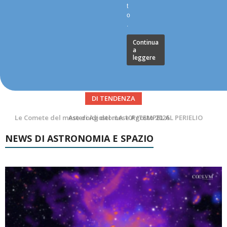
t
o
.
Continua
a
leggere
DI TENDENZA
Asteroidi del mese Agosto 2026
NEWS DI ASTRONOMIA E SPAZIO