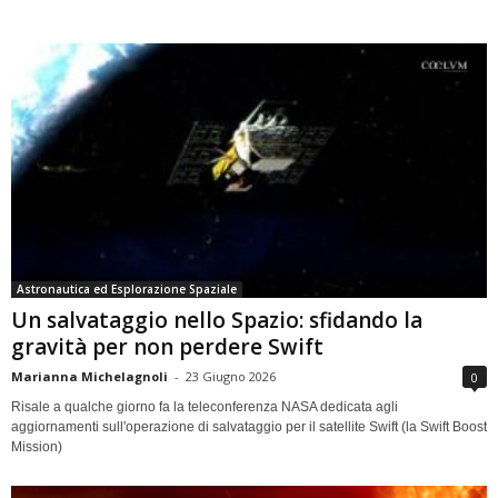
Astronautica ed Esplorazione Spaziale
Un salvataggio nello Spazio: sfidando la
gravità per non perdere Swift
Marianna Michelagnoli
-
23 Giugno 2026
0
Risale a qualche giorno fa la teleconferenza NASA dedicata agli
aggiornamenti sull'operazione di salvataggio per il satellite Swift (la Swift Boost
Mission)