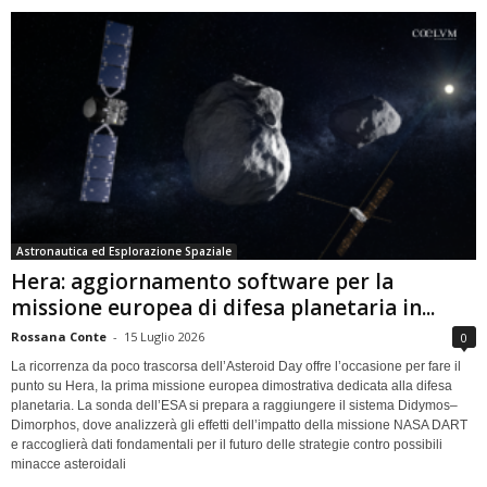
Astronautica ed Esplorazione Spaziale
Hera: aggiornamento software per la
missione europea di difesa planetaria in...
Rossana Conte
-
15 Luglio 2026
0
La ricorrenza da poco trascorsa dell’Asteroid Day offre l’occasione per fare il
punto su Hera, la prima missione europea dimostrativa dedicata alla difesa
planetaria. La sonda dell’ESA si prepara a raggiungere il sistema Didymos–
Dimorphos, dove analizzerà gli effetti dell’impatto della missione NASA DART
e raccoglierà dati fondamentali per il futuro delle strategie contro possibili
minacce asteroidali