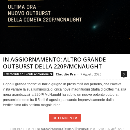
IN AGGIORNAMENTO: ALTRO GRANDE
OUTBURST DELLA 220P/MCNAUGHT
Claudio Pra
-
7 Agosto 2026
0
Effemeridi ed Eventi Astronomici
Dopo il grande “botto” di inizio giugno in prossimità del perielio, che l’aveva
vista variare la sua luminosità di circa nove magnitudini (dalla diciottesima alla
nona grandezza) la 220P/ McNaught ha subìto un nuovo potente outburst
presumibilmente tra il 5 e il 6 agosto, passando improvvisamente dalla
tredicesima alla settima magnitudine.
DI TENDENZA
Cielo del Mese di Agosto 2026
FIRENZE CAPITALE MONDIALE DELLO SPAZIO: AL VIA LA 46ª ASSEMBLEA SCIENTIFICA DEL COSPAR