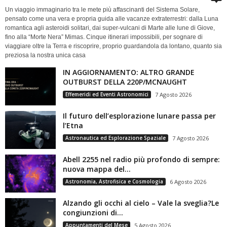
Un viaggio immaginario tra le mete più affascinanti del Sistema Solare,
pensato come una vera e propria guida alle vacanze extraterrestri: dalla Luna
romantica agli asteroidi solitari, dai super-vulcani di Marte alle lune di Giove,
fino alla “Morte Nera” Mimas. Cinque itinerari impossibili, per sognare di
viaggiare oltre la Terra e riscoprire, proprio guardandola da lontano, quanto sia
preziosa la nostra unica casa
IN AGGIORNAMENTO: ALTRO GRANDE
OUTBURST DELLA 220P/MCNAUGHT
Effemeridi ed Eventi Astronomici
7 Agosto 2026
Il futuro dell’esplorazione lunare passa per
l’Etna
Astronautica ed Esplorazione Spaziale
7 Agosto 2026
Abell 2255 nel radio più profondo di sempre:
nuova mappa del...
Astronomia, Astrofisica e Cosmologia
6 Agosto 2026
Alzando gli occhi al cielo – Vale la sveglia?Le
congiunzioni di...
Appuntamenti del Mese
5 Agosto 2026