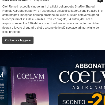
Cieli Remoti raccoglie cinque anni di attività del progetto ShaRA (Shared
Remote Astrophotography), un'esperienza unica di collaborazione tra astrofili e
astrofotografi impegnati nell'esplorazione del cielo australe attraverso grandi
telescopi remoti in Cile e Namibia. Con 22 progetti, 34 autori, 493 ore di
acquisizione e oltre 330 elaborazioni, il volume racconta immagini, tecniche,
ricerca e lavoro di squadra dietro alcune delle più spettacolari meraviglie del
cielo profondo.
Continua a leggere