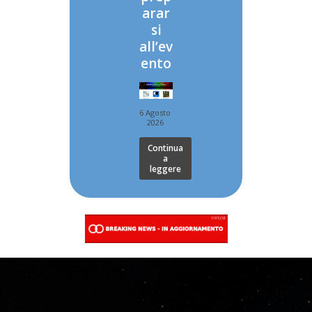
arar
si
all’ev
ento
6 Agosto
2026
Continua
a
leggere