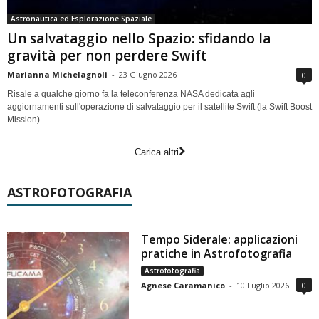
Astronautica ed Esplorazione Spaziale
Un salvataggio nello Spazio: sfidando la
gravità per non perdere Swift
Marianna Michelagnoli
-
23 Giugno 2026
0
Risale a qualche giorno fa la teleconferenza NASA dedicata agli
aggiornamenti sull'operazione di salvataggio per il satellite Swift (la Swift Boost
Mission)
Carica altri
ASTROFOTOGRAFIA
Tempo Siderale: applicazioni
pratiche in Astrofotografia
Astrofotografia
Agnese Caramanico
-
10 Luglio 2026
0