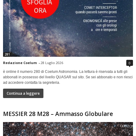
281
Redazione Coelum
-
28 Luglio 2026
0
è online il numero 280 di Coelum Astronomia. La lettura è riservata a tutti gli
abbonati in possesso del livello QUASAR sul sito. Se sei abbonato e non riesci
ad accedere contatta la segreteria.
Continua a leggere
MESSIER 28 M28 – Ammasso Globulare