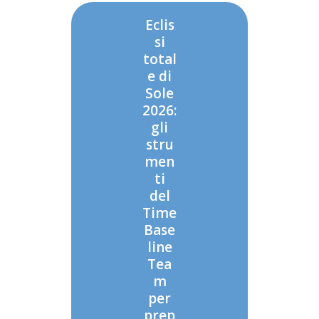
Eclis
si
total
e di
Sole
2026:
gli
stru
men
ti
del
Time
Base
line
Tea
m
per
prep