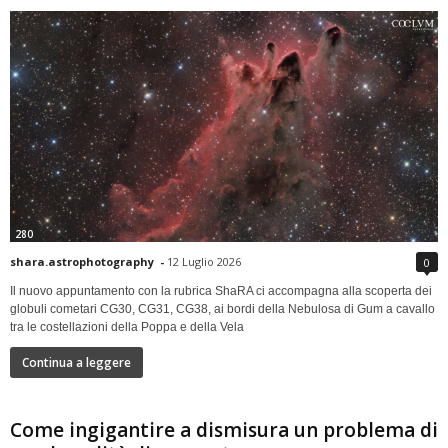
280
shara.astrophotography
-
12 Luglio 2026
0
Il nuovo appuntamento con la rubrica ShaRA ci accompagna alla scoperta dei
globuli cometari CG30, CG31, CG38, ai bordi della Nebulosa di Gum a cavallo
tra le costellazioni della Poppa e della Vela
Continua a leggere
Come ingigantire a dismisura un problema di