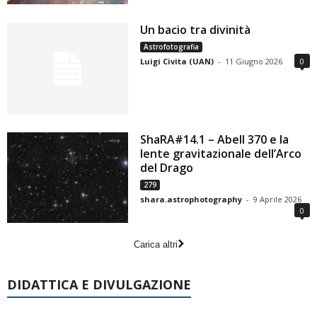
Un bacio tra divinità
Astrofotografia
Luigi Civita (UAN)
-
11 Giugno 2026
0
ShaRA#14.1 – Abell 370 e la
lente gravitazionale dell’Arco
del Drago
279
shara.astrophotography
-
9 Aprile 2026
0
Carica altri
DIDATTICA E DIVULGAZIONE