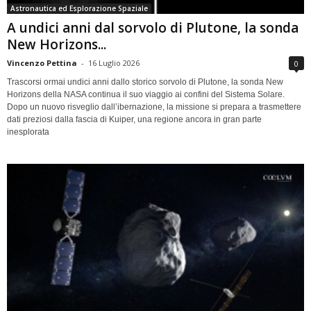
Astronautica ed Esplorazione Spaziale
A undici anni dal sorvolo di Plutone, la sonda
New Horizons...
Vincenzo Pettina
-
16 Luglio 2026
0
Trascorsi ormai undici anni dallo storico sorvolo di Plutone, la sonda New
Horizons della NASA continua il suo viaggio ai confini del Sistema Solare.
Dopo un nuovo risveglio dall’ibernazione, la missione si prepara a trasmettere
dati preziosi dalla fascia di Kuiper, una regione ancora in gran parte
inesplorata