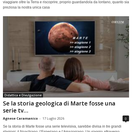
viaggiare oltre la Terra e riscoprire, proprio guardandola da lontano, quanto sia
preziosa la nostra unica casa
Didattica e Divulgazione
Se la storia geologica di Marte fosse una
serie tv…
Agnese Caramanico
-
17 Luglio 2026
0
Se la storia di Marte fosse una serie televisiva, sarebbe divisa in tre grandi
stagioni: il Noachiano, l’Esperiano e l’Amazoniano. Un viaggio attraverso