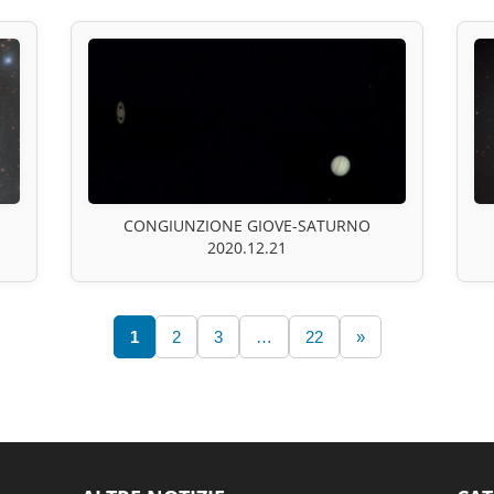
CONGIUNZIONE GIOVE-SATURNO
2020.12.21
1
2
3
…
22
»