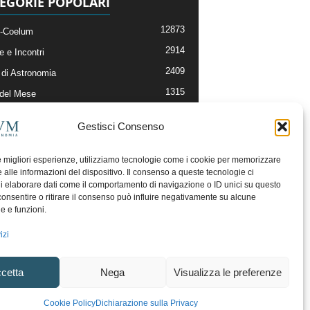
EGORIE POPOLARI
12873
-Coelum
2914
e e Incontri
2409
di Astronomia
1315
 del Mese
365
nomia, Astrofisica e Cosmologia
Gestisci Consenso
268
li e Risorse On-Line
192
og della Redazione
le migliori esperienze, utilizziamo tecnologie come i cookie per memorizzare
 alle informazioni del dispositivo. Il consenso a queste tecnologie ci
i elaborare dati come il comportamento di navigazione o ID unici su questo
consentire o ritirare il consenso può influire negativamente su alcune
he e funzioni.
izi
cetta
Nega
Visualizza le preferenze
ecesso
Regolamento uso sezione PhotoCoelum
Cookie Policy
Dichiarazione sulla Privacy