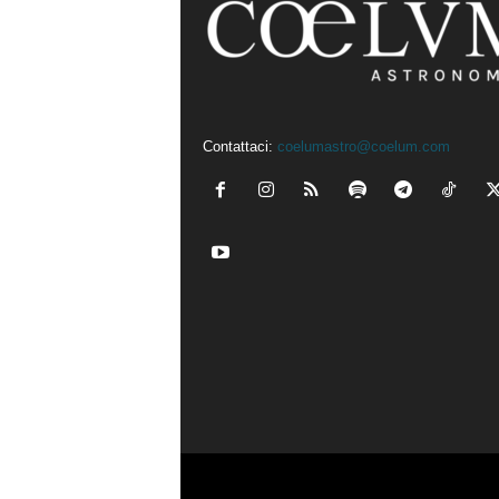
Contattaci:
coelumastro@coelum.com