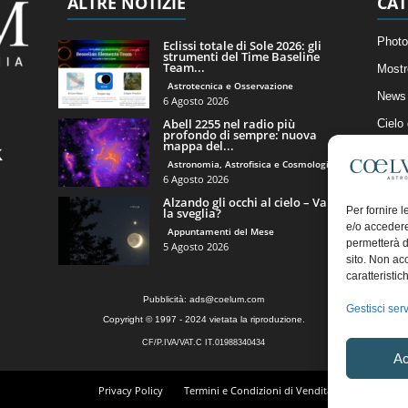
ALTRE NOTIZIE
CAT
Photo
Eclissi totale di Sole 2026: gli
strumenti del Time Baseline
Team...
Mostr
Astrotecnica e Osservazione
News 
6 Agosto 2026
Abell 2255 nel radio più
Cielo
profondo di sempre: nuova
mappa del...
Astro
Astronomia, Astrofisica e Cosmologia
Artico
6 Agosto 2026
Alzando gli occhi al cielo – Vale
Il Bl
Per fornire 
la sveglia?
e/o accedere
Appuntamenti del Mese
permetterà d
5 Agosto 2026
sito. Non ac
caratteristic
Pubblicità:
ads@coelum.com
Gestisci serv
Copyright © 1997 - 2024 vietata la riproduzione.
CF/P.IVA/VAT.C IT.01988340434
Ac
Privacy Policy
Termini e Condizioni di Vendita
Diritto di r