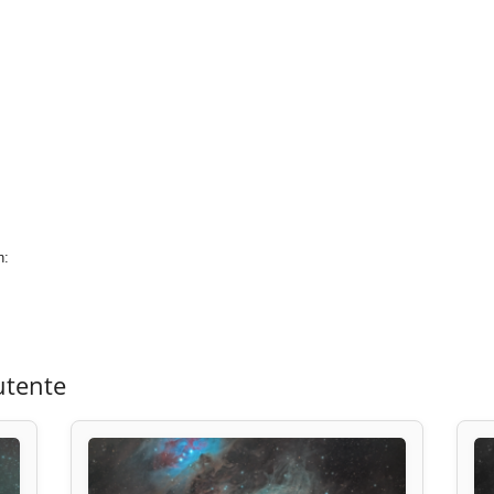
n:
utente