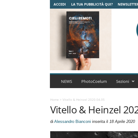
ACCEDI
LA TUA PUBBLICITÀ QUI?
NEWSLETTE
C
o
NEWS
PhotoCoelum
Sezioni
e
l
u
Home
>
Vitello & Heinzel 2020.04.05
Vitello & Heinzel 20
m
A
s
di
Alessandro Bianconi
inserita il
18 Aprile 2020
t
r
o