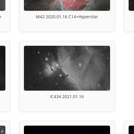
e
M42 2020.01.16 C14+Hyperstar
IC434 2021.01.16