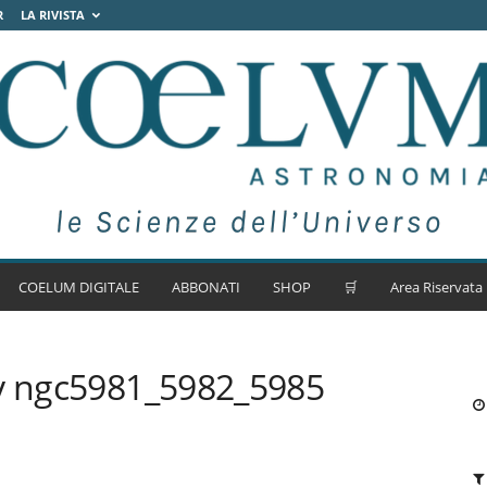
R
LA RIVISTA
COELUM DIGITALE
ABBONATI
SHOP
🛒
Area Riservata
xy ngc5981_5982_5985