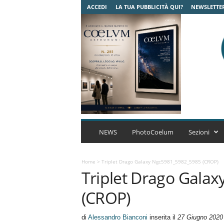
ACCEDI
LA TUA PUBBLICITÀ QUI?
NEWSLETTE
C
o
NEWS
PhotoCoelum
Sezioni
e
l
u
Home
>
Triplet Drago Galaxy Ngc5981_5982_5985 (CROP)
Triplet Drago Gala
m
A
(CROP)
s
t
r
di
Alessandro Bianconi
inserita il
27 Giugno 2020
o