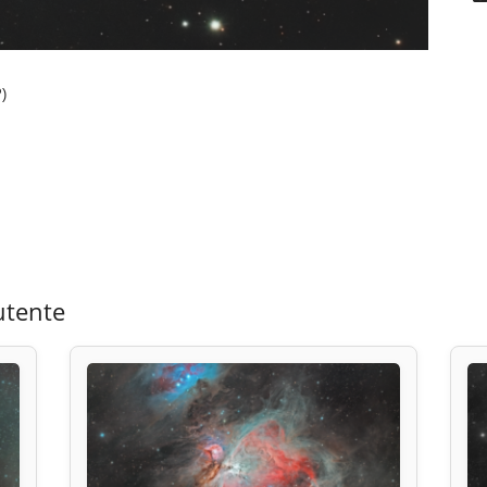
)
utente