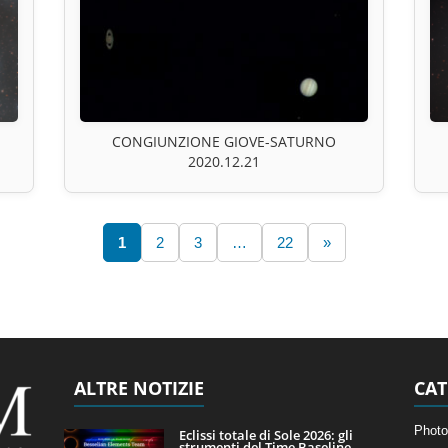
CONGIUNZIONE GIOVE-SATURNO
2020.12.21
1
2
3
…
22
»
ALTRE NOTIZIE
CAT
Photo
Eclissi totale di Sole 2026: gli
strumenti del Time Baseline