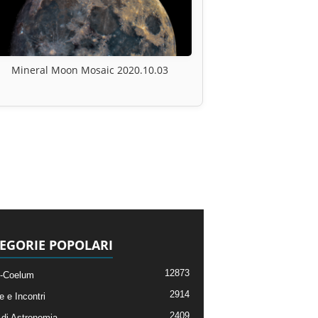
Mineral Moon Mosaic 2020.10.03
EGORIE POPOLARI
12873
-Coelum
2914
e e Incontri
2409
di Astronomia