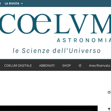
R
LA RIVISTA
COELUM DIGITALE
ABBONATI
SHOP
🛒
Area Riservata