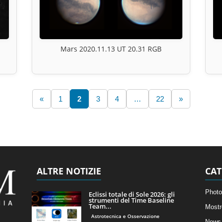
Mars 2020.11.13 UT 20.31 RGB
«
1
2
3
4
…
22
»
ALTRE NOTIZIE
CAT
Photo
Eclissi totale di Sole 2026: gli
strumenti del Time Baseline
Team...
Mostr
Astrotecnica e Osservazione
News 