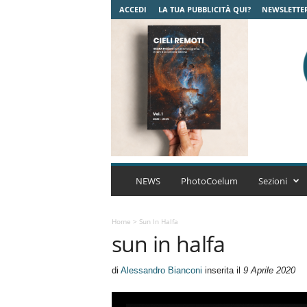
ACCEDI
LA TUA PUBBLICITÀ QUI?
NEWSLETTE
C
o
NEWS
PhotoCoelum
Sezioni
e
l
u
Home
>
Sun In Halfa
sun in halfa
m
A
s
di
Alessandro Bianconi
inserita il
9 Aprile 2020
t
r
o