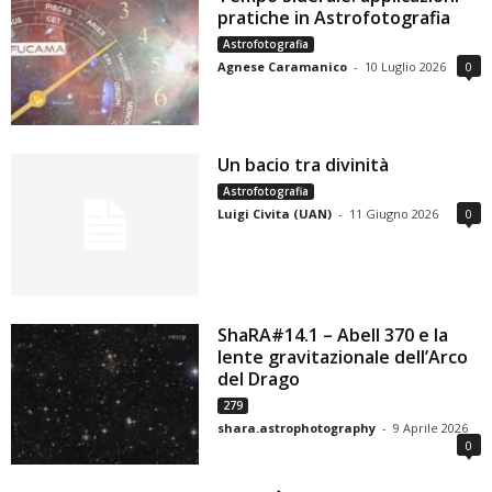
pratiche in Astrofotografia
Astrofotografia
Agnese Caramanico
-
10 Luglio 2026
0
Un bacio tra divinità
Astrofotografia
Luigi Civita (UAN)
-
11 Giugno 2026
0
ShaRA#14.1 – Abell 370 e la
lente gravitazionale dell’Arco
del Drago
279
shara.astrophotography
-
9 Aprile 2026
0