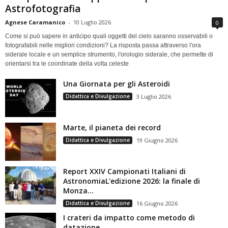
Astrofotografia
Agnese Caramanico
-
10 Luglio 2026
0
Come si può sapere in anticipo quali oggetti del cielo saranno osservabili o
fotografabili nelle migliori condizioni? La risposta passa attraverso l'ora
siderale locale e un semplice strumento, l'orologio siderale, che permette di
orientarsi tra le coordinate della volta celeste
Una Giornata per gli Asteroidi
Didattica e Divulgazione
3 Luglio 2026
Marte, il pianeta dei record
Didattica e Divulgazione
19 Giugno 2026
Report XXIV Campionati Italiani di
AstronomiaL'edizione 2026: la finale di
Monza...
Didattica e Divulgazione
16 Giugno 2026
I crateri da impatto come metodo di
datazione