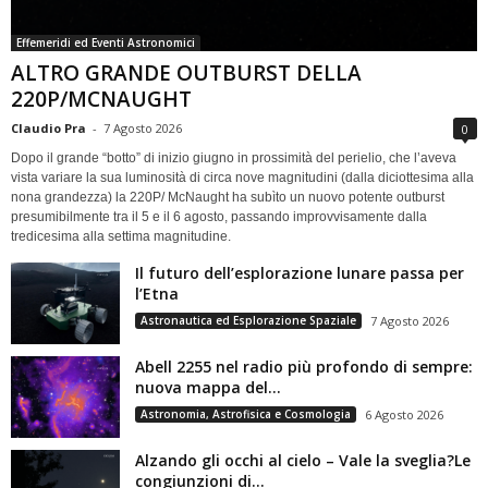
Effemeridi ed Eventi Astronomici
ALTRO GRANDE OUTBURST DELLA
220P/MCNAUGHT
Claudio Pra
-
7 Agosto 2026
0
Dopo il grande “botto” di inizio giugno in prossimità del perielio, che l’aveva
vista variare la sua luminosità di circa nove magnitudini (dalla diciottesima alla
nona grandezza) la 220P/ McNaught ha subìto un nuovo potente outburst
presumibilmente tra il 5 e il 6 agosto, passando improvvisamente dalla
tredicesima alla settima magnitudine.
Il futuro dell’esplorazione lunare passa per
l’Etna
Astronautica ed Esplorazione Spaziale
7 Agosto 2026
Abell 2255 nel radio più profondo di sempre:
nuova mappa del...
Astronomia, Astrofisica e Cosmologia
6 Agosto 2026
Alzando gli occhi al cielo – Vale la sveglia?Le
congiunzioni di...