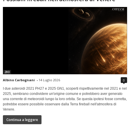
280
Albino Carbognani
-
14 Luglio 2026
0
I due asteroidi 2021 PH27 e 2025 GN1, scoperti rispettivamente nel 2021 e nel
2025, sembrano condividere un'origine comune e potrebbero aver generato
una corrente di meteoroidi lungo la loro orbita. Se questa ipotesi fosse corretta,
potrebbe essere possibile osservare dalla Terra fireball nell'atmosfera di
Venere.
Continua a leggere