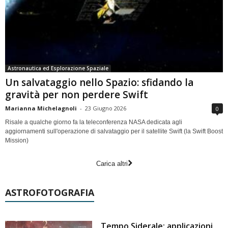
Astronautica ed Esplorazione Spaziale
Un salvataggio nello Spazio: sfidando la
gravità per non perdere Swift
Marianna Michelagnoli
-
23 Giugno 2026
0
Risale a qualche giorno fa la teleconferenza NASA dedicata agli
aggiornamenti sull'operazione di salvataggio per il satellite Swift (la Swift Boost
Mission)
Carica altri
ASTROFOTOGRAFIA
Tempo Siderale: applicazioni