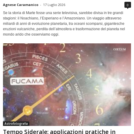
Agnese Caramanico
-
17 Luglio 2026
0
Se la storia di Marte fosse una serie televisiva, sarebbe divisa in tre grandi
stagioni: il Noachiano, l’Esperiano e l’Amazoniano. Un viaggio attraverso
miliardi di anni di evoluzione planetaria, tra oceani scomparsi, gigantesche
eruzioni vulcaniche, perdita dell’atmosfera e trasformazione del pianeta nel
mondo arido che osserviamo oggi.
Astrofotografia
Tempo Siderale: applicazioni pratiche in