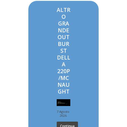
ALTR
O
GRA
NDE
OUT
BUR
ST
DELL
A
220P
/MC
NAU
GHT
7 Agosto
2026
Continua