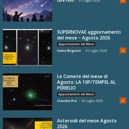
Lara Fossi
-
31 Luglio 2026
0
SUPERNOVAE aggiornamenti
del mese – Agosto 2026
Appuntamenti del Mese
Fabio Briganti
-
31 Luglio 2026
0
Le Comete del mese di
Agosto: LA 10P/TEMPEL AL
PERIELIO
Appuntamenti del Mese
Claudio Pra
-
29 Luglio 2026
0
Asteroidi del mese Agosto
2026