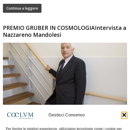
Continua a leggere
PREMIO GRUBER IN COSMOLOGIAIntervista a
Nazzareno Mandolesi
280
Gestisci Consenso
Frida Paolella
-
16 Giugno 2026
0
Intervista al professor Nazzareno Mandolesi, tra i protagonisti della cosmologia
Per fornire le migliori esperienze, utilizziamo tecnologie come i cookie per
spaziale europea e della missione Planck. Il dialogo ripercorre i principali