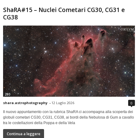
ShaRA#15 – Nuclei Cometari CG30, CG31 e
CG38
280
shara.astrophotography
-
12 Luglio 2026
0
Il nuovo appuntamento con la rubrica ShaRA ci accompagna alla scoperta dei
globuli cometari CG30, CG31, CG38, ai bordi della Nebulosa di Gum a cavallo
tra le costellazioni della Poppa e della Vela
Continua a leggere