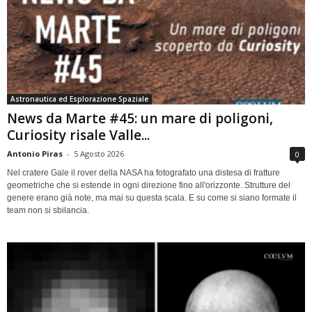
Astronautica ed Esplorazione Spaziale
News da Marte #45: un mare di poligoni,
Curiosity risale Valle...
Antonio Piras
-
5 Agosto 2026
0
Nel cratere Gale il rover della NASA ha fotografato una distesa di fratture
geometriche che si estende in ogni direzione fino all'orizzonte. Strutture del
genere erano già note, ma mai su questa scala. E su come si siano formate il
team non si sbilancia.