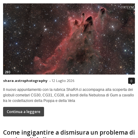
280
shara.astrophotography
-
12 Luglio 2026
0
Il nuovo appuntamento con la rubrica ShaRA ci accompagna alla scoperta dei
globuli cometari CG30, CG31, CG38, ai bordi della Nebulosa di Gum a cavallo
tra le costellazioni della Poppa e della Vela
Continua a leggere
Come ingigantire a dismisura un problema di