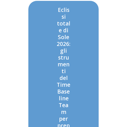
Eclis
si
total
e di
Sole
2026:
gli
stru
men
ti
del
Time
Base
line
Tea
m
per
prep