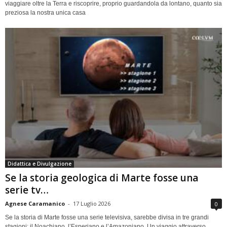
viaggiare oltre la Terra e riscoprire, proprio guardandola da lontano, quanto sia
preziosa la nostra unica casa
Didattica e Divulgazione
Se la storia geologica di Marte fosse una
serie tv…
Agnese Caramanico
-
17 Luglio 2026
0
Se la storia di Marte fosse una serie televisiva, sarebbe divisa in tre grandi
stagioni: il Noachiano, l’Esperiano e l’Amazoniano. Un viaggio attraverso