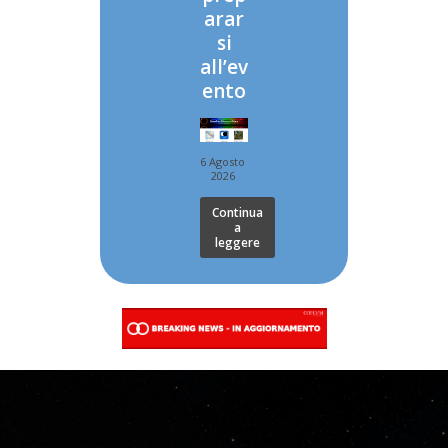
arar
si
all’ev
ento
6 Agosto
2026
Continua
a
leggere