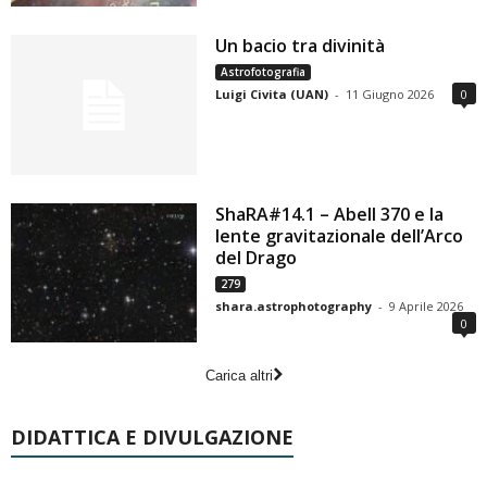
Un bacio tra divinità
Astrofotografia
Luigi Civita (UAN)
-
11 Giugno 2026
0
ShaRA#14.1 – Abell 370 e la
lente gravitazionale dell’Arco
del Drago
279
shara.astrophotography
-
9 Aprile 2026
0
Carica altri
DIDATTICA E DIVULGAZIONE