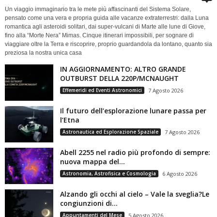
Un viaggio immaginario tra le mete più affascinanti del Sistema Solare,
pensato come una vera e propria guida alle vacanze extraterrestri: dalla Luna
romantica agli asteroidi solitari, dai super-vulcani di Marte alle lune di Giove,
fino alla “Morte Nera” Mimas. Cinque itinerari impossibili, per sognare di
viaggiare oltre la Terra e riscoprire, proprio guardandola da lontano, quanto sia
preziosa la nostra unica casa
IN AGGIORNAMENTO: ALTRO GRANDE
OUTBURST DELLA 220P/MCNAUGHT
Effemeridi ed Eventi Astronomici
7 Agosto 2026
Il futuro dell’esplorazione lunare passa per
l’Etna
Astronautica ed Esplorazione Spaziale
7 Agosto 2026
Abell 2255 nel radio più profondo di sempre:
nuova mappa del...
Astronomia, Astrofisica e Cosmologia
6 Agosto 2026
Alzando gli occhi al cielo – Vale la sveglia?Le
congiunzioni di...
Appuntamenti del Mese
5 Agosto 2026