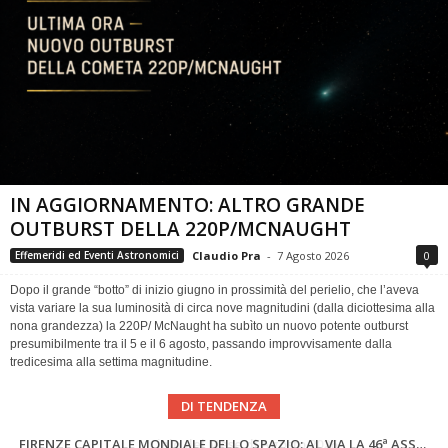
IN AGGIORNAMENTO: ALTRO GRANDE
OUTBURST DELLA 220P/MCNAUGHT
Claudio Pra
-
7 Agosto 2026
0
Effemeridi ed Eventi Astronomici
Dopo il grande “botto” di inizio giugno in prossimità del perielio, che l’aveva
vista variare la sua luminosità di circa nove magnitudini (dalla diciottesima alla
nona grandezza) la 220P/ McNaught ha subìto un nuovo potente outburst
presumibilmente tra il 5 e il 6 agosto, passando improvvisamente dalla
tredicesima alla settima magnitudine.
DI TENDENZA
SUPERNOVAE aggiornamenti del mese – Agosto 2026
Cielo del Mese di Agosto 2026