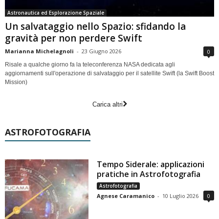
Astronautica ed Esplorazione Spaziale
Un salvataggio nello Spazio: sfidando la
gravità per non perdere Swift
Marianna Michelagnoli
-
23 Giugno 2026
0
Risale a qualche giorno fa la teleconferenza NASA dedicata agli
aggiornamenti sull'operazione di salvataggio per il satellite Swift (la Swift Boost
Mission)
Carica altri
ASTROFOTOGRAFIA
Tempo Siderale: applicazioni
pratiche in Astrofotografia
Astrofotografia
Agnese Caramanico
-
10 Luglio 2026
0