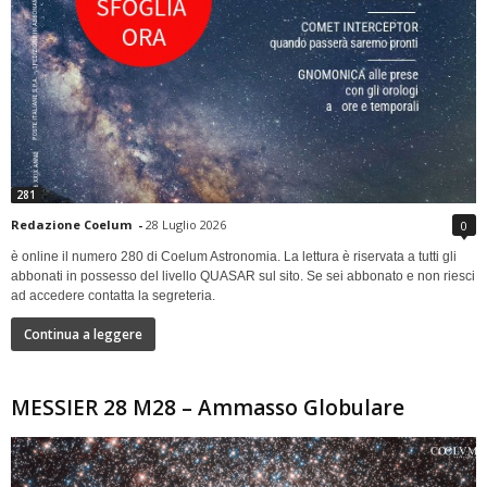
281
Redazione Coelum
-
28 Luglio 2026
0
è online il numero 280 di Coelum Astronomia. La lettura è riservata a tutti gli
abbonati in possesso del livello QUASAR sul sito. Se sei abbonato e non riesci
ad accedere contatta la segreteria.
Continua a leggere
MESSIER 28 M28 – Ammasso Globulare