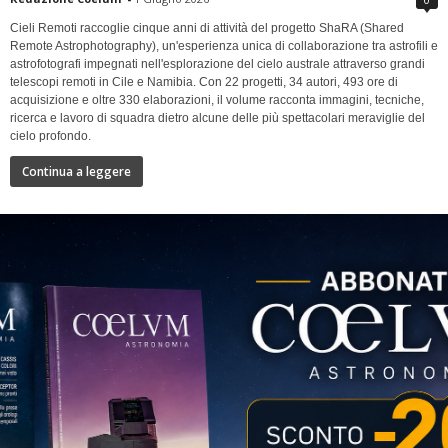
Cieli Remoti raccoglie cinque anni di attività del progetto ShaRA (Shared
Remote Astrophotography), un'esperienza unica di collaborazione tra astrofili e
astrofotografi impegnati nell'esplorazione del cielo australe attraverso grandi
telescopi remoti in Cile e Namibia. Con 22 progetti, 34 autori, 493 ore di
acquisizione e oltre 330 elaborazioni, il volume racconta immagini, tecniche,
ricerca e lavoro di squadra dietro alcune delle più spettacolari meraviglie del
cielo profondo.
Continua a leggere