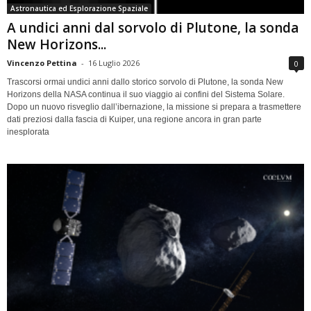
Astronautica ed Esplorazione Spaziale
A undici anni dal sorvolo di Plutone, la sonda
New Horizons...
Vincenzo Pettina
-
16 Luglio 2026
0
Trascorsi ormai undici anni dallo storico sorvolo di Plutone, la sonda New
Horizons della NASA continua il suo viaggio ai confini del Sistema Solare.
Dopo un nuovo risveglio dall’ibernazione, la missione si prepara a trasmettere
dati preziosi dalla fascia di Kuiper, una regione ancora in gran parte
inesplorata