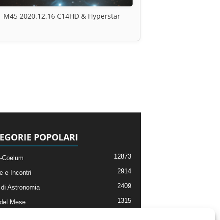
M45 2020.12.16 C14HD & Hyperstar
EGORIE POPOLARI
12873
-Coelum
2914
e e Incontri
2409
di Astronomia
1315
 del Mese
365
nomia, Astrofisica e Cosmologia