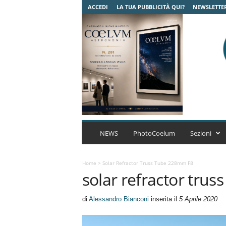
ACCEDI
LA TUA PUBBLICITÀ QUI?
NEWSLETTE
C
o
NEWS
PhotoCoelum
Sezioni
e
l
u
Home
>
Solar Refractor Truss Tube 228mm F8
solar refractor tru
m
A
s
di
Alessandro Bianconi
inserita il
5 Aprile 2020
t
r
o