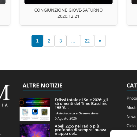
CONGIUNZIONE GIOVE-SATURNO
2020.12.21
1
2
3
…
22
»
ALTRE NOTIZIE
CAT
Photo
Eclissi totale di Sole 2026: gli
strumenti del Time Baseline
Team...
Mostr
Astrotecnica e Osservazione
News 
6 Agosto 2026
Abell 2255 nel radio più
Cielo
profondo di sempre: nuova
mappa del...
Astro