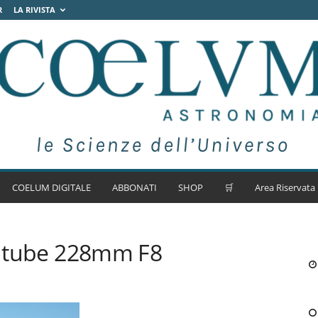
R
LA RIVISTA
COELUM DIGITALE
ABBONATI
SHOP
🛒
Area Riservata
ss tube 228mm F8