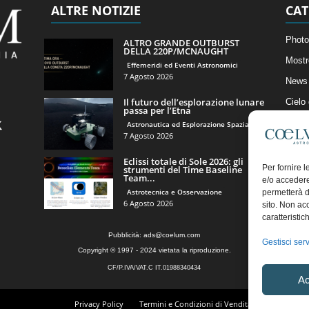
ALTRE NOTIZIE
CAT
Photo
ALTRO GRANDE OUTBURST
DELLA 220P/MCNAUGHT
Mostr
Effemeridi ed Eventi Astronomici
7 Agosto 2026
News 
Il futuro dell’esplorazione lunare
Cielo
passa per l’Etna
Astro
Astronautica ed Esplorazione Spaziale
7 Agosto 2026
Artico
Eclissi totale di Sole 2026: gli
Il Bl
Per fornire 
strumenti del Time Baseline
Team...
e/o accedere
Astrotecnica e Osservazione
permetterà d
6 Agosto 2026
sito. Non ac
caratteristic
Pubblicità:
ads@coelum.com
Gestisci serv
Copyright © 1997 - 2024 vietata la riproduzione.
CF/P.IVA/VAT.C IT.01988340434
Ac
Privacy Policy
Termini e Condizioni di Vendita
Diritto di r