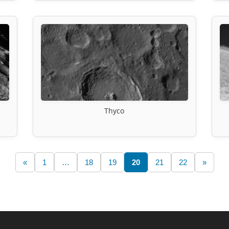
Thyco
«
1
…
18
19
20
21
22
»