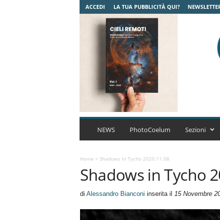
ACCEDI
LA TUA PUBBLICITÀ QUI?
NEWSLETTE
C
o
NEWS
PhotoCoelum
Sezioni
e
l
u
Home
>
Shadows In Tycho 2020.11.08
Shadows in Tycho 2
m
A
s
di
Alessandro Bianconi
inserita il
15 Novembre 2
t
r
o