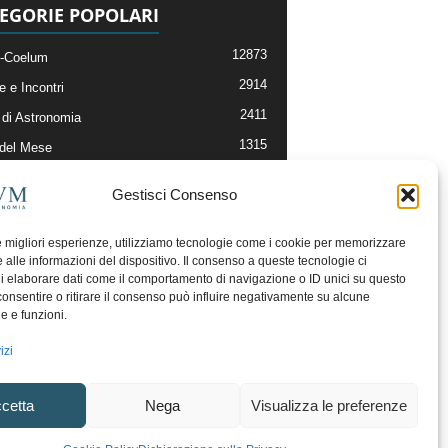
EGORIE POPOLARI
12873
-Coelum
2914
e e Incontri
2411
di Astronomia
1315
 del Mese
365
nomia, Astrofisica e Cosmologia
Gestisci Consenso
268
li e Risorse On-Line
192
og della Redazione
le migliori esperienze, utilizziamo tecnologie come i cookie per memorizzare
 alle informazioni del dispositivo. Il consenso a queste tecnologie ci
i elaborare dati come il comportamento di navigazione o ID unici su questo
consentire o ritirare il consenso può influire negativamente su alcune
he e funzioni.
izi
cetta
Nega
Visualizza le preferenze
ecesso
Regolamento uso sezione PhotoCoelum