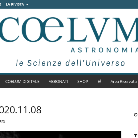
R
LA RIVISTA
COELUM DIGITALE
ABBONATI
SHOP
🛒
Area Riservata
020.11.08
020