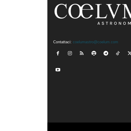
Contattaci:
coelumastro@coelum.com