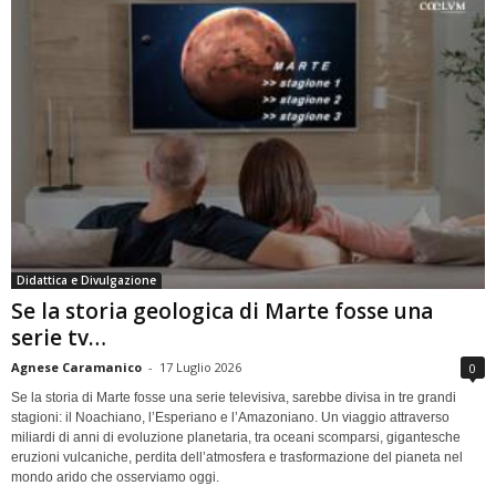
Didattica e Divulgazione
Se la storia geologica di Marte fosse una
serie tv…
Agnese Caramanico
-
17 Luglio 2026
0
Se la storia di Marte fosse una serie televisiva, sarebbe divisa in tre grandi
stagioni: il Noachiano, l’Esperiano e l’Amazoniano. Un viaggio attraverso
miliardi di anni di evoluzione planetaria, tra oceani scomparsi, gigantesche
eruzioni vulcaniche, perdita dell’atmosfera e trasformazione del pianeta nel
mondo arido che osserviamo oggi.