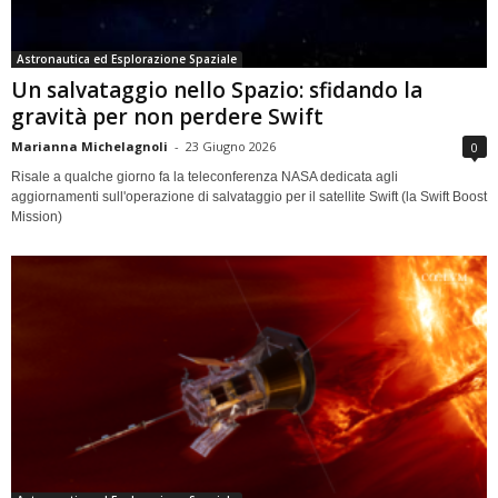
Astronautica ed Esplorazione Spaziale
Un salvataggio nello Spazio: sfidando la
gravità per non perdere Swift
Marianna Michelagnoli
-
23 Giugno 2026
0
Risale a qualche giorno fa la teleconferenza NASA dedicata agli
aggiornamenti sull'operazione di salvataggio per il satellite Swift (la Swift Boost
Mission)