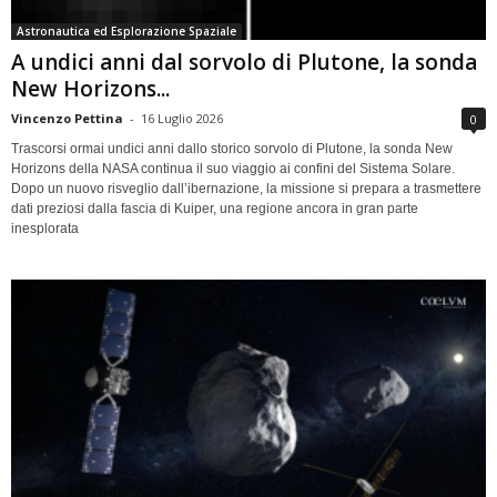
Astronautica ed Esplorazione Spaziale
A undici anni dal sorvolo di Plutone, la sonda
New Horizons...
Vincenzo Pettina
-
16 Luglio 2026
0
Trascorsi ormai undici anni dallo storico sorvolo di Plutone, la sonda New
Horizons della NASA continua il suo viaggio ai confini del Sistema Solare.
Dopo un nuovo risveglio dall’ibernazione, la missione si prepara a trasmettere
dati preziosi dalla fascia di Kuiper, una regione ancora in gran parte
inesplorata