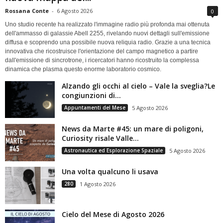
Rossana Conte
-
6 Agosto 2026
0
Uno studio recente ha realizzato l'immagine radio più profonda mai ottenuta
dell'ammasso di galassie Abell 2255, rivelando nuovi dettagli sull'emissione
diffusa e scoprendo una possibile nuova reliquia radio. Grazie a una tecnica
innovativa che ricostruisce l'orientazione del campo magnetico a partire
dall'emissione di sincrotrone, i ricercatori hanno ricostruito la complessa
dinamica che plasma questo enorme laboratorio cosmico.
Alzando gli occhi al cielo – Vale la sveglia?Le
congiunzioni di...
Appuntamenti del Mese
5 Agosto 2026
News da Marte #45: un mare di poligoni,
Curiosity risale Valle...
Astronautica ed Esplorazione Spaziale
5 Agosto 2026
Una volta qualcuno li usava
280
1 Agosto 2026
Cielo del Mese di Agosto 2026