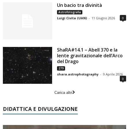
Un bacio tra divinità
Astrofotografia
Luigi Civita (UAN)
-
11 Giugno 2026
0
ShaRA#14.1 – Abell 370 e la
lente gravitazionale dell’Arco
del Drago
279
shara.astrophotography
-
9 Aprile 2026
0
Carica altri
DIDATTICA E DIVULGAZIONE