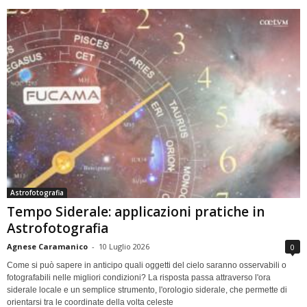
Astrofotografia
Tempo Siderale: applicazioni pratiche in
Astrofotografia
Agnese Caramanico
-
10 Luglio 2026
0
Come si può sapere in anticipo quali oggetti del cielo saranno osservabili o
fotografabili nelle migliori condizioni? La risposta passa attraverso l'ora
siderale locale e un semplice strumento, l'orologio siderale, che permette di
orientarsi tra le coordinate della volta celeste