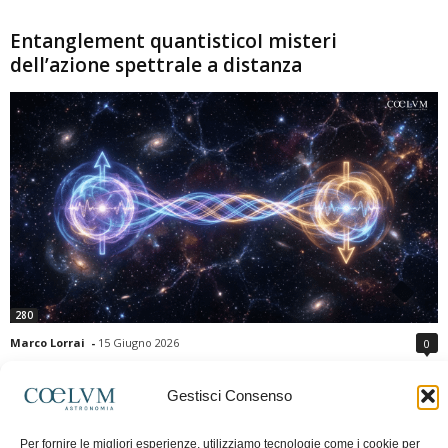
Entanglement quantisticoI misteri
dell’azione spettrale a distanza
280
Marco Lorrai
-
15 Giugno 2026
0
L'entanglement quantistico è uno dei fenomeni più sorprendenti della fisica
moderna: due particelle possono mostrare correlazioni che sembrano ignorare
Gestisci Consenso
la distanza che le separa. Gli esperimenti e i teoremi di Bell hanno escluso le
semplici spiegazioni basate su "variabili nascoste" locali, confermando le
Per fornire le migliori esperienze, utilizziamo tecnologie come i cookie per
previsioni della meccanica quantistica. Nonostante ciò, l'entanglement non