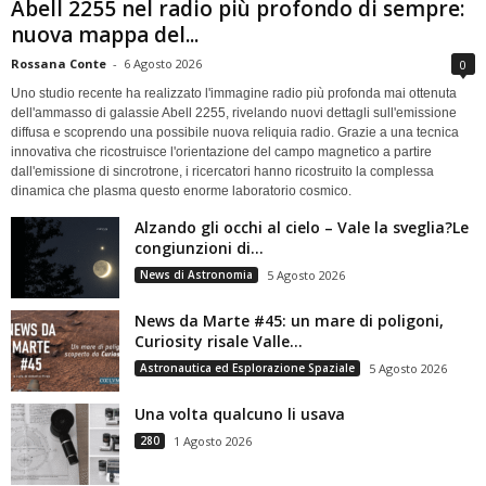
Abell 2255 nel radio più profondo di sempre:
nuova mappa del...
Rossana Conte
-
6 Agosto 2026
0
Uno studio recente ha realizzato l'immagine radio più profonda mai ottenuta
dell'ammasso di galassie Abell 2255, rivelando nuovi dettagli sull'emissione
diffusa e scoprendo una possibile nuova reliquia radio. Grazie a una tecnica
innovativa che ricostruisce l'orientazione del campo magnetico a partire
dall'emissione di sincrotrone, i ricercatori hanno ricostruito la complessa
dinamica che plasma questo enorme laboratorio cosmico.
Alzando gli occhi al cielo – Vale la sveglia?Le
congiunzioni di...
News di Astronomia
5 Agosto 2026
News da Marte #45: un mare di poligoni,
Curiosity risale Valle...
Astronautica ed Esplorazione Spaziale
5 Agosto 2026
Una volta qualcuno li usava
280
1 Agosto 2026