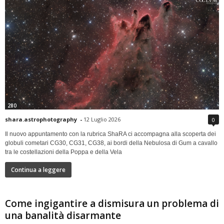
280
shara.astrophotography
-
12 Luglio 2026
0
Il nuovo appuntamento con la rubrica ShaRA ci accompagna alla scoperta dei
globuli cometari CG30, CG31, CG38, ai bordi della Nebulosa di Gum a cavallo
tra le costellazioni della Poppa e della Vela
Continua a leggere
Come ingigantire a dismisura un problema di
una banalità disarmante