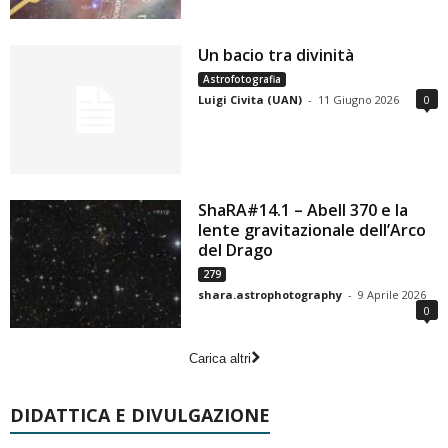
Un bacio tra divinità
Astrofotografia
Luigi Civita (UAN)
-
11 Giugno 2026
0
ShaRA#14.1 – Abell 370 e la
lente gravitazionale dell’Arco
del Drago
279
shara.astrophotography
-
9 Aprile 2026
0
Carica altri
DIDATTICA E DIVULGAZIONE