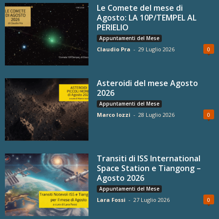
Le Comete del mese di
Agosto: LA 10P/TEMPEL AL
PERIELIO
Appuntamenti del Mese
Claudio Pra
-
29 Luglio 2026
0
Asteroidi del mese Agosto
2026
Appuntamenti del Mese
Marco Iozzi
-
28 Luglio 2026
0
Transiti di ISS International
Space Station e Tiangong –
Agosto 2026
Appuntamenti del Mese
Lara Fossi
-
27 Luglio 2026
0