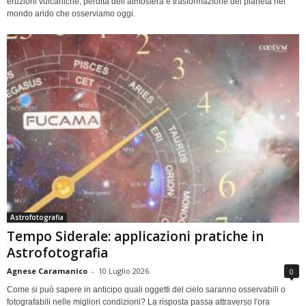
eruzioni vulcaniche, perdita dell’atmosfera e trasformazione del pianeta nel
mondo arido che osserviamo oggi.
Astrofotografia
Tempo Siderale: applicazioni pratiche in
Astrofotografia
Agnese Caramanico
-
10 Luglio 2026
0
Come si può sapere in anticipo quali oggetti del cielo saranno osservabili o
fotografabili nelle migliori condizioni? La risposta passa attraverso l'ora