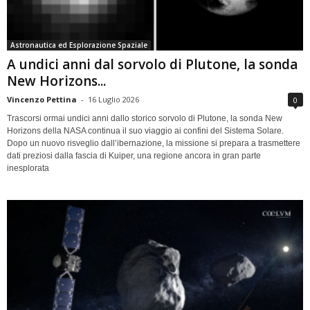
Astronautica ed Esplorazione Spaziale
A undici anni dal sorvolo di Plutone, la sonda
New Horizons...
Vincenzo Pettina
-
16 Luglio 2026
0
Trascorsi ormai undici anni dallo storico sorvolo di Plutone, la sonda New
Horizons della NASA continua il suo viaggio ai confini del Sistema Solare.
Dopo un nuovo risveglio dall’ibernazione, la missione si prepara a trasmettere
dati preziosi dalla fascia di Kuiper, una regione ancora in gran parte
inesplorata