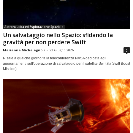
Astronautica ed Esplorazione Spaziale
Un salvataggio nello Spazio: sfidando la
gravità per non perdere Swift
Marianna Michelagnoli
-
23 Giugno 2026
0
Risale a qualche giorno fa la teleconferenza NASA dedicata agli
aggiornamenti sull'operazione di salvataggio per il satellite Swift (la Swift Boost
Mission)