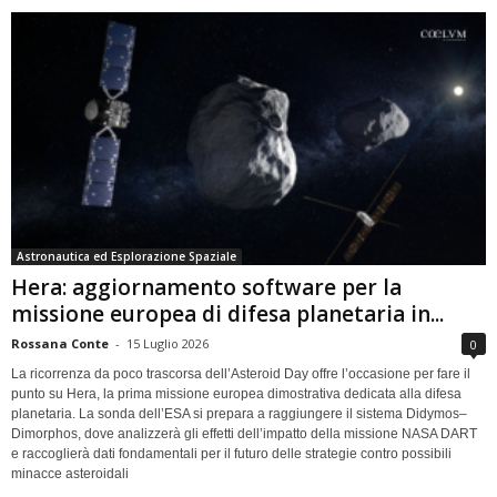
Astronautica ed Esplorazione Spaziale
Hera: aggiornamento software per la
missione europea di difesa planetaria in...
Rossana Conte
-
15 Luglio 2026
0
La ricorrenza da poco trascorsa dell’Asteroid Day offre l’occasione per fare il
punto su Hera, la prima missione europea dimostrativa dedicata alla difesa
planetaria. La sonda dell’ESA si prepara a raggiungere il sistema Didymos–
Dimorphos, dove analizzerà gli effetti dell’impatto della missione NASA DART
e raccoglierà dati fondamentali per il futuro delle strategie contro possibili
minacce asteroidali