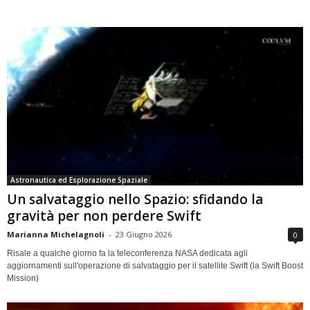
Astronautica ed Esplorazione Spaziale
Un salvataggio nello Spazio: sfidando la
gravità per non perdere Swift
Marianna Michelagnoli
-
23 Giugno 2026
0
Risale a qualche giorno fa la teleconferenza NASA dedicata agli
aggiornamenti sull'operazione di salvataggio per il satellite Swift (la Swift Boost
Mission)