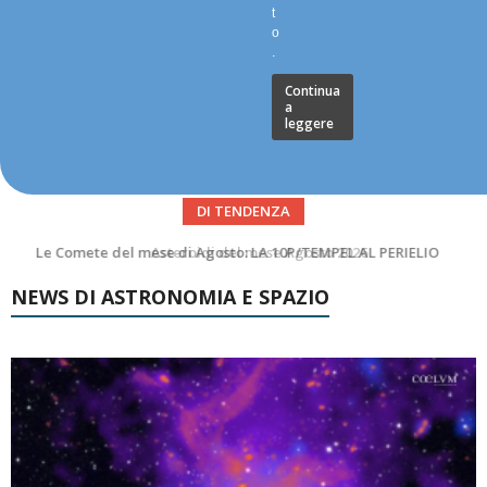
t
o
.
Continua
a
leggere
DI TENDENZA
Asteroidi del mese Agosto 2026
NEWS DI ASTRONOMIA E SPAZIO