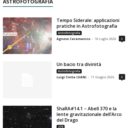
ASTROFOTOGRAFIA
Tempo Siderale: applicazioni
pratiche in Astrofotografia
Astrofotografia
Agnese Caramanico
-
10 Luglio 2026
0
Un bacio tra divinità
Astrofotografia
Luigi Civita (UAN)
-
11 Giugno 2026
0
ShaRA#14.1 – Abell 370 e la
lente gravitazionale dell’Arco
del Drago
279