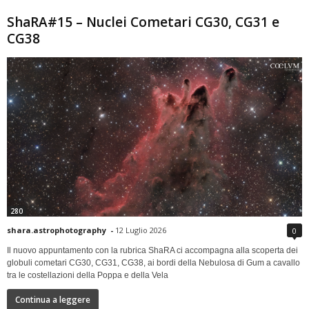
ShaRA#15 – Nuclei Cometari CG30, CG31 e
CG38
280
shara.astrophotography
-
12 Luglio 2026
0
Il nuovo appuntamento con la rubrica ShaRA ci accompagna alla scoperta dei
globuli cometari CG30, CG31, CG38, ai bordi della Nebulosa di Gum a cavallo
tra le costellazioni della Poppa e della Vela
Continua a leggere