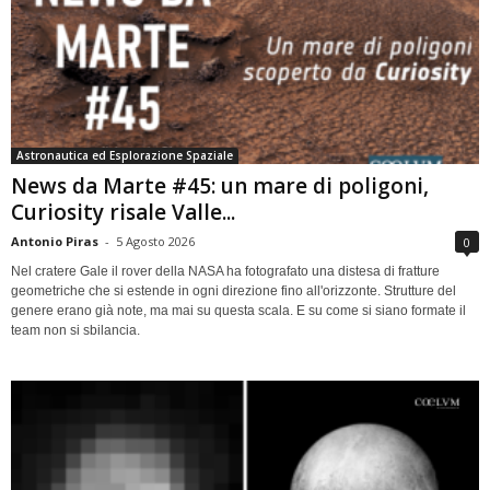
Astronautica ed Esplorazione Spaziale
News da Marte #45: un mare di poligoni,
Curiosity risale Valle...
Antonio Piras
-
5 Agosto 2026
0
Nel cratere Gale il rover della NASA ha fotografato una distesa di fratture
geometriche che si estende in ogni direzione fino all'orizzonte. Strutture del
genere erano già note, ma mai su questa scala. E su come si siano formate il
team non si sbilancia.