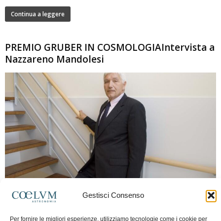
Continua a leggere
PREMIO GRUBER IN COSMOLOGIAIntervista a
Nazzareno Mandolesi
280
Gestisci Consenso
Frida Paolella
-
16 Giugno 2026
0
Intervista al professor Nazzareno Mandolesi, tra i protagonisti della cosmologia
Per fornire le migliori esperienze, utilizziamo tecnologie come i cookie per
spaziale europea e della missione Planck. Il dialogo ripercorre i principali