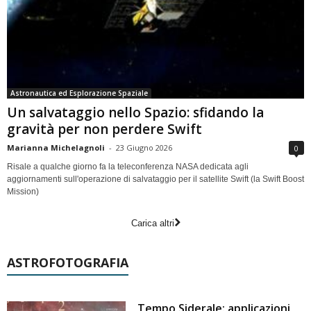
Astronautica ed Esplorazione Spaziale
Un salvataggio nello Spazio: sfidando la
gravità per non perdere Swift
Marianna Michelagnoli
-
23 Giugno 2026
0
Risale a qualche giorno fa la teleconferenza NASA dedicata agli
aggiornamenti sull'operazione di salvataggio per il satellite Swift (la Swift Boost
Mission)
Carica altri
ASTROFOTOGRAFIA
Tempo Siderale: applicazioni