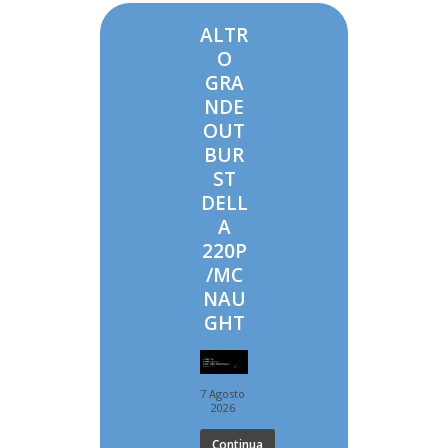
ALTR
O
GRA
NDE
OUT
BUR
ST
DELL
A
220P
/MC
NAU
GHT
7 Agosto
2026
Continua