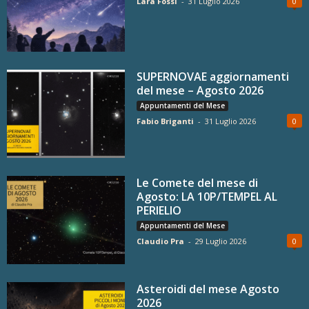
Lara Fossi
-
31 Luglio 2026
0
SUPERNOVAE aggiornamenti
del mese – Agosto 2026
Appuntamenti del Mese
Fabio Briganti
-
31 Luglio 2026
0
Le Comete del mese di
Agosto: LA 10P/TEMPEL AL
PERIELIO
Appuntamenti del Mese
Claudio Pra
-
29 Luglio 2026
0
Asteroidi del mese Agosto
2026