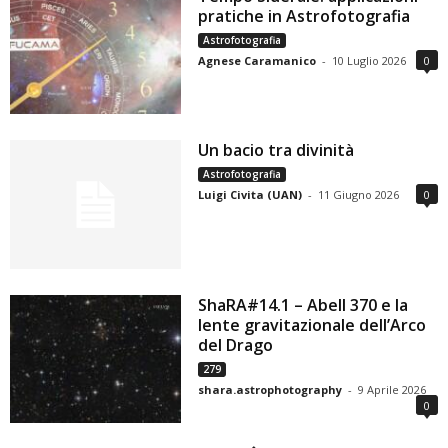
pratiche in Astrofotografia
Astrofotografia
Agnese Caramanico
-
10 Luglio 2026
0
Un bacio tra divinità
Astrofotografia
Luigi Civita (UAN)
-
11 Giugno 2026
0
ShaRA#14.1 – Abell 370 e la
lente gravitazionale dell’Arco
del Drago
279
shara.astrophotography
-
9 Aprile 2026
0