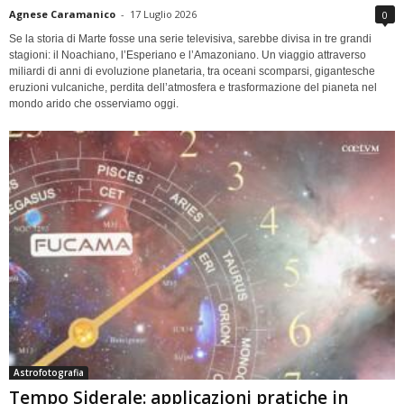
Agnese Caramanico
-
17 Luglio 2026
0
Se la storia di Marte fosse una serie televisiva, sarebbe divisa in tre grandi
stagioni: il Noachiano, l’Esperiano e l’Amazoniano. Un viaggio attraverso
miliardi di anni di evoluzione planetaria, tra oceani scomparsi, gigantesche
eruzioni vulcaniche, perdita dell’atmosfera e trasformazione del pianeta nel
mondo arido che osserviamo oggi.
Astrofotografia
Tempo Siderale: applicazioni pratiche in