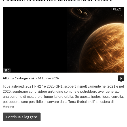
280
Albino Carbognani
-
14 Luglio 2026
0
I due asteroidi 2021 PH27 e 2025 GN1, scoperti rispettivamente nel 2021 e nel
2025, sembrano condividere un'origine comune e potrebbero aver generato
una corrente di meteoroidi lungo la loro orbita. Se questa ipotesi fosse corretta,
potrebbe essere possibile osservare dalla Terra fireball nell'atmosfera di
Venere.
Continua a leggere