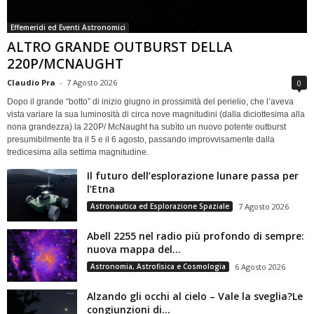
Effemeridi ed Eventi Astronomici
ALTRO GRANDE OUTBURST DELLA
220P/MCNAUGHT
Claudio Pra
-
7 Agosto 2026
0
Dopo il grande “botto” di inizio giugno in prossimità del perielio, che l’aveva
vista variare la sua luminosità di circa nove magnitudini (dalla diciottesima alla
nona grandezza) la 220P/ McNaught ha subìto un nuovo potente outburst
presumibilmente tra il 5 e il 6 agosto, passando improvvisamente dalla
tredicesima alla settima magnitudine.
Il futuro dell’esplorazione lunare passa per
l’Etna
Astronautica ed Esplorazione Spaziale
7 Agosto 2026
Abell 2255 nel radio più profondo di sempre:
nuova mappa del...
Astronomia, Astrofisica e Cosmologia
6 Agosto 2026
Alzando gli occhi al cielo – Vale la sveglia?Le
congiunzioni di...