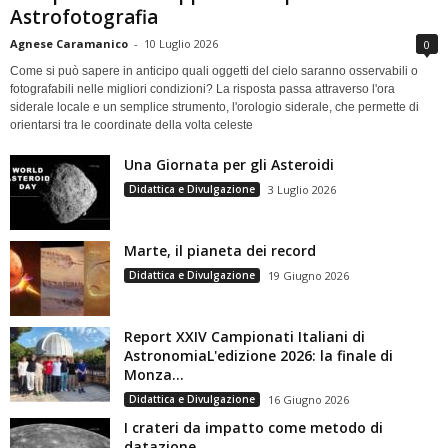
Astrofotografia
Agnese Caramanico
-
10 Luglio 2026
0
Come si può sapere in anticipo quali oggetti del cielo saranno osservabili o
fotografabili nelle migliori condizioni? La risposta passa attraverso l'ora
siderale locale e un semplice strumento, l'orologio siderale, che permette di
orientarsi tra le coordinate della volta celeste
Una Giornata per gli Asteroidi
Didattica e Divulgazione
3 Luglio 2026
Marte, il pianeta dei record
Didattica e Divulgazione
19 Giugno 2026
Report XXIV Campionati Italiani di
AstronomiaL'edizione 2026: la finale di
Monza...
Didattica e Divulgazione
16 Giugno 2026
I crateri da impatto come metodo di
datazione