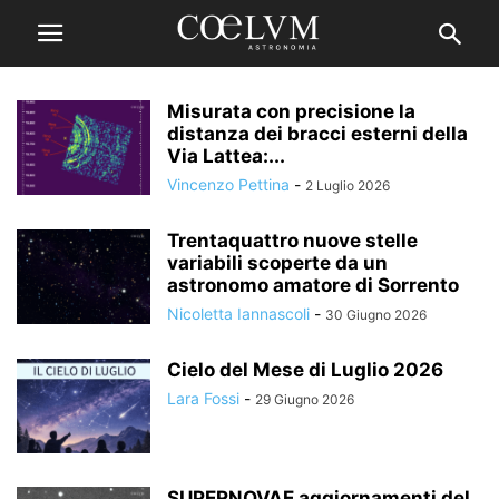
Misurata con precisione la
distanza dei bracci esterni della
Via Lattea:...
Vincenzo Pettina
-
2 Luglio 2026
Trentaquattro nuove stelle
variabili scoperte da un
astronomo amatore di Sorrento
Nicoletta Iannascoli
-
30 Giugno 2026
Cielo del Mese di Luglio 2026
Lara Fossi
-
29 Giugno 2026
SUPERNOVAE aggiornamenti del