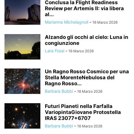
Conclusa la Flight Readiness
Review per Artemis II: via libera
al...
Marianna Michelagnoli
-
16 Marzo 2026
Alzando gli occhi al cielo: Luna in
congiunzione
Lara Fossi
-
16 Marzo 2026
Un Ragno Rosso Cosmico per una
Stella MorenteNebulosa del
Ragno Rosso...
Barbara Bubbi
-
16 Marzo 2026
Futuri Pianeti nella Farfalla
VariopintaGiovane Protostella
IRAS 23077+6707
Barbara Bubbi
-
16 Marzo 2026