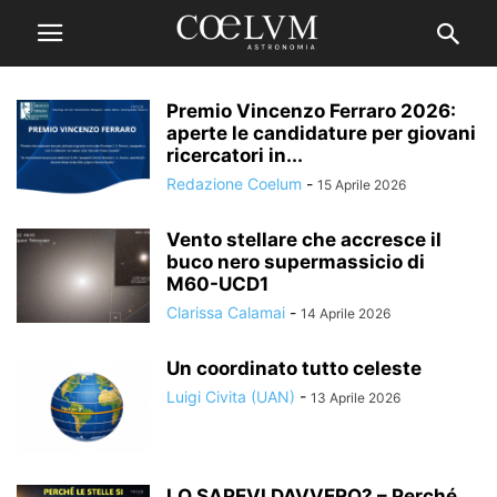
Premio Vincenzo Ferraro 2026:
aperte le candidature per giovani
ricercatori in...
Redazione Coelum
-
15 Aprile 2026
Vento stellare che accresce il
buco nero supermassicio di
M60-UCD1
Clarissa Calamai
-
14 Aprile 2026
Un coordinato tutto celeste
Luigi Civita (UAN)
-
13 Aprile 2026
LO SAPEVI DAVVERO? – Perché