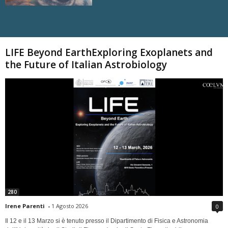
Carica altri
LIFE Beyond EarthExploring Exoplanets and
the Future of Italian Astrobiology
280
Irene Parenti
-
1 Agosto 2026
0
Il 12 e il 13 Marzo si è tenuto presso il Dipartimento di Fisica e Astronomia