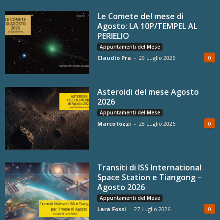
Le Comete del mese di
Agosto: LA 10P/TEMPEL AL
PERIELIO
Appuntamenti del Mese
Claudio Pra
-
29 Luglio 2026
0
Asteroidi del mese Agosto
2026
Appuntamenti del Mese
Marco Iozzi
-
28 Luglio 2026
0
Transiti di ISS International
Space Station e Tiangong –
Agosto 2026
Appuntamenti del Mese
Lara Fossi
-
27 Luglio 2026
0