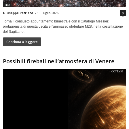
280
Giuseppe Petricca
-
19 Luglio 2026
0
Torna il consueto appuntamento bimestrale con il Catalogo Messier:
protagonista di questa uscita è l'ammasso globulare M28, nella costellazione
del Sagittario.
Continua a leggere
Possibili fireball nell’atmosfera di Venere