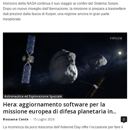
Horizons della NASA continua il suo viaggio ai confini del Sistema Solare.
Dopo un nuovo risveglio dall’ibernazione, la missione si prepara a trasmettere
dati preziosi dalla fascia di Kuiper, una regione ancora in gran parte
inesplorata
Astronautica ed Esplorazione Spaziale
Hera: aggiornamento software per la
missione europea di difesa planetaria in...
Rossana Conte
-
15 Luglio 2026
0
La ricorrenza da poco trascorsa dell’Asteroid Day offre l’occasione per fare il