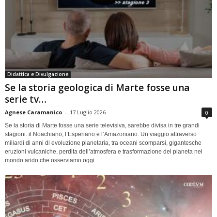
Didattica e Divulgazione
Se la storia geologica di Marte fosse una
serie tv…
Agnese Caramanico
-
17 Luglio 2026
0
Se la storia di Marte fosse una serie televisiva, sarebbe divisa in tre grandi
stagioni: il Noachiano, l’Esperiano e l’Amazoniano. Un viaggio attraverso
miliardi di anni di evoluzione planetaria, tra oceani scomparsi, gigantesche
eruzioni vulcaniche, perdita dell’atmosfera e trasformazione del pianeta nel
mondo arido che osserviamo oggi.