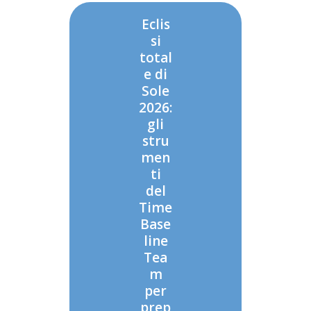
Eclis
si
total
e di
Sole
2026:
gli
stru
men
ti
del
Time
Base
line
Tea
m
per
prep