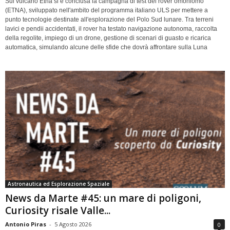
Sul vulcano Etna si è conclusa la campagna di test del rover omoniomo
(ETNA), sviluppato nell'ambito del programma italiano ULS per mettere a
punto tecnologie destinate all'esplorazione del Polo Sud lunare. Tra terreni
lavici e pendii accidentati, il rover ha testato navigazione autonoma, raccolta
della regolite, impiego di un drone, gestione di scenari di guasto e ricarica
automatica, simulando alcune delle sfide che dovrà affrontare sulla Luna
Astronautica ed Esplorazione Spaziale
News da Marte #45: un mare di poligoni,
Curiosity risale Valle...
Antonio Piras
-
5 Agosto 2026
0