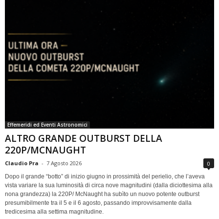
Effemeridi ed Eventi Astronomici
ALTRO GRANDE OUTBURST DELLA
220P/MCNAUGHT
Claudio Pra
-
7 Agosto 2026
0
Dopo il grande “botto” di inizio giugno in prossimità del perielio, che l’aveva
vista variare la sua luminosità di circa nove magnitudini (dalla diciottesima alla
nona grandezza) la 220P/ McNaught ha subìto un nuovo potente outburst
presumibilmente tra il 5 e il 6 agosto, passando improvvisamente dalla
tredicesima alla settima magnitudine.