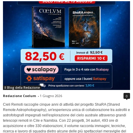
Il Blog della Redazione
Redazione Coelum
-
1 Giugno 2026
0
Cieli Remoti raccoglie cinque anni di attività del progetto ShaRA (Shared
Remote Astrophotography), un'esperienza unica di collaborazione tra astrofili e
astrofotografi impegnati nell'esplorazione del cielo australe attraverso grandi
telescopi remoti in Cile e Namibia. Con 22 progetti, 34 autori, 493 ore di
acquisizione e oltre 330 elaborazioni, il volume racconta immagini, tecniche,
ricerca e lavoro di squadra dietro alcune delle più spettacolari meraviglie del