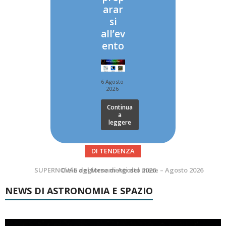
arar
si
all’ev
ento
6 Agosto
2026
Continua
a
leggere
DI TENDENZA
SUPERNOVAE aggiornamenti del mese – Agosto 2026
Le Comete del mese di Agosto: LA 10P/TEMPEL AL PERIELIO
NEWS DI ASTRONOMIA E SPAZIO