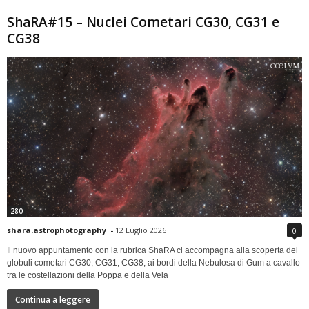
ShaRA#15 – Nuclei Cometari CG30, CG31 e
CG38
280
shara.astrophotography
-
12 Luglio 2026
0
Il nuovo appuntamento con la rubrica ShaRA ci accompagna alla scoperta dei
globuli cometari CG30, CG31, CG38, ai bordi della Nebulosa di Gum a cavallo
tra le costellazioni della Poppa e della Vela
Continua a leggere