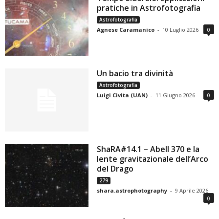
pratiche in Astrofotografia
Astrofotografia
Agnese Caramanico
-
10 Luglio 2026
0
Un bacio tra divinità
Astrofotografia
Luigi Civita (UAN)
-
11 Giugno 2026
0
ShaRA#14.1 – Abell 370 e la
lente gravitazionale dell’Arco
del Drago
279
shara.astrophotography
-
9 Aprile 2026
0