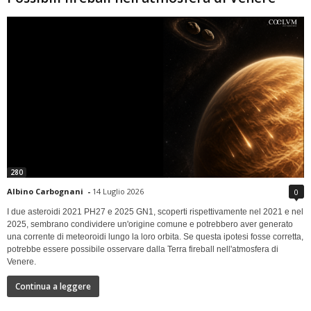
280
Albino Carbognani
-
14 Luglio 2026
0
I due asteroidi 2021 PH27 e 2025 GN1, scoperti rispettivamente nel 2021 e nel
2025, sembrano condividere un'origine comune e potrebbero aver generato
una corrente di meteoroidi lungo la loro orbita. Se questa ipotesi fosse corretta,
potrebbe essere possibile osservare dalla Terra fireball nell'atmosfera di
Venere.
Continua a leggere