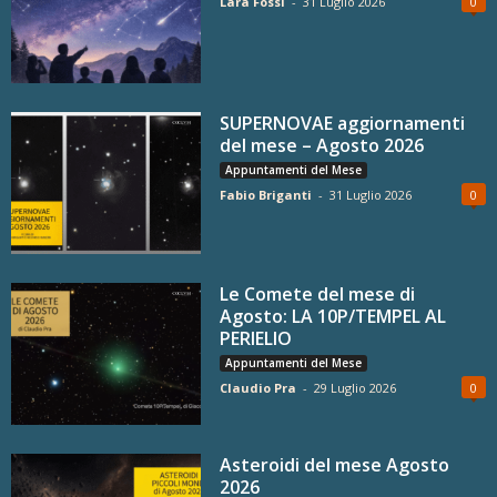
Lara Fossi
-
31 Luglio 2026
0
SUPERNOVAE aggiornamenti
del mese – Agosto 2026
Appuntamenti del Mese
Fabio Briganti
-
31 Luglio 2026
0
Le Comete del mese di
Agosto: LA 10P/TEMPEL AL
PERIELIO
Appuntamenti del Mese
Claudio Pra
-
29 Luglio 2026
0
Asteroidi del mese Agosto
2026