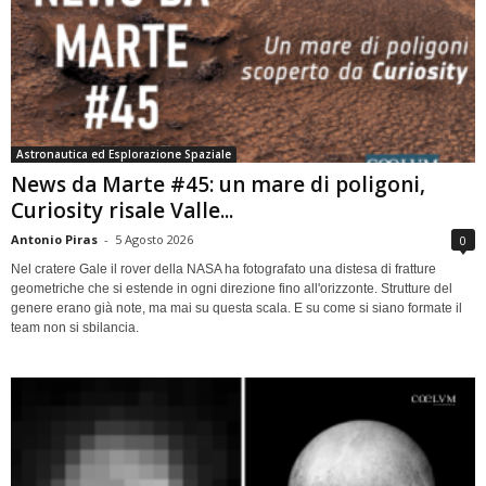
Astronautica ed Esplorazione Spaziale
News da Marte #45: un mare di poligoni,
Curiosity risale Valle...
Antonio Piras
-
5 Agosto 2026
0
Nel cratere Gale il rover della NASA ha fotografato una distesa di fratture
geometriche che si estende in ogni direzione fino all'orizzonte. Strutture del
genere erano già note, ma mai su questa scala. E su come si siano formate il
team non si sbilancia.