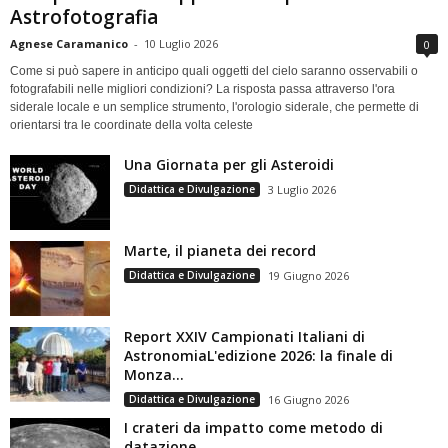
Astrofotografia
Agnese Caramanico
-
10 Luglio 2026
0
Come si può sapere in anticipo quali oggetti del cielo saranno osservabili o
fotografabili nelle migliori condizioni? La risposta passa attraverso l'ora
siderale locale e un semplice strumento, l'orologio siderale, che permette di
orientarsi tra le coordinate della volta celeste
Una Giornata per gli Asteroidi
Didattica e Divulgazione
3 Luglio 2026
Marte, il pianeta dei record
Didattica e Divulgazione
19 Giugno 2026
Report XXIV Campionati Italiani di
AstronomiaL'edizione 2026: la finale di
Monza...
Didattica e Divulgazione
16 Giugno 2026
I crateri da impatto come metodo di
datazione