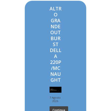
ALTR
O
GRA
NDE
OUT
BUR
ST
DELL
A
220P
/MC
NAU
GHT
7 Agosto
2026
Continua