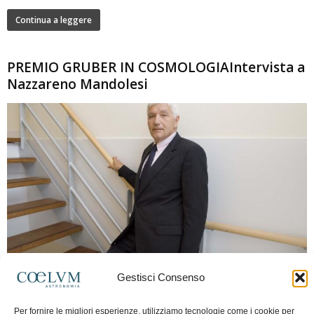
Continua a leggere
PREMIO GRUBER IN COSMOLOGIAIntervista a
Nazzareno Mandolesi
280
Gestisci Consenso
Frida Paolella
-
16 Giugno 2026
0
Intervista al professor Nazzareno Mandolesi, tra i protagonisti della cosmologia
Per fornire le migliori esperienze, utilizziamo tecnologie come i cookie per
spaziale europea e della missione Planck. Il dialogo ripercorre i principali