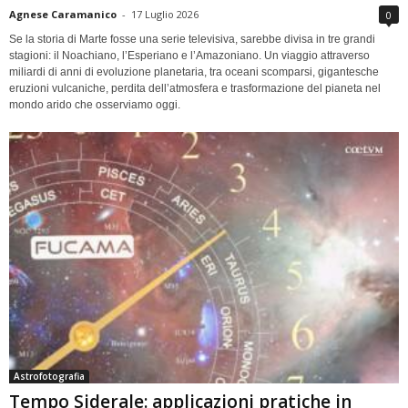
Agnese Caramanico
-
17 Luglio 2026
0
Se la storia di Marte fosse una serie televisiva, sarebbe divisa in tre grandi
stagioni: il Noachiano, l’Esperiano e l’Amazoniano. Un viaggio attraverso
miliardi di anni di evoluzione planetaria, tra oceani scomparsi, gigantesche
eruzioni vulcaniche, perdita dell’atmosfera e trasformazione del pianeta nel
mondo arido che osserviamo oggi.
Astrofotografia
Tempo Siderale: applicazioni pratiche in