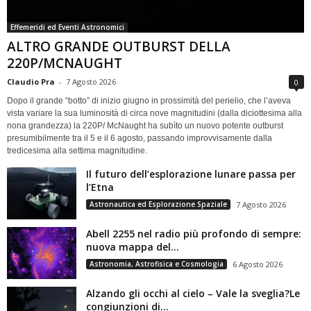
Effemeridi ed Eventi Astronomici
ALTRO GRANDE OUTBURST DELLA
220P/MCNAUGHT
Claudio Pra
-
7 Agosto 2026
0
Dopo il grande “botto” di inizio giugno in prossimità del perielio, che l’aveva
vista variare la sua luminosità di circa nove magnitudini (dalla diciottesima alla
nona grandezza) la 220P/ McNaught ha subìto un nuovo potente outburst
presumibilmente tra il 5 e il 6 agosto, passando improvvisamente dalla
tredicesima alla settima magnitudine.
Il futuro dell’esplorazione lunare passa per
l’Etna
Astronautica ed Esplorazione Spaziale
7 Agosto 2026
Abell 2255 nel radio più profondo di sempre:
nuova mappa del...
Astronomia, Astrofisica e Cosmologia
6 Agosto 2026
Alzando gli occhi al cielo – Vale la sveglia?Le
congiunzioni di...