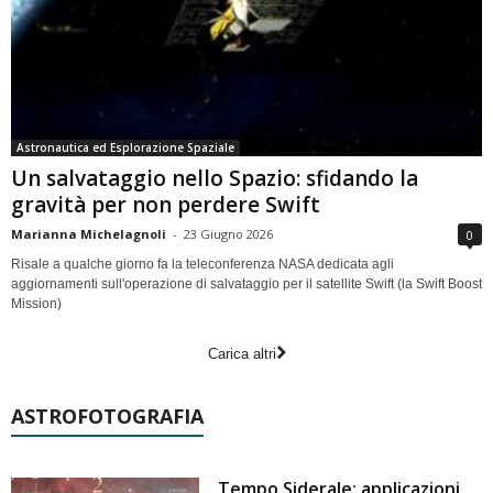
Astronautica ed Esplorazione Spaziale
Un salvataggio nello Spazio: sfidando la
gravità per non perdere Swift
Marianna Michelagnoli
-
23 Giugno 2026
0
Risale a qualche giorno fa la teleconferenza NASA dedicata agli
aggiornamenti sull'operazione di salvataggio per il satellite Swift (la Swift Boost
Mission)
Carica altri
ASTROFOTOGRAFIA
Tempo Siderale: applicazioni