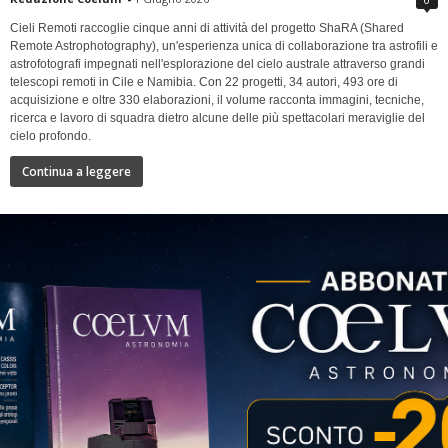
Cieli Remoti raccoglie cinque anni di attività del progetto ShaRA (Shared
Remote Astrophotography), un'esperienza unica di collaborazione tra astrofili e
astrofotografi impegnati nell'esplorazione del cielo australe attraverso grandi
telescopi remoti in Cile e Namibia. Con 22 progetti, 34 autori, 493 ore di
acquisizione e oltre 330 elaborazioni, il volume racconta immagini, tecniche,
ricerca e lavoro di squadra dietro alcune delle più spettacolari meraviglie del
cielo profondo.
Continua a leggere