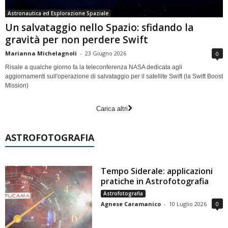
Astronautica ed Esplorazione Spaziale
Un salvataggio nello Spazio: sfidando la
gravità per non perdere Swift
Marianna Michelagnoli
-
23 Giugno 2026
0
Risale a qualche giorno fa la teleconferenza NASA dedicata agli
aggiornamenti sull'operazione di salvataggio per il satellite Swift (la Swift Boost
Mission)
Carica altri
ASTROFOTOGRAFIA
Tempo Siderale: applicazioni
pratiche in Astrofotografia
Astrofotografia
Agnese Caramanico
-
10 Luglio 2026
0