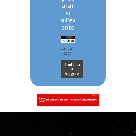
arar
si
all’ev
ento
6 Agosto
2026
Continua
a
leggere