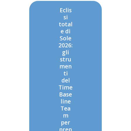
Eclis
si
total
e di
Sole
2026:
gli
stru
men
ti
del
Time
Base
line
Tea
m
per
prep