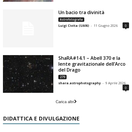
Un bacio tra divinità
Astrofotografia
Luigi Civita (UAN)
-
11 Giugno 2026
0
ShaRA#14.1 – Abell 370 e la
lente gravitazionale dell’Arco
del Drago
279
shara.astrophotography
-
9 Aprile 2026
0
Carica altri
DIDATTICA E DIVULGAZIONE