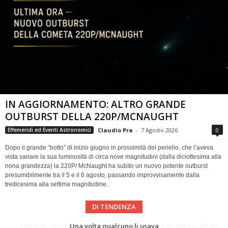
IN AGGIORNAMENTO: ALTRO GRANDE
OUTBURST DELLA 220P/MCNAUGHT
Claudio Pra
-
7 Agosto 2026
0
Effemeridi ed Eventi Astronomici
Dopo il grande “botto” di inizio giugno in prossimità del perielio, che l’aveva
vista variare la sua luminosità di circa nove magnitudini (dalla diciottesima alla
nona grandezza) la 220P/ McNaught ha subìto un nuovo potente outburst
presumibilmente tra il 5 e il 6 agosto, passando improvvisamente dalla
tredicesima alla settima magnitudine.
DI TENDENZA
Cielo del Mese di Agosto 2026
FIRENZE CAPITALE MONDIALE DELLO SPAZIO: AL VIA LA 46ª ASSEMBLEA SCIENTIFICA DEL COSPAR