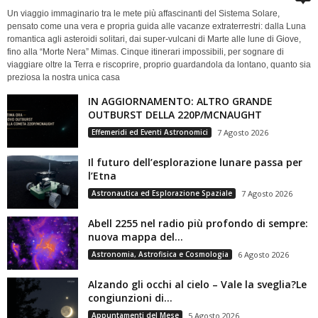
Un viaggio immaginario tra le mete più affascinanti del Sistema Solare,
pensato come una vera e propria guida alle vacanze extraterrestri: dalla Luna
romantica agli asteroidi solitari, dai super-vulcani di Marte alle lune di Giove,
fino alla “Morte Nera” Mimas. Cinque itinerari impossibili, per sognare di
viaggiare oltre la Terra e riscoprire, proprio guardandola da lontano, quanto sia
preziosa la nostra unica casa
IN AGGIORNAMENTO: ALTRO GRANDE
OUTBURST DELLA 220P/MCNAUGHT
Effemeridi ed Eventi Astronomici
7 Agosto 2026
Il futuro dell’esplorazione lunare passa per
l’Etna
Astronautica ed Esplorazione Spaziale
7 Agosto 2026
Abell 2255 nel radio più profondo di sempre:
nuova mappa del...
Astronomia, Astrofisica e Cosmologia
6 Agosto 2026
Alzando gli occhi al cielo – Vale la sveglia?Le
congiunzioni di...
Appuntamenti del Mese
5 Agosto 2026