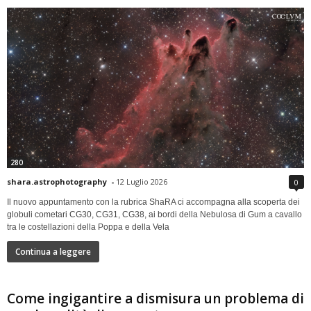
280
shara.astrophotography
-
12 Luglio 2026
0
Il nuovo appuntamento con la rubrica ShaRA ci accompagna alla scoperta dei
globuli cometari CG30, CG31, CG38, ai bordi della Nebulosa di Gum a cavallo
tra le costellazioni della Poppa e della Vela
Continua a leggere
Come ingigantire a dismisura un problema di