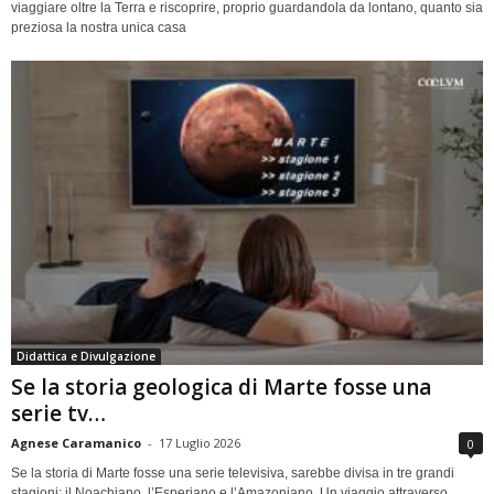
viaggiare oltre la Terra e riscoprire, proprio guardandola da lontano, quanto sia
preziosa la nostra unica casa
Didattica e Divulgazione
Se la storia geologica di Marte fosse una
serie tv…
Agnese Caramanico
-
17 Luglio 2026
0
Se la storia di Marte fosse una serie televisiva, sarebbe divisa in tre grandi
stagioni: il Noachiano, l’Esperiano e l’Amazoniano. Un viaggio attraverso