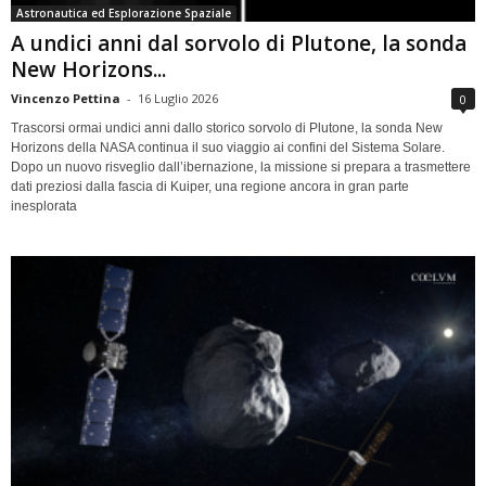
Astronautica ed Esplorazione Spaziale
A undici anni dal sorvolo di Plutone, la sonda
New Horizons...
Vincenzo Pettina
-
16 Luglio 2026
0
Trascorsi ormai undici anni dallo storico sorvolo di Plutone, la sonda New
Horizons della NASA continua il suo viaggio ai confini del Sistema Solare.
Dopo un nuovo risveglio dall’ibernazione, la missione si prepara a trasmettere
dati preziosi dalla fascia di Kuiper, una regione ancora in gran parte
inesplorata