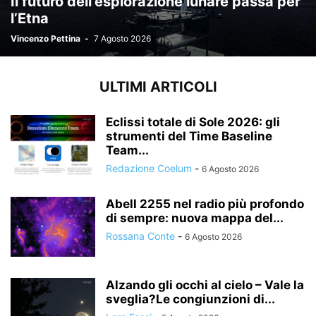
Il futuro dell’esplorazione lunare passa per
l’Etna
Vincenzo Pettina
-
7 Agosto 2026
ULTIMI ARTICOLI
Eclissi totale di Sole 2026: gli
strumenti del Time Baseline
Team...
Redazione Coelum
-
6 Agosto 2026
Abell 2255 nel radio più profondo
di sempre: nuova mappa del...
Rossana Conte
-
6 Agosto 2026
Alzando gli occhi al cielo – Vale la
sveglia?Le congiunzioni di...