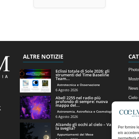
ALTRE NOTIZIE
CAT
Photo
Eclissi totale di Sole 2026: gli
strumenti del Time Baseline
Team...
Mostr
Astrotecnica e Osservazione
News 
6 Agosto 2026
Abell 2255 nel radio più
Cielo
profondo di sempre: nuova
mappa del...
Astro
Astronomia, Astrofisica e Cosmologia
Artico
6 Agosto 2026
Alzando gli occhi al cielo – Vale
Il Bl
Per fornire 
la sveglia?
e/o accedere
Appuntamenti del Mese
permetterà d