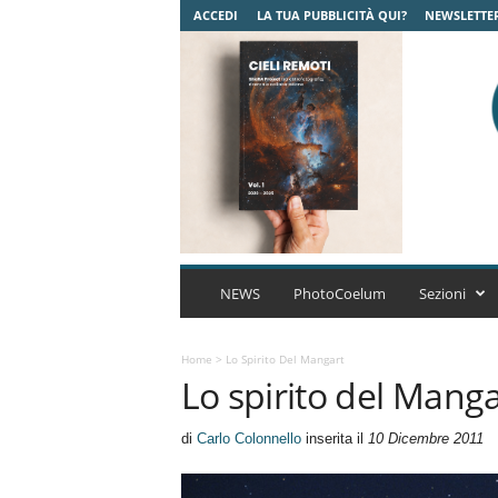
ACCEDI
LA TUA PUBBLICITÀ QUI?
NEWSLETTE
C
o
NEWS
PhotoCoelum
Sezioni
e
l
u
Home
>
Lo Spirito Del Mangart
Lo spirito del Manga
m
A
s
di
Carlo Colonnello
inserita il
10 Dicembre 2011
t
r
o