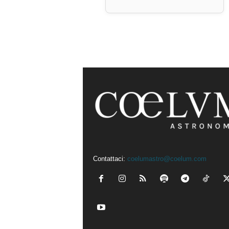
Contattaci:
coelumastro@coelum.com