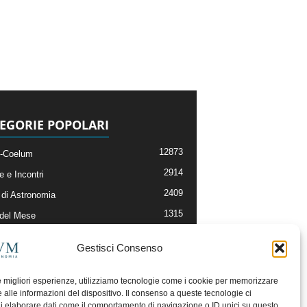
EGORIE POPOLARI
12873
-Coelum
2914
e e Incontri
2409
di Astronomia
1315
 del Mese
365
nomia, Astrofisica e Cosmologia
Gestisci Consenso
268
li e Risorse On-Line
192
og della Redazione
le migliori esperienze, utilizziamo tecnologie come i cookie per memorizzare
 alle informazioni del dispositivo. Il consenso a queste tecnologie ci
i elaborare dati come il comportamento di navigazione o ID unici su questo