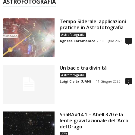
ASTROFOTOGRAFIA
Tempo Siderale: applicazioni
pratiche in Astrofotografia
Astrofotografia
Agnese Caramanico
-
10 Luglio 2026
0
Un bacio tra divinità
Astrofotografia
Luigi Civita (UAN)
-
11 Giugno 2026
0
ShaRA#14.1 – Abell 370 e la
lente gravitazionale dell’Arco
del Drago
279