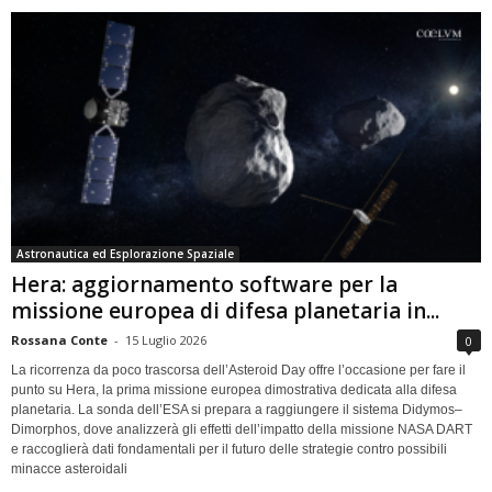
Astronautica ed Esplorazione Spaziale
Hera: aggiornamento software per la
missione europea di difesa planetaria in...
Rossana Conte
-
15 Luglio 2026
0
La ricorrenza da poco trascorsa dell’Asteroid Day offre l’occasione per fare il
punto su Hera, la prima missione europea dimostrativa dedicata alla difesa
planetaria. La sonda dell’ESA si prepara a raggiungere il sistema Didymos–
Dimorphos, dove analizzerà gli effetti dell’impatto della missione NASA DART
e raccoglierà dati fondamentali per il futuro delle strategie contro possibili
minacce asteroidali