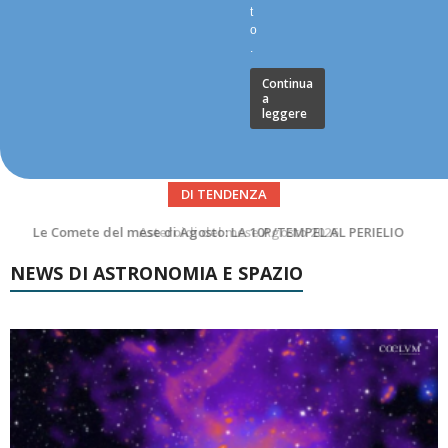
t
o
.
Continua
a
leggere
DI TENDENZA
Asteroidi del mese Agosto 2026
NEWS DI ASTRONOMIA E SPAZIO