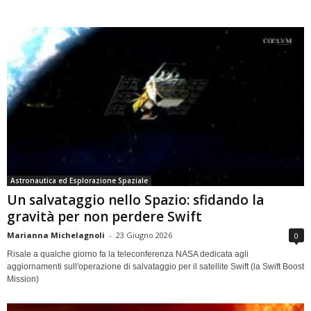
Astronautica ed Esplorazione Spaziale
Un salvataggio nello Spazio: sfidando la
gravità per non perdere Swift
Marianna Michelagnoli
-
23 Giugno 2026
0
Risale a qualche giorno fa la teleconferenza NASA dedicata agli
aggiornamenti sull'operazione di salvataggio per il satellite Swift (la Swift Boost
Mission)