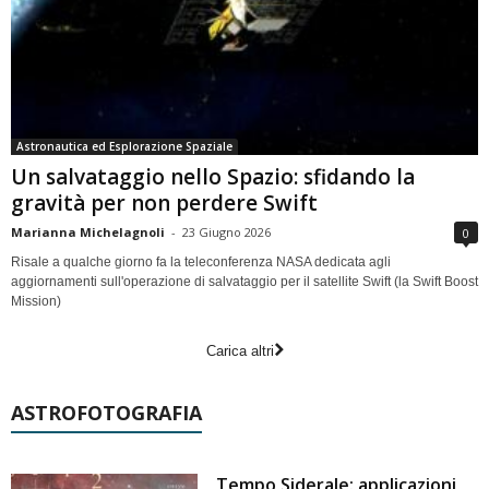
Astronautica ed Esplorazione Spaziale
Un salvataggio nello Spazio: sfidando la
gravità per non perdere Swift
Marianna Michelagnoli
-
23 Giugno 2026
0
Risale a qualche giorno fa la teleconferenza NASA dedicata agli
aggiornamenti sull'operazione di salvataggio per il satellite Swift (la Swift Boost
Mission)
Carica altri
ASTROFOTOGRAFIA
Tempo Siderale: applicazioni