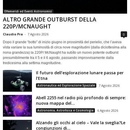
Effemeridi ed Eventi Astronomici
ALTRO GRANDE OUTBURST DELLA
220P/MCNAUGHT
Claudio Pra
-
7 Agosto 2026
0
Dopo il grande “botto” di inizio giugno in prossimità del perielio, che l’aveva
vista variare la sua luminosità di circa nove magnitudini (dalla diciottesima alla
nona grandezza) la 220P/ McNaught ha subìto un nuovo potente outburst
presumibilmente tra il 5 e il 6 agosto, passando improvvisamente dalla
tredicesima alla settima magnitudine.
Il futuro dell’esplorazione lunare passa per
l’Etna
Astronautica ed Esplorazione Spaziale
7 Agosto 2026
Abell 2255 nel radio più profondo di sempre:
nuova mappa del...
Astronomia, Astrofisica e Cosmologia
6 Agosto 2026
Alzando gli occhi al cielo – Vale la sveglia?Le
congiunzioni di...