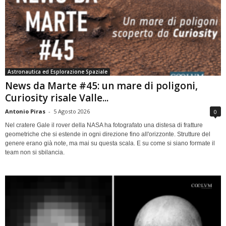
Astronautica ed Esplorazione Spaziale
News da Marte #45: un mare di poligoni,
Curiosity risale Valle...
Antonio Piras
-
5 Agosto 2026
0
Nel cratere Gale il rover della NASA ha fotografato una distesa di fratture
geometriche che si estende in ogni direzione fino all'orizzonte. Strutture del
genere erano già note, ma mai su questa scala. E su come si siano formate il
team non si sbilancia.