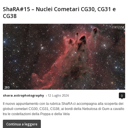
ShaRA#15 – Nuclei Cometari CG30, CG31 e
CG38
280
shara.astrophotography
-
12 Luglio 2026
0
Il nuovo appuntamento con la rubrica ShaRA ci accompagna alla scoperta dei
globuli cometari CG30, CG31, CG38, ai bordi della Nebulosa di Gum a cavallo
tra le costellazioni della Poppa e della Vela
Continua a leggere