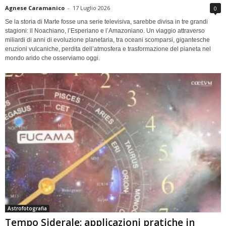
Agnese Caramanico
-
17 Luglio 2026
0
Se la storia di Marte fosse una serie televisiva, sarebbe divisa in tre grandi
stagioni: il Noachiano, l’Esperiano e l’Amazoniano. Un viaggio attraverso
miliardi di anni di evoluzione planetaria, tra oceani scomparsi, gigantesche
eruzioni vulcaniche, perdita dell’atmosfera e trasformazione del pianeta nel
mondo arido che osserviamo oggi.
Astrofotografia
Tempo Siderale: applicazioni pratiche in