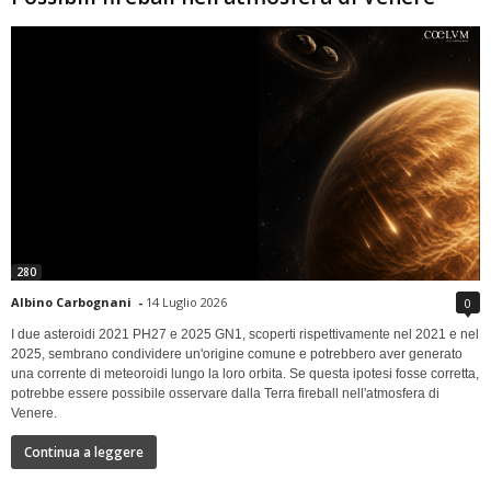
280
Albino Carbognani
-
14 Luglio 2026
0
I due asteroidi 2021 PH27 e 2025 GN1, scoperti rispettivamente nel 2021 e nel
2025, sembrano condividere un'origine comune e potrebbero aver generato
una corrente di meteoroidi lungo la loro orbita. Se questa ipotesi fosse corretta,
potrebbe essere possibile osservare dalla Terra fireball nell'atmosfera di
Venere.
Continua a leggere