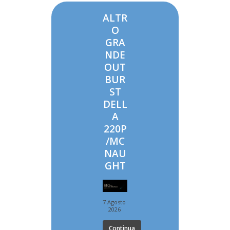
ALTR
O
GRA
NDE
OUT
BUR
ST
DELL
A
220P
/MC
NAU
GHT
7 Agosto
2026
Continua