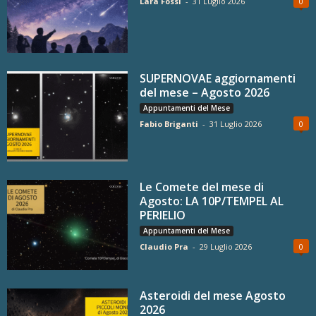
Lara Fossi
-
31 Luglio 2026
0
SUPERNOVAE aggiornamenti
del mese – Agosto 2026
Appuntamenti del Mese
Fabio Briganti
-
31 Luglio 2026
0
Le Comete del mese di
Agosto: LA 10P/TEMPEL AL
PERIELIO
Appuntamenti del Mese
Claudio Pra
-
29 Luglio 2026
0
Asteroidi del mese Agosto
2026