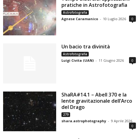
pratiche in Astrofotografia
Astrofotografia
Agnese Caramanico
-
10 Luglio 2026
0
Un bacio tra divinità
Astrofotografia
Luigi Civita (UAN)
-
11 Giugno 2026
0
ShaRA#14.1 – Abell 370 e la
lente gravitazionale dell’Arco
del Drago
279
shara.astrophotography
-
9 Aprile 2026
0