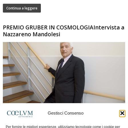
Continua a leggere
PREMIO GRUBER IN COSMOLOGIAIntervista a
Nazzareno Mandolesi
280
Gestisci Consenso
Frida Paolella
-
16 Giugno 2026
0
Intervista al professor Nazzareno Mandolesi, tra i protagonisti della cosmologia
Per fornire le migliori esperienze, utilizziamo tecnologie come i cookie per
spaziale europea e della missione Planck. Il dialogo ripercorre i principali