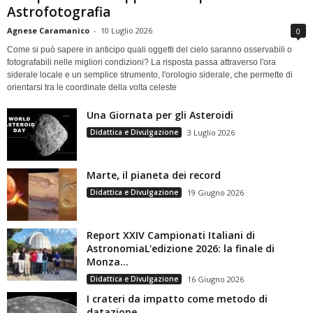
Astrofotografia
Agnese Caramanico
-
10 Luglio 2026
0
Come si può sapere in anticipo quali oggetti del cielo saranno osservabili o
fotografabili nelle migliori condizioni? La risposta passa attraverso l'ora
siderale locale e un semplice strumento, l'orologio siderale, che permette di
orientarsi tra le coordinate della volta celeste
Una Giornata per gli Asteroidi
Didattica e Divulgazione
3 Luglio 2026
Marte, il pianeta dei record
Didattica e Divulgazione
19 Giugno 2026
Report XXIV Campionati Italiani di
AstronomiaL'edizione 2026: la finale di
Monza...
Didattica e Divulgazione
16 Giugno 2026
I crateri da impatto come metodo di
datazione