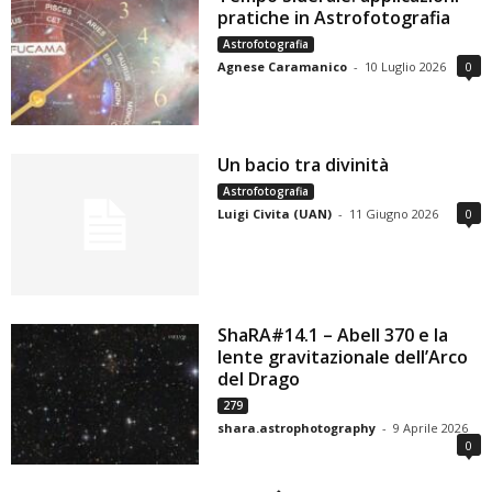
pratiche in Astrofotografia
Astrofotografia
Agnese Caramanico
-
10 Luglio 2026
0
Un bacio tra divinità
Astrofotografia
Luigi Civita (UAN)
-
11 Giugno 2026
0
ShaRA#14.1 – Abell 370 e la
lente gravitazionale dell’Arco
del Drago
279
shara.astrophotography
-
9 Aprile 2026
0