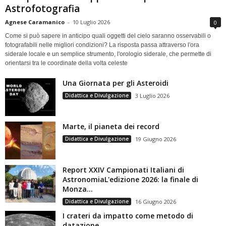
Astrofotografia
Agnese Caramanico
-
10 Luglio 2026
0
Come si può sapere in anticipo quali oggetti del cielo saranno osservabili o
fotografabili nelle migliori condizioni? La risposta passa attraverso l'ora
siderale locale e un semplice strumento, l'orologio siderale, che permette di
orientarsi tra le coordinate della volta celeste
Una Giornata per gli Asteroidi
Didattica e Divulgazione
3 Luglio 2026
Marte, il pianeta dei record
Didattica e Divulgazione
19 Giugno 2026
Report XXIV Campionati Italiani di
AstronomiaL'edizione 2026: la finale di
Monza...
Didattica e Divulgazione
16 Giugno 2026
I crateri da impatto come metodo di
datazione