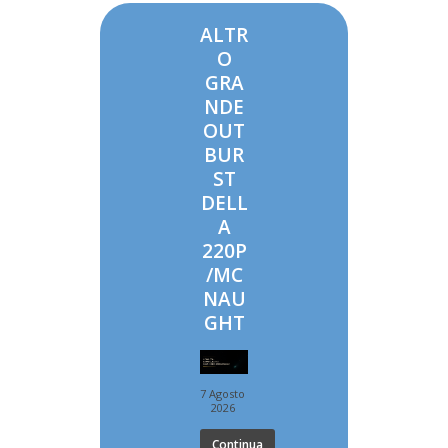
ALTR
O
GRA
NDE
OUT
BUR
ST
DELL
A
220P
/MC
NAU
GHT
7 Agosto
2026
Continua