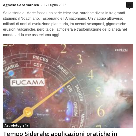
Agnese Caramanico
-
17 Luglio 2026
0
Se la storia di Marte fosse una serie televisiva, sarebbe divisa in tre grandi
stagioni: il Noachiano, l’Esperiano e l’Amazoniano. Un viaggio attraverso
miliardi di anni di evoluzione planetaria, tra oceani scomparsi, gigantesche
eruzioni vulcaniche, perdita dell’atmosfera e trasformazione del pianeta nel
mondo arido che osserviamo oggi.
Astrofotografia
Tempo Siderale: applicazioni pratiche in