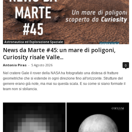
Astronautica ed Esplorazione Spaziale
News da Marte #45: un mare di poligoni,
Curiosity risale Valle...
Antonio Piras
-
5 Agosto 2026
0
Nel cratere Gale il rover della NASA ha fotografato una distesa di fratture
geometriche che si estende in ogni direzione fino all'orizzonte. Strutture del
genere erano già note, ma mai su questa scala. E su come si siano formate il
team non si sbilancia.