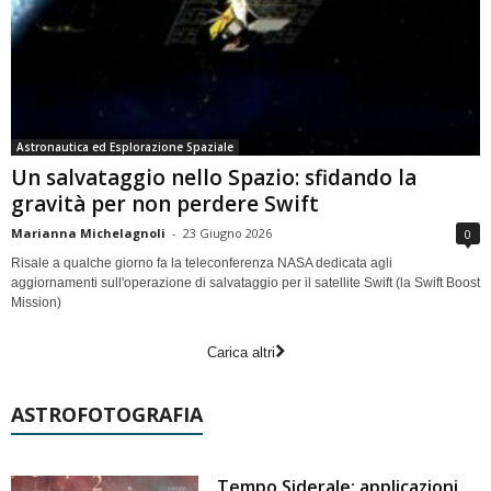
Astronautica ed Esplorazione Spaziale
Un salvataggio nello Spazio: sfidando la
gravità per non perdere Swift
Marianna Michelagnoli
-
23 Giugno 2026
0
Risale a qualche giorno fa la teleconferenza NASA dedicata agli
aggiornamenti sull'operazione di salvataggio per il satellite Swift (la Swift Boost
Mission)
Carica altri
ASTROFOTOGRAFIA
Tempo Siderale: applicazioni