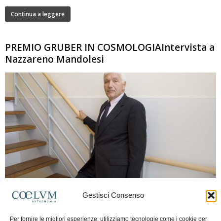
Continua a leggere
PREMIO GRUBER IN COSMOLOGIAIntervista a
Nazzareno Mandolesi
280
Gestisci Consenso
Frida Paolella
-
16 Giugno 2026
0
Intervista al professor Nazzareno Mandolesi, tra i protagonisti della cosmologia
Per fornire le migliori esperienze, utilizziamo tecnologie come i cookie per
spaziale europea e della missione Planck. Il dialogo ripercorre i principali