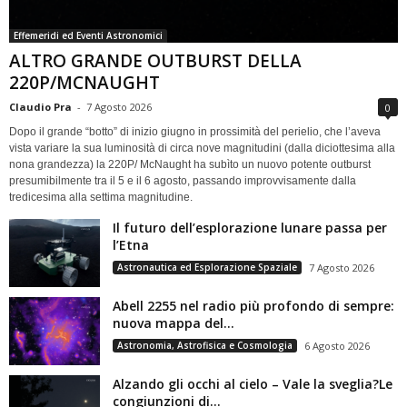
Effemeridi ed Eventi Astronomici
ALTRO GRANDE OUTBURST DELLA
220P/MCNAUGHT
Claudio Pra
-
7 Agosto 2026
0
Dopo il grande “botto” di inizio giugno in prossimità del perielio, che l’aveva
vista variare la sua luminosità di circa nove magnitudini (dalla diciottesima alla
nona grandezza) la 220P/ McNaught ha subìto un nuovo potente outburst
presumibilmente tra il 5 e il 6 agosto, passando improvvisamente dalla
tredicesima alla settima magnitudine.
Il futuro dell’esplorazione lunare passa per
l’Etna
Astronautica ed Esplorazione Spaziale
7 Agosto 2026
Abell 2255 nel radio più profondo di sempre:
nuova mappa del...
Astronomia, Astrofisica e Cosmologia
6 Agosto 2026
Alzando gli occhi al cielo – Vale la sveglia?Le
congiunzioni di...