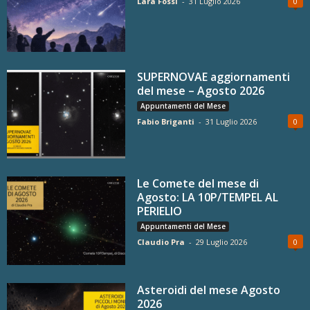
Lara Fossi
-
31 Luglio 2026
0
SUPERNOVAE aggiornamenti
del mese – Agosto 2026
Appuntamenti del Mese
Fabio Briganti
-
31 Luglio 2026
0
Le Comete del mese di
Agosto: LA 10P/TEMPEL AL
PERIELIO
Appuntamenti del Mese
Claudio Pra
-
29 Luglio 2026
0
Asteroidi del mese Agosto
2026