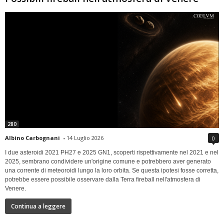
280
Albino Carbognani
-
14 Luglio 2026
0
I due asteroidi 2021 PH27 e 2025 GN1, scoperti rispettivamente nel 2021 e nel
2025, sembrano condividere un'origine comune e potrebbero aver generato
una corrente di meteoroidi lungo la loro orbita. Se questa ipotesi fosse corretta,
potrebbe essere possibile osservare dalla Terra fireball nell'atmosfera di
Venere.
Continua a leggere