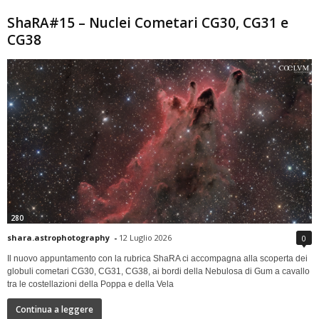
ShaRA#15 – Nuclei Cometari CG30, CG31 e
CG38
280
shara.astrophotography
-
12 Luglio 2026
0
Il nuovo appuntamento con la rubrica ShaRA ci accompagna alla scoperta dei
globuli cometari CG30, CG31, CG38, ai bordi della Nebulosa di Gum a cavallo
tra le costellazioni della Poppa e della Vela
Continua a leggere