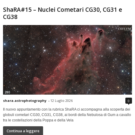
ShaRA#15 – Nuclei Cometari CG30, CG31 e
CG38
280
shara.astrophotography
-
12 Luglio 2026
0
Il nuovo appuntamento con la rubrica ShaRA ci accompagna alla scoperta dei
globuli cometari CG30, CG31, CG38, ai bordi della Nebulosa di Gum a cavallo
tra le costellazioni della Poppa e della Vela
Continua a leggere