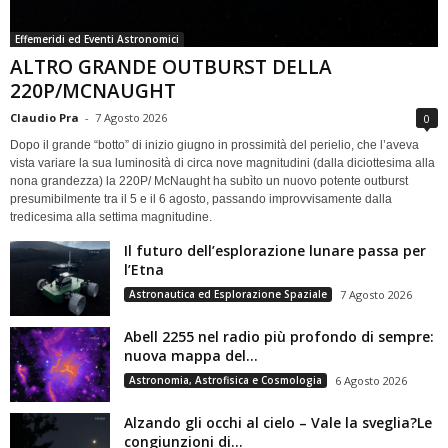
Effemeridi ed Eventi Astronomici
ALTRO GRANDE OUTBURST DELLA
220P/MCNAUGHT
Claudio Pra
-
7 Agosto 2026
0
Dopo il grande “botto” di inizio giugno in prossimità del perielio, che l’aveva
vista variare la sua luminosità di circa nove magnitudini (dalla diciottesima alla
nona grandezza) la 220P/ McNaught ha subìto un nuovo potente outburst
presumibilmente tra il 5 e il 6 agosto, passando improvvisamente dalla
tredicesima alla settima magnitudine.
Il futuro dell’esplorazione lunare passa per
l’Etna
Astronautica ed Esplorazione Spaziale
7 Agosto 2026
Abell 2255 nel radio più profondo di sempre:
nuova mappa del...
Astronomia, Astrofisica e Cosmologia
6 Agosto 2026
Alzando gli occhi al cielo – Vale la sveglia?Le
congiunzioni di...