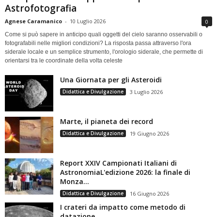
Astrofotografia
Agnese Caramanico
-
10 Luglio 2026
0
Come si può sapere in anticipo quali oggetti del cielo saranno osservabili o
fotografabili nelle migliori condizioni? La risposta passa attraverso l'ora
siderale locale e un semplice strumento, l'orologio siderale, che permette di
orientarsi tra le coordinate della volta celeste
Una Giornata per gli Asteroidi
Didattica e Divulgazione
3 Luglio 2026
Marte, il pianeta dei record
Didattica e Divulgazione
19 Giugno 2026
Report XXIV Campionati Italiani di
AstronomiaL'edizione 2026: la finale di
Monza...
Didattica e Divulgazione
16 Giugno 2026
I crateri da impatto come metodo di
datazione