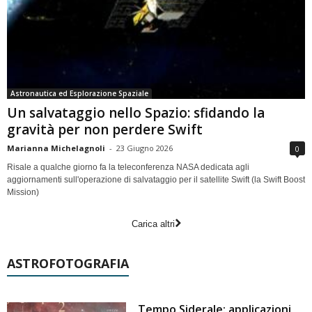
Astronautica ed Esplorazione Spaziale
Un salvataggio nello Spazio: sfidando la
gravità per non perdere Swift
Marianna Michelagnoli
-
23 Giugno 2026
0
Risale a qualche giorno fa la teleconferenza NASA dedicata agli
aggiornamenti sull'operazione di salvataggio per il satellite Swift (la Swift Boost
Mission)
Carica altri
ASTROFOTOGRAFIA
Tempo Siderale: applicazioni