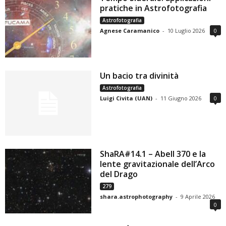
pratiche in Astrofotografia
Astrofotografia
Agnese Caramanico
-
10 Luglio 2026
0
Un bacio tra divinità
Astrofotografia
Luigi Civita (UAN)
-
11 Giugno 2026
0
ShaRA#14.1 – Abell 370 e la
lente gravitazionale dell’Arco
del Drago
279
shara.astrophotography
-
9 Aprile 2026
0