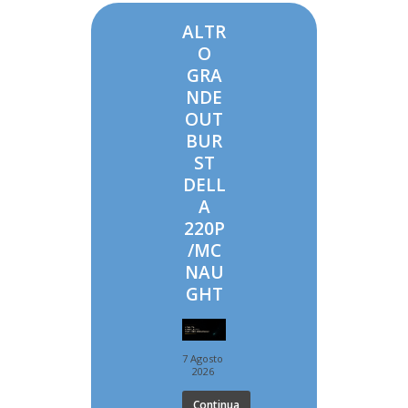
ALTR
O
GRA
NDE
OUT
BUR
ST
DELL
A
220P
/MC
NAU
GHT
7 Agosto
2026
Continua