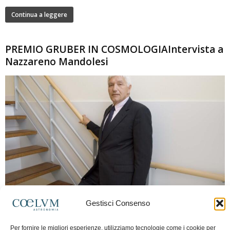
Continua a leggere
PREMIO GRUBER IN COSMOLOGIAIntervista a
Nazzareno Mandolesi
280
Gestisci Consenso
Frida Paolella
-
16 Giugno 2026
0
Intervista al professor Nazzareno Mandolesi, tra i protagonisti della cosmologia
Per fornire le migliori esperienze, utilizziamo tecnologie come i cookie per
spaziale europea e della missione Planck. Il dialogo ripercorre i principali