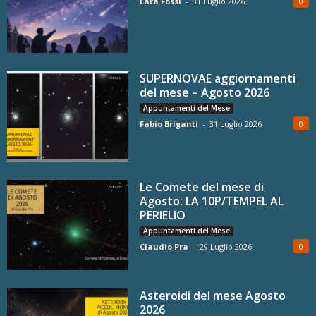
Lara Fossi
-
31 Luglio 2026
0
SUPERNOVAE aggiornamenti
del mese – Agosto 2026
Appuntamenti del Mese
Fabio Briganti
-
31 Luglio 2026
0
Le Comete del mese di
Agosto: LA 10P/TEMPEL AL
PERIELIO
Appuntamenti del Mese
Claudio Pra
-
29 Luglio 2026
0
Asteroidi del mese Agosto
2026