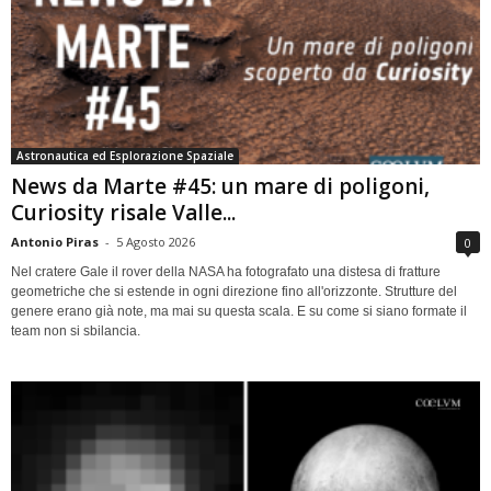
Astronautica ed Esplorazione Spaziale
News da Marte #45: un mare di poligoni,
Curiosity risale Valle...
Antonio Piras
-
5 Agosto 2026
0
Nel cratere Gale il rover della NASA ha fotografato una distesa di fratture
geometriche che si estende in ogni direzione fino all'orizzonte. Strutture del
genere erano già note, ma mai su questa scala. E su come si siano formate il
team non si sbilancia.