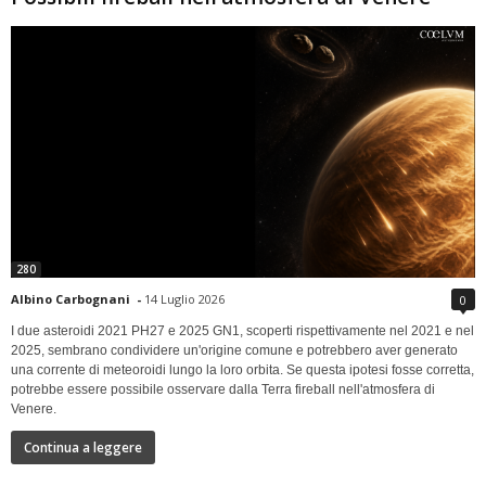
280
Albino Carbognani
-
14 Luglio 2026
0
I due asteroidi 2021 PH27 e 2025 GN1, scoperti rispettivamente nel 2021 e nel
2025, sembrano condividere un'origine comune e potrebbero aver generato
una corrente di meteoroidi lungo la loro orbita. Se questa ipotesi fosse corretta,
potrebbe essere possibile osservare dalla Terra fireball nell'atmosfera di
Venere.
Continua a leggere