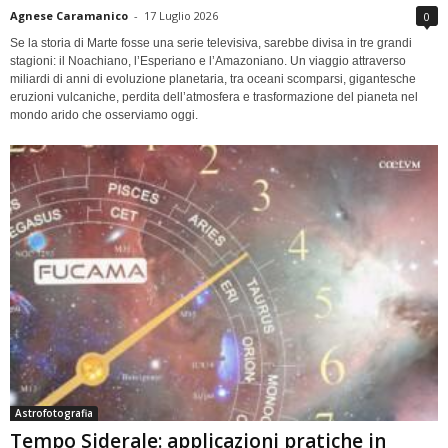
Agnese Caramanico
-
17 Luglio 2026
0
Se la storia di Marte fosse una serie televisiva, sarebbe divisa in tre grandi
stagioni: il Noachiano, l’Esperiano e l’Amazoniano. Un viaggio attraverso
miliardi di anni di evoluzione planetaria, tra oceani scomparsi, gigantesche
eruzioni vulcaniche, perdita dell’atmosfera e trasformazione del pianeta nel
mondo arido che osserviamo oggi.
Astrofotografia
Tempo Siderale: applicazioni pratiche in