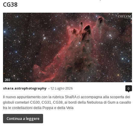
CG38
280
shara.astrophotography
-
12 Luglio 2026
0
Il nuovo appuntamento con la rubrica ShaRA ci accompagna alla scoperta dei
globuli cometari CG30, CG31, CG38, ai bordi della Nebulosa di Gum a cavallo
tra le costellazioni della Poppa e della Vela
Continua a leggere