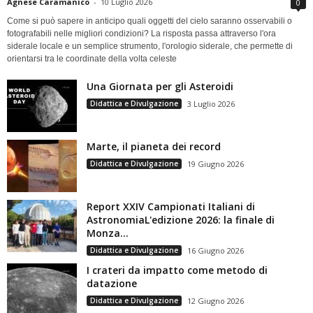
Agnese Caramanico
-
10 Luglio 2026
0
Come si può sapere in anticipo quali oggetti del cielo saranno osservabili o
fotografabili nelle migliori condizioni? La risposta passa attraverso l'ora
siderale locale e un semplice strumento, l'orologio siderale, che permette di
orientarsi tra le coordinate della volta celeste
Una Giornata per gli Asteroidi
Didattica e Divulgazione
3 Luglio 2026
Marte, il pianeta dei record
Didattica e Divulgazione
19 Giugno 2026
Report XXIV Campionati Italiani di
AstronomiaL'edizione 2026: la finale di
Monza...
Didattica e Divulgazione
16 Giugno 2026
I crateri da impatto come metodo di
datazione
Didattica e Divulgazione
12 Giugno 2026