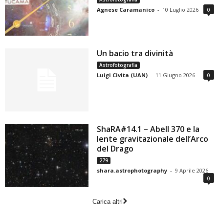
Agnese Caramanico
-
10 Luglio 2026
0
Un bacio tra divinità
Astrofotografia
Luigi Civita (UAN)
-
11 Giugno 2026
0
ShaRA#14.1 – Abell 370 e la
lente gravitazionale dell’Arco
del Drago
279
shara.astrophotography
-
9 Aprile 2026
0
Carica altri