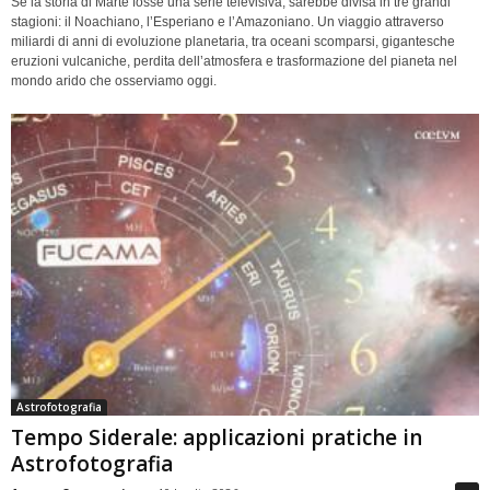
Se la storia di Marte fosse una serie televisiva, sarebbe divisa in tre grandi
stagioni: il Noachiano, l’Esperiano e l’Amazoniano. Un viaggio attraverso
miliardi di anni di evoluzione planetaria, tra oceani scomparsi, gigantesche
eruzioni vulcaniche, perdita dell’atmosfera e trasformazione del pianeta nel
mondo arido che osserviamo oggi.
Astrofotografia
Tempo Siderale: applicazioni pratiche in
Astrofotografia