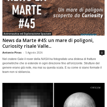
Astronautica ed Esplorazione Spaziale
News da Marte #45: un mare di poligoni,
Curiosity risale Valle...
Antonio Piras
-
5 Agosto 2026
0
Nel cratere Gale il rover della NASA ha fotografato una distesa di fratture
geometriche che si estende in ogni direzione fino all'orizzonte. Strutture del
genere erano già note, ma mai su questa scala. E su come si siano formate il
team non si sbilancia.