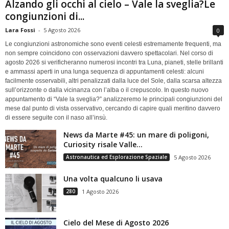
Alzando gli occhi al cielo – Vale la sveglia?Le
congiunzioni di...
Lara Fossi
-
5 Agosto 2026
0
Le congiunzioni astronomiche sono eventi celesti estremamente frequenti, ma
non sempre coincidono con osservazioni davvero spettacolari. Nel corso di
agosto 2026 si verificheranno numerosi incontri tra Luna, pianeti, stelle brillanti
e ammassi aperti in una lunga sequenza di appuntamenti celesti: alcuni
facilmente osservabili, altri penalizzati dalla luce del Sole, dalla scarsa altezza
sull’orizzonte o dalla vicinanza con l’alba o il crepuscolo. In questo nuovo
appuntamento di “Vale la sveglia?” analizzeremo le principali congiunzioni del
mese dal punto di vista osservativo, cercando di capire quali meritino davvero
di essere seguite con il naso all’insù.
News da Marte #45: un mare di poligoni,
Curiosity risale Valle...
Astronautica ed Esplorazione Spaziale
5 Agosto 2026
Una volta qualcuno li usava
280
1 Agosto 2026
Cielo del Mese di Agosto 2026