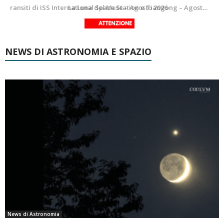
Le costellazioni di Agosto 2026: Delfino
La Luna del Mese – Agosto 2026
NEWS DI ASTRONOMIA E SPAZIO
News di Astronomia