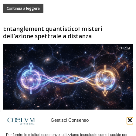
Continua a leggere
Entanglement quantisticoI misteri
dell’azione spettrale a distanza
280
Gestisci Consenso
Marco Lorrai
-
15 Giugno 2026
0
L'entanglement quantistico è uno dei fenomeni più sorprendenti della fisica
Per fornire le migliori esperienze, utilizziamo tecnologie come i cookie per
moderna: due particelle possono mostrare correlazioni che sembrano ignorare