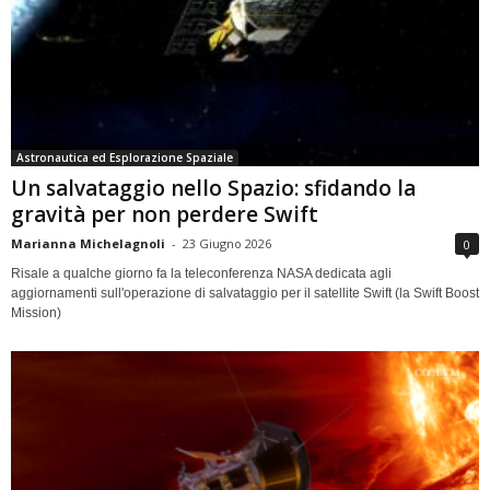
Astronautica ed Esplorazione Spaziale
Un salvataggio nello Spazio: sfidando la
gravità per non perdere Swift
Marianna Michelagnoli
-
23 Giugno 2026
0
Risale a qualche giorno fa la teleconferenza NASA dedicata agli
aggiornamenti sull'operazione di salvataggio per il satellite Swift (la Swift Boost
Mission)