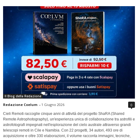
Il Blog della Redazione
Redazione Coelum
-
1 Giugno 2026
0
Cieli Remoti raccoglie cinque anni di attività del progetto ShaRA (Shared
Remote Astrophotography), un'esperienza unica di collaborazione tra astrofili e
astrofotografi impegnati nell'esplorazione del cielo australe attraverso grandi
telescopi remoti in Cile e Namibia. Con 22 progetti, 34 autori, 493 ore di
acquisizione e oltre 330 elaborazioni, il volume racconta immagini, tecniche,