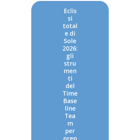
Eclis
si
total
e di
Sole
2026:
gli
stru
men
ti
del
Time
Base
line
Tea
m
per
prep