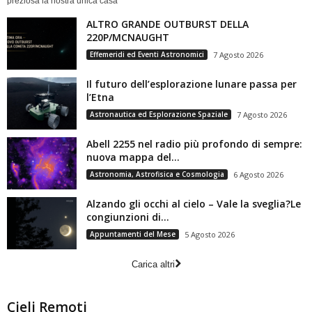
preziosa la nostra unica casa
ALTRO GRANDE OUTBURST DELLA
220P/MCNAUGHT
Effemeridi ed Eventi Astronomici
7 Agosto 2026
Il futuro dell’esplorazione lunare passa per
l’Etna
Astronautica ed Esplorazione Spaziale
7 Agosto 2026
Abell 2255 nel radio più profondo di sempre:
nuova mappa del...
Astronomia, Astrofisica e Cosmologia
6 Agosto 2026
Alzando gli occhi al cielo – Vale la sveglia?Le
congiunzioni di...
Appuntamenti del Mese
5 Agosto 2026
Carica altri
Cieli Remoti