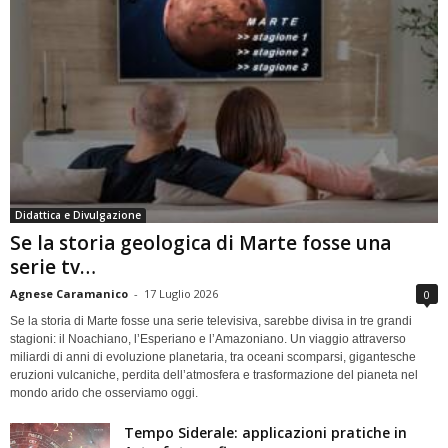
Didattica e Divulgazione
Se la storia geologica di Marte fosse una
serie tv…
Agnese Caramanico
-
17 Luglio 2026
0
Se la storia di Marte fosse una serie televisiva, sarebbe divisa in tre grandi
stagioni: il Noachiano, l’Esperiano e l’Amazoniano. Un viaggio attraverso
miliardi di anni di evoluzione planetaria, tra oceani scomparsi, gigantesche
eruzioni vulcaniche, perdita dell’atmosfera e trasformazione del pianeta nel
mondo arido che osserviamo oggi.
Tempo Siderale: applicazioni pratiche in