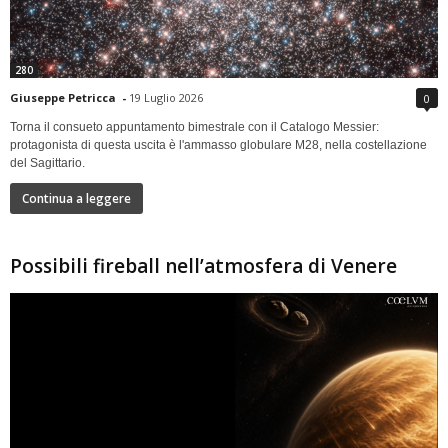
280
Giuseppe Petricca
-
19 Luglio 2026
0
Torna il consueto appuntamento bimestrale con il Catalogo Messier:
protagonista di questa uscita è l'ammasso globulare M28, nella costellazione
del Sagittario.
Continua a leggere
Possibili fireball nell’atmosfera di Venere