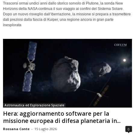
Trascorsi ormai undici anni dallo storico sorvolo di Plutone, la sonda New
Horizons della NASA continua il suo viaggio ai confini del Sistema Solare.
Dopo un nuovo risveglio dall’ibernazione, la missione si prepara a trasmettere
dati preziosi dalla fascia di Kuiper, una regione ancora in gran parte
inesplorata
Astronautica ed Esplorazione Spaziale
Hera: aggiornamento software per la
missione europea di difesa planetaria in...
Rossana Conte
-
15 Luglio 2026
0