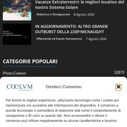
Vacanze Extraterrestri: le migliori location del
nostro Sistema Solare
Didattica e Divulgazione
8 Agosto 2026
IN AGGIORNAMENTO: ALTRO GRANDE
OUTBURST DELLA 220P/MCNAUGHT
Effemeridi ed Eventi Astronomici
7 Agosto 2026
CATEGORIE POPOLARI
12873
Photo-Coelum
2914
Mostre e Incontri
Gestisci Consenso
2412
News di Astronomia
1315
Cielo del Mese
Per fornire le migliori esperienze, utilizziamo tecnologie come i cookie per
memorizzare e/o accedere alle informazioni del dispositivo. Il consenso a
365
Astronomia, Astrofisica e Cosmologia
queste tecnologie ci permetterà di elaborare dati come il comportamento di
268
navigazione o ID unici su questo sito. Non acconsentire o ritirare il
Articoli e Risorse On-Line
consenso può influire negativamente su alcune caratteristiche e funzioni.
193
Il Blog della Redazione