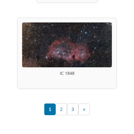
IC 1848
1
2
3
»