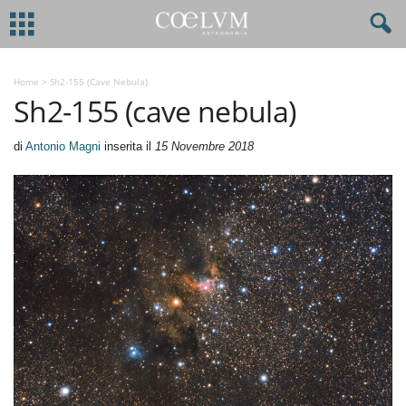
Home
>
Sh2-155 (cave Nebula)
Sh2-155 (cave nebula)
di
Antonio Magni
inserita il
15 Novembre 2018