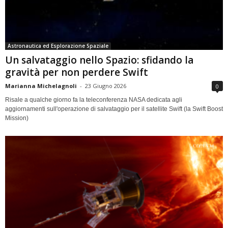
Astronautica ed Esplorazione Spaziale
Un salvataggio nello Spazio: sfidando la
gravità per non perdere Swift
Marianna Michelagnoli
-
23 Giugno 2026
0
Risale a qualche giorno fa la teleconferenza NASA dedicata agli
aggiornamenti sull'operazione di salvataggio per il satellite Swift (la Swift Boost
Mission)