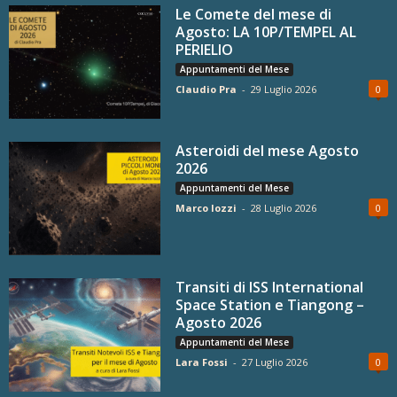
Le Comete del mese di
Agosto: LA 10P/TEMPEL AL
PERIELIO
Appuntamenti del Mese
Claudio Pra
-
29 Luglio 2026
0
Asteroidi del mese Agosto
2026
Appuntamenti del Mese
Marco Iozzi
-
28 Luglio 2026
0
Transiti di ISS International
Space Station e Tiangong –
Agosto 2026
Appuntamenti del Mese
Lara Fossi
-
27 Luglio 2026
0