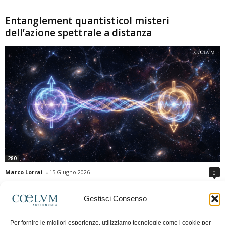
Entanglement quantisticoI misteri
dell’azione spettrale a distanza
280
Marco Lorrai
-
15 Giugno 2026
0
L'entanglement quantistico è uno dei fenomeni più sorprendenti della fisica
moderna: due particelle possono mostrare correlazioni che sembrano ignorare
Gestisci Consenso
la distanza che le separa. Gli esperimenti e i teoremi di Bell hanno escluso le
semplici spiegazioni basate su "variabili nascoste" locali, confermando le
Per fornire le migliori esperienze, utilizziamo tecnologie come i cookie per
previsioni della meccanica quantistica. Nonostante ciò, l'entanglement non