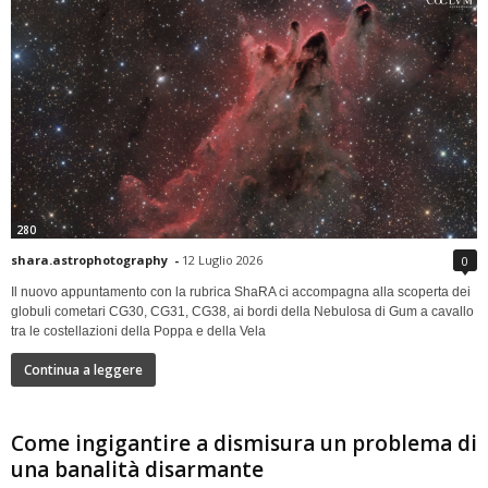
280
shara.astrophotography
-
12 Luglio 2026
0
Il nuovo appuntamento con la rubrica ShaRA ci accompagna alla scoperta dei
globuli cometari CG30, CG31, CG38, ai bordi della Nebulosa di Gum a cavallo
tra le costellazioni della Poppa e della Vela
Continua a leggere
Come ingigantire a dismisura un problema di
una banalità disarmante