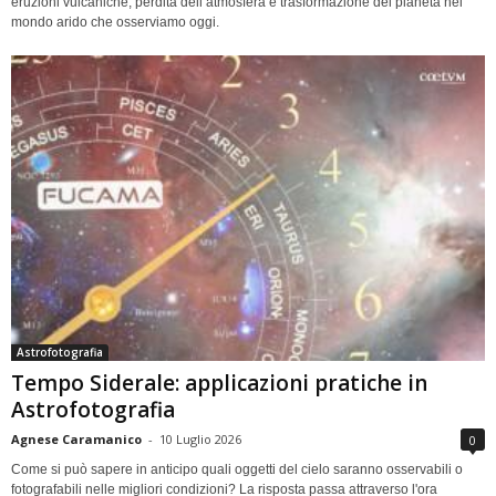
eruzioni vulcaniche, perdita dell’atmosfera e trasformazione del pianeta nel
mondo arido che osserviamo oggi.
Astrofotografia
Tempo Siderale: applicazioni pratiche in
Astrofotografia
Agnese Caramanico
-
10 Luglio 2026
0
Come si può sapere in anticipo quali oggetti del cielo saranno osservabili o
fotografabili nelle migliori condizioni? La risposta passa attraverso l'ora