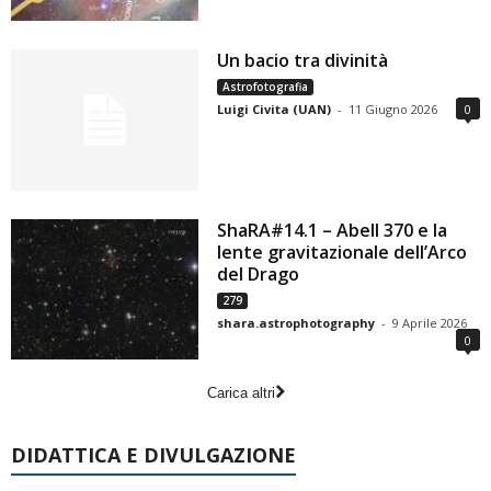
Un bacio tra divinità
Astrofotografia
Luigi Civita (UAN)
-
11 Giugno 2026
0
ShaRA#14.1 – Abell 370 e la
lente gravitazionale dell’Arco
del Drago
279
shara.astrophotography
-
9 Aprile 2026
0
Carica altri
DIDATTICA E DIVULGAZIONE