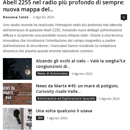
Abell 2255 nel radio più profondo di sempre:
nuova mappa del...
Rossana Conte
-
6 Agosto 2026
0
Uno studio recente ha realizzato l'immagine radio più profonda mai ottenuta
dell'ammasso di galassie Abell 2255, rivelando nuovi dettagli sull'emissione
diffusa e scoprendo una possibile nuova reliquia radio. Grazie a una tecnica
innovativa che ricostruisce l'orientazione del campo magnetico a partire
dall'emissione di sincrotrone, i ricercatori hanno ricostruito la complessa
dinamica che plasma questo enorme laboratorio cosmico.
Alzando gli occhi al cielo – Vale la sveglia?Le
congiunzioni di...
News di Astronomia
5 Agosto 2026
News da Marte #45: un mare di poligoni,
Curiosity risale Valle...
Astronautica ed Esplorazione Spaziale
5 Agosto 2026
Una volta qualcuno li usava
280
1 Agosto 2026