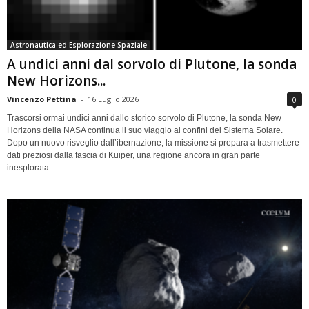
Astronautica ed Esplorazione Spaziale
A undici anni dal sorvolo di Plutone, la sonda
New Horizons...
Vincenzo Pettina
-
16 Luglio 2026
0
Trascorsi ormai undici anni dallo storico sorvolo di Plutone, la sonda New
Horizons della NASA continua il suo viaggio ai confini del Sistema Solare.
Dopo un nuovo risveglio dall’ibernazione, la missione si prepara a trasmettere
dati preziosi dalla fascia di Kuiper, una regione ancora in gran parte
inesplorata