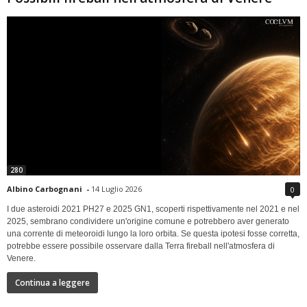
280
Albino Carbognani
-
14 Luglio 2026
0
I due asteroidi 2021 PH27 e 2025 GN1, scoperti rispettivamente nel 2021 e nel
2025, sembrano condividere un'origine comune e potrebbero aver generato
una corrente di meteoroidi lungo la loro orbita. Se questa ipotesi fosse corretta,
potrebbe essere possibile osservare dalla Terra fireball nell'atmosfera di
Venere.
Continua a leggere