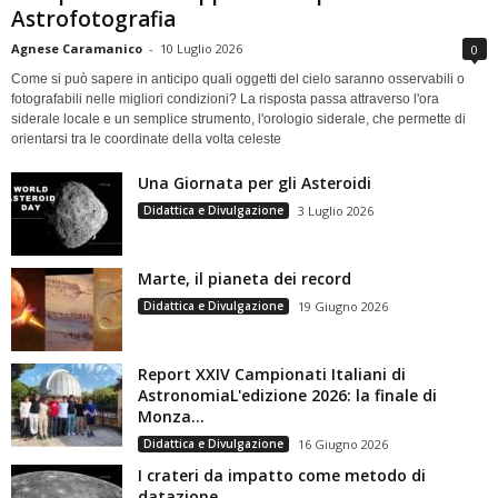
Astrofotografia
Agnese Caramanico
-
10 Luglio 2026
0
Come si può sapere in anticipo quali oggetti del cielo saranno osservabili o
fotografabili nelle migliori condizioni? La risposta passa attraverso l'ora
siderale locale e un semplice strumento, l'orologio siderale, che permette di
orientarsi tra le coordinate della volta celeste
Una Giornata per gli Asteroidi
Didattica e Divulgazione
3 Luglio 2026
Marte, il pianeta dei record
Didattica e Divulgazione
19 Giugno 2026
Report XXIV Campionati Italiani di
AstronomiaL'edizione 2026: la finale di
Monza...
Didattica e Divulgazione
16 Giugno 2026
I crateri da impatto come metodo di
datazione