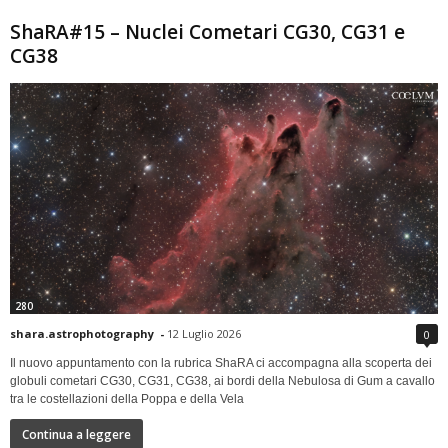
ShaRA#15 – Nuclei Cometari CG30, CG31 e
CG38
280
shara.astrophotography
-
12 Luglio 2026
0
Il nuovo appuntamento con la rubrica ShaRA ci accompagna alla scoperta dei
globuli cometari CG30, CG31, CG38, ai bordi della Nebulosa di Gum a cavallo
tra le costellazioni della Poppa e della Vela
Continua a leggere