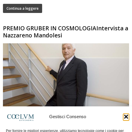
Continua a leggere
PREMIO GRUBER IN COSMOLOGIAIntervista a
Nazzareno Mandolesi
280
Gestisci Consenso
Frida Paolella
-
16 Giugno 2026
0
Intervista al professor Nazzareno Mandolesi, tra i protagonisti della cosmologia
Per fornire le migliori esperienze, utilizziamo tecnologie come i cookie per
spaziale europea e della missione Planck. Il dialogo ripercorre i principali