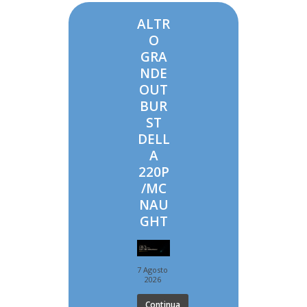
ALTR
O
GRA
NDE
OUT
BUR
ST
DELL
A
220P
/MC
NAU
GHT
7 Agosto
2026
Continua