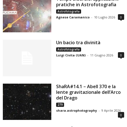
pratiche in Astrofotografia
Astrofotografia
Agnese Caramanico
-
10 Luglio 2026
0
Un bacio tra divinità
Astrofotografia
Luigi Civita (UAN)
-
11 Giugno 2026
0
ShaRA#14.1 – Abell 370 e la
lente gravitazionale dell’Arco
del Drago
279
shara.astrophotography
-
9 Aprile 2026
0