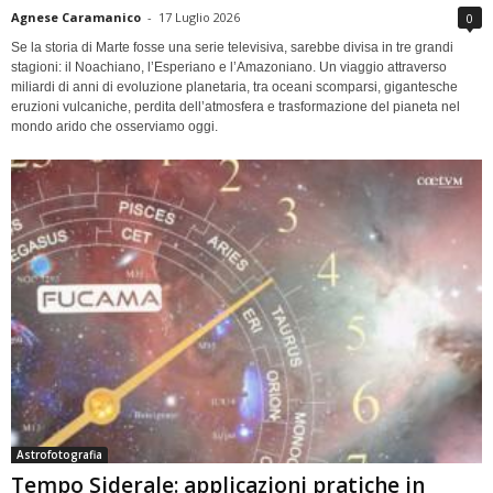
Agnese Caramanico
-
17 Luglio 2026
0
Se la storia di Marte fosse una serie televisiva, sarebbe divisa in tre grandi
stagioni: il Noachiano, l’Esperiano e l’Amazoniano. Un viaggio attraverso
miliardi di anni di evoluzione planetaria, tra oceani scomparsi, gigantesche
eruzioni vulcaniche, perdita dell’atmosfera e trasformazione del pianeta nel
mondo arido che osserviamo oggi.
Astrofotografia
Tempo Siderale: applicazioni pratiche in