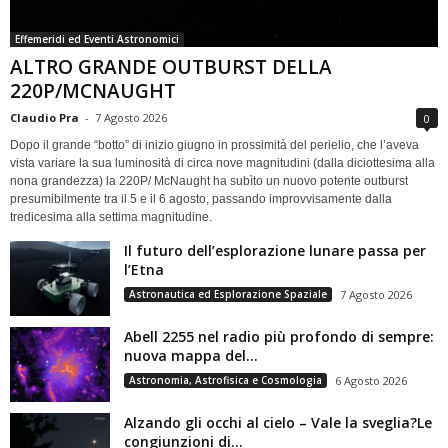
Effemeridi ed Eventi Astronomici
ALTRO GRANDE OUTBURST DELLA
220P/MCNAUGHT
Claudio Pra
-
7 Agosto 2026
0
Dopo il grande “botto” di inizio giugno in prossimità del perielio, che l’aveva
vista variare la sua luminosità di circa nove magnitudini (dalla diciottesima alla
nona grandezza) la 220P/ McNaught ha subìto un nuovo potente outburst
presumibilmente tra il 5 e il 6 agosto, passando improvvisamente dalla
tredicesima alla settima magnitudine.
Il futuro dell’esplorazione lunare passa per
l’Etna
Astronautica ed Esplorazione Spaziale
7 Agosto 2026
Abell 2255 nel radio più profondo di sempre:
nuova mappa del...
Astronomia, Astrofisica e Cosmologia
6 Agosto 2026
Alzando gli occhi al cielo – Vale la sveglia?Le
congiunzioni di...