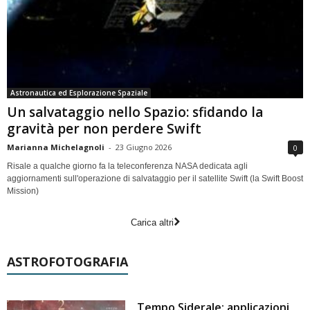
Astronautica ed Esplorazione Spaziale
Un salvataggio nello Spazio: sfidando la
gravità per non perdere Swift
Marianna Michelagnoli
-
23 Giugno 2026
0
Risale a qualche giorno fa la teleconferenza NASA dedicata agli
aggiornamenti sull'operazione di salvataggio per il satellite Swift (la Swift Boost
Mission)
Carica altri
ASTROFOTOGRAFIA
Tempo Siderale: applicazioni