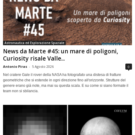
Astronautica ed Esplorazione Spaziale
News da Marte #45: un mare di poligoni,
Curiosity risale Valle...
Antonio Piras
-
5 Agosto 2026
0
Nel cratere Gale il rover della NASA ha fotografato una distesa di fratture
geometriche che si estende in ogni direzione fino all'orizzonte. Strutture del
genere erano già note, ma mai su questa scala. E su come si siano formate il
team non si sbilancia.