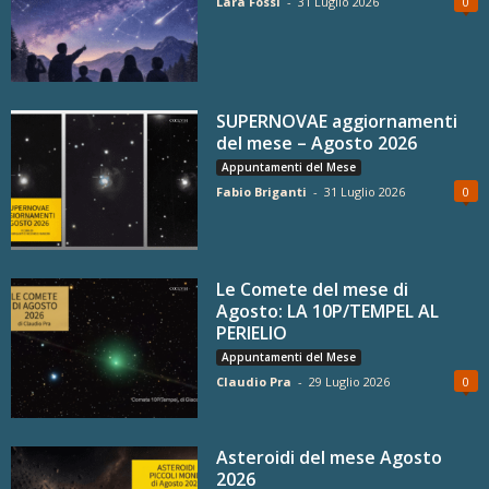
Lara Fossi
-
31 Luglio 2026
0
SUPERNOVAE aggiornamenti
del mese – Agosto 2026
Appuntamenti del Mese
Fabio Briganti
-
31 Luglio 2026
0
Le Comete del mese di
Agosto: LA 10P/TEMPEL AL
PERIELIO
Appuntamenti del Mese
Claudio Pra
-
29 Luglio 2026
0
Asteroidi del mese Agosto
2026